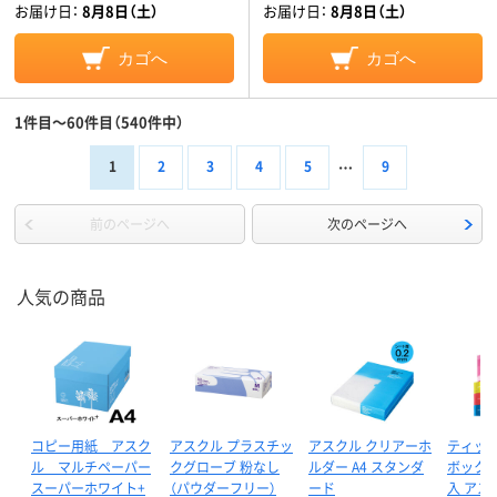
お届け日：
8月8日（土）
お届け日：
8月8日（土）
カゴへ
カゴへ
1件目～60件目（540件中）
1
2
3
4
5
9
前のページへ
次のページへ
人気の商品
コピー用紙 アスク
アスクル プラスチッ
アスクル クリアーホ
ティッ
ル マルチペーパー
クグローブ 粉なし
ルダー A4 スタンダ
ボックス 
スーパーホワイト+
（パウダーフリー）
ード
入 アス