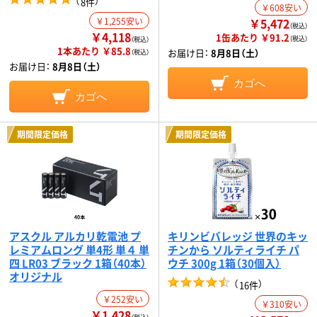
（
）
8件
￥608安い
￥1,255安い
￥5,472
（税込）
￥4,118
1缶あたり ￥91.2
（税込）
（税込）
1本あたり ￥85.8
お届け日：
8月8日（土）
（税込）
お届け日：
8月8日（土）
カゴへ
カゴへ
期間限定価格
期間限定価格
アスクル アルカリ乾電池 プ
キリンビバレッジ 世界のキッ
レミアムロング 単4形 単４ 単
チンから ソルティライチ パ
四 LR03 ブラック 1箱（40本）
ウチ 300g 1箱（30個入）
オリジナル
（
）
16件
￥252安い
￥310安い
￥1,428