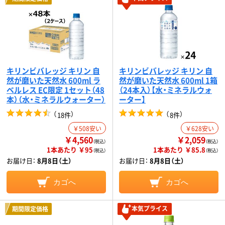
キリンビバレッジ キリン 自
キリンビバレッジ キリン 自
然が磨いた天然水 600ml ラ
然が磨いた天然水 600ml 1箱
ベルレス EC限定 1セット（48
（24本入）【水・ミネラルウォ
本）（水・ミネラルウォーター）
ーター】
（
）
（
）
18件
8件
￥508安い
￥628安い
￥4,560
￥2,059
（税込）
（税込）
1本あたり ￥95
1本あたり ￥85.8
（税込）
（税込）
お届け日：
8月8日（土）
お届け日：
8月8日（土）
カゴへ
カゴへ
本気プライス
期間限定価格