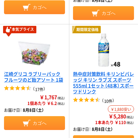
カゴへ
カゴへ
本気プライス
期間限定価格
江崎グリコ ラブリーパック
熱中症対策飲料 キリンビバレ
フルーツのど飴アソート 1袋
ッジ キリン ラブズ スポーツ
555ml 1セット（48本）スポー
（
）
17件
ツドリンク
￥1,767
（税込）
（
）
10件
1個あたり ￥6.2
（税込）
￥1,880安い
お届け日：
8月8日（土）
￥5,280
（税込）
1本あたり ￥110
カゴへ
（税込）
お届け日：
8月8日（土）