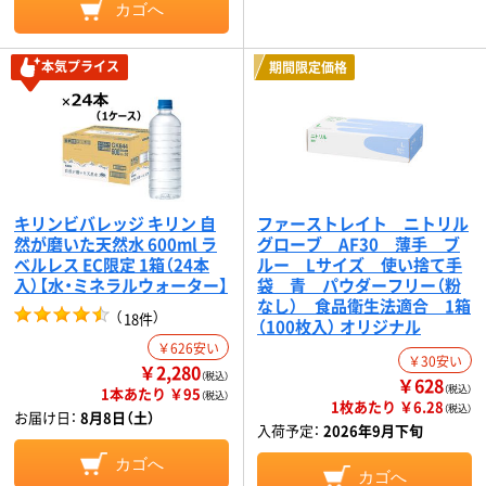
カゴへ
本気プライス
期間限定価格
キリンビバレッジ キリン 自
ファーストレイト ニトリル
然が磨いた天然水 600ml ラ
グローブ AF30 薄手 ブ
ベルレス EC限定 1箱（24本
ルー Lサイズ 使い捨て手
入）【水・ミネラルウォーター】
袋 青 パウダーフリー（粉
なし） 食品衛生法適合 1箱
（
）
18件
（100枚入） オリジナル
￥626安い
￥30安い
￥2,280
（税込）
￥628
（税込）
1本あたり ￥95
（税込）
1枚あたり ￥6.28
（税込）
お届け日：
8月8日（土）
入荷予定：
2026年9月下旬
カゴへ
カゴへ