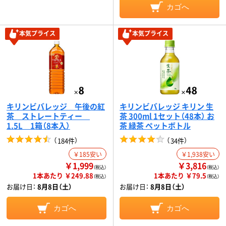
カゴへ
本気プライス
本気プライス
キリンビバレッジ 午後の紅
キリンビバレッジ キリン 生
茶 ストレートティー
茶 300ml 1セット（48本） お
1.5L 1箱（8本入）
茶 緑茶 ペットボトル
（
）
（
）
184件
34件
￥185安い
￥1,938安い
￥1,999
￥3,816
（税込）
（税込）
1本あたり ￥249.88
1本あたり ￥79.5
（税込）
（税込）
お届け日：
8月8日（土）
お届け日：
8月8日（土）
カゴへ
カゴへ