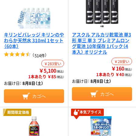
キリンビバレッジ キリンのや
アスクル アルカリ乾電池 単3
わらか天然水 310ml 1セット
形 単三 単３ プレミアムロン
（60本）
グ電池 10年保存 1パック（4
本入） オリジナル
（
）
514件
￥28安い
￥283安い
￥160
￥5,100
（税込）
（税込）
1本あたり ￥40
（税込）
1本あたり ￥85
（税込）
お届け日：
8月8日（土）
お届け日：
8月8日（土）
カゴへ
カゴへ
本気プライス
期間限定価格