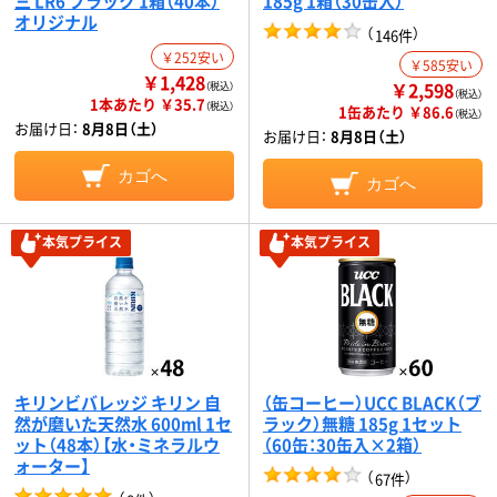
三 LR6 ブラック 1箱（40本）
185g 1箱（30缶入）
オリジナル
（
）
146件
￥252安い
￥585安い
￥1,428
￥2,598
（税込）
（税込）
1本あたり ￥35.7
（税込）
1缶あたり ￥86.6
（税込）
お届け日：
8月8日（土）
お届け日：
8月8日（土）
カゴへ
カゴへ
本気プライス
本気プライス
キリンビバレッジ キリン 自
（缶コーヒー）UCC BLACK（ブ
然が磨いた天然水 600ml 1セ
ラック）無糖 185g 1セット
ット（48本）【水・ミネラルウ
（60缶：30缶入×2箱）
ォーター】
（
）
67件