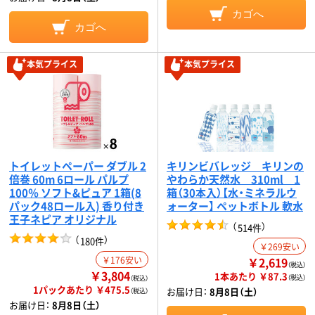
カゴへ
カゴへ
本気プライス
本気プライス
トイレットペーパー ダブル 2
キリンビバレッジ キリンの
倍巻 60m 6ロール パルプ
やわらか天然水 310ml 1
100％ ソフト&ピュア 1箱(8
箱（30本入）【水・ミネラルウ
パック48ロール入) 香り付き
ォーター】 ペットボトル 軟水
王子ネピア オリジナル
（
）
514件
（
）
180件
￥269安い
￥176安い
￥2,619
（税込）
￥3,804
1本あたり ￥87.3
（税込）
（税込）
1パックあたり ￥475.5
お届け日：
8月8日（土）
（税込）
お届け日：
8月8日（土）