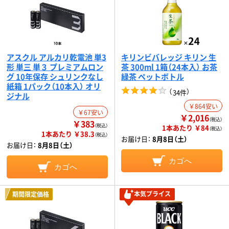
アスクル アルカリ乾電池 単3
キリンビバレッジ キリン 生
形 単三 単３ プレミアムロン
茶 300ml 1箱（24本入） お茶
グ 10年保存 シュリンクなし
緑茶 ペットボトル
紙箱 1パック（10本入） オリ
（
）
34件
ジナル
￥864安い
￥67安い
￥2,016
（税込）
￥383
（税込）
1本あたり ￥84
（税込）
1本あたり ￥38.3
（税込）
お届け日：
8月8日（土）
お届け日：
8月8日（土）
カゴへ
カゴへ
本気プライス
期間限定価格