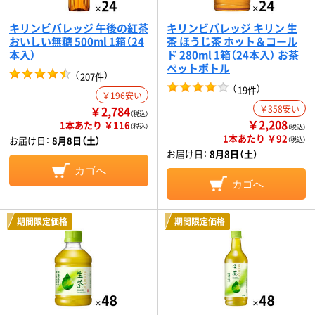
キリンビバレッジ 午後の紅茶
キリンビバレッジ キリン 生
おいしい無糖 500ml 1箱（24
茶 ほうじ茶 ホット＆コール
本入）
ド 280ml 1箱（24本入） お茶
ペットボトル
（
）
207件
（
）
19件
￥196安い
￥2,784
￥358安い
（税込）
￥2,208
1本あたり ￥116
（税込）
（税込）
1本あたり ￥92
お届け日：
8月8日（土）
（税込）
お届け日：
8月8日（土）
カゴへ
カゴへ
期間限定価格
期間限定価格