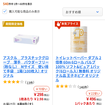
540
件中 1件～60件を表示
購入可能な商品のみ表示
おすすめ順
本気プライス
期間限定価格
アスクル プラスチックグロ
トイレットペーパー ダブル 2
ーブ 薄手 パウダーフリー
倍巻 60m 6ロール パルプ
（粉なし） Mサイズ 使い捨
100％ ソフト&ピュア 1パッ
て手袋 1箱（100枚入） オリ
ク(6ロール入) 無香料 オリジ
ジナル
ナル品 王子ネピア オリジナ
ル
（
）
13件
（
）
146件
￥70安い
￥298
￥22安い
（税込）
￥496
1枚あたり ￥2.98
（税込）
（税込）
1パックあたり
お届け日：
8月8日（土）
（税込）