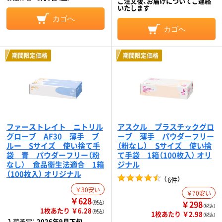
ご注文後、お届けについてご連絡
いたします
カゴへ
カゴへ
期間限定価格
期間限定価格
ファーストレイト ニトリル
アスクル プラスチックグロ
グローブ AF30 薄手 ブ
ーブ 薄手 パウダーフリー
ルー Sサイズ 使い捨て手
（粉なし） Sサイズ 使い捨
袋 青 パウダーフリー（粉
て手袋 1箱（100枚入） オリ
なし） 食品衛生法適合 1箱
ジナル
（100枚入） オリジナル
（
）
6件
￥30安い
￥70安い
￥628
￥298
（税込）
（税込）
1枚あたり ￥6.28
（税込）
1枚あたり ￥2.98
（税込）
入荷予定：
2026年9月下旬