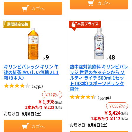
カゴへ
カゴへ
本気プライス
期間限定価格
キリンビバレッジ キリン 午
熱中症対策飲料 キリンビバレ
後の紅茶 おいしい無糖 2L 1
ッジ 世界のキッチンから ソ
箱（9本入）
ルティ ライチ 500ml 1セッ
ト（48本）スポーツドリンク
（
）
47件
果汁
￥72安い
（
）
664件
￥1,998
（税込）
￥656安い
1本あたり ￥222
（税込）
￥5,424
お届け日：
8月8日（土）
（税込）
1本あたり ￥113
（税込）
お届け日：
8月8日（土）
カゴへ