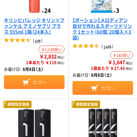
キリンビバレッジ キリン×フ
【ポーション】メロディアン
ァンケル アミノサプリ プラ
自分で作れるスポーツドリン
ス 555ml 1箱（24本入）
ク 1セット（60個：20個入×3
袋）
（
）
6件
（
）
14件
￥1,138安い
￥2,832
￥183安い
（税込）
￥1,647
1本あたり ￥118
（税込）
（税込）
1個あたり ￥27.45
お届け日：
8月8日（土）
（税込）
お届け日：
8月8日（土）
カゴへ
カゴへ
期間限定価格
期間限定価格