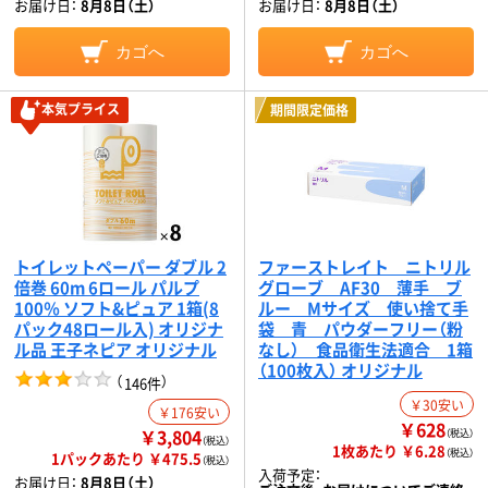
お届け日：
8月8日（土）
お届け日：
8月8日（土）
カゴへ
カゴへ
本気プライス
期間限定価格
トイレットペーパー ダブル 2
ファーストレイト ニトリル
倍巻 60m 6ロール パルプ
グローブ AF30 薄手 ブ
100％ ソフト&ピュア 1箱(8
ルー Mサイズ 使い捨て手
パック48ロール入) オリジナ
袋 青 パウダーフリー（粉
ル品 王子ネピア オリジナル
なし） 食品衛生法適合 1箱
（100枚入） オリジナル
（
）
146件
￥30安い
￥176安い
￥628
￥3,804
（税込）
（税込）
1枚あたり ￥6.28
（税込）
1パックあたり ￥475.5
（税込）
入荷予定：
お届け日：
8月8日（土）