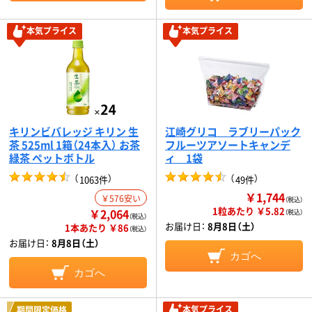
本気プライス
本気プライス
キリンビバレッジ キリン 生
江崎グリコ ラブリーパック
茶 525ml 1箱（24本入） お茶
フルーツアソートキャンデ
緑茶 ペットボトル
ィ 1袋
（
）
（
）
1063件
49件
￥1,744
￥576安い
（税込）
1粒あたり ￥5.82
￥2,064
（税込）
（税込）
お届け日：
8月8日（土）
1本あたり ￥86
（税込）
お届け日：
8月8日（土）
カゴへ
カゴへ
本気プライス
期間限定価格