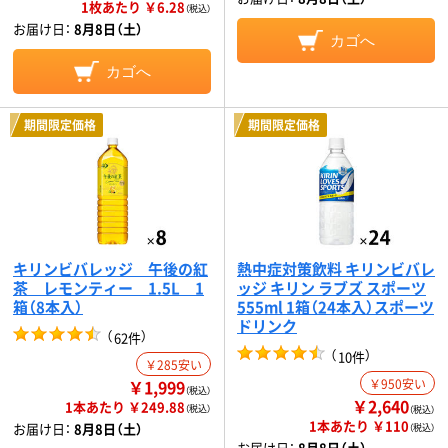
1枚あたり ￥6.28
（税込）
お届け日：
8月8日（土）
カゴへ
カゴへ
期間限定価格
期間限定価格
キリンビバレッジ 午後の紅
熱中症対策飲料 キリンビバレ
茶 レモンティー 1.5L 1
ッジ キリン ラブズ スポーツ
箱（8本入）
555ml 1箱（24本入）スポーツ
ドリンク
（
）
62件
（
）
10件
￥285安い
￥1,999
￥950安い
（税込）
￥2,640
1本あたり ￥249.88
（税込）
（税込）
1本あたり ￥110
お届け日：
8月8日（土）
（税込）
お届け日：
8月8日（土）