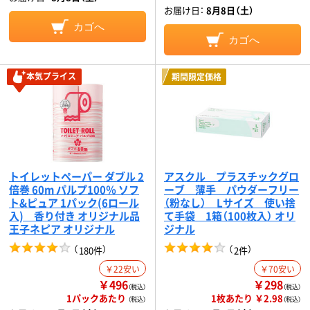
お届け日：
8月8日（土）
カゴへ
カゴへ
本気プライス
期間限定価格
トイレットペーパー ダブル 2
アスクル プラスチックグロ
倍巻 60m パルプ100％ ソフ
ーブ 薄手 パウダーフリー
ト&ピュア 1パック(6ロール
（粉なし） Lサイズ 使い捨
入) 香り付き オリジナル品
て手袋 1箱（100枚入） オリ
王子ネピア オリジナル
ジナル
（
）
（
）
180件
2件
￥22安い
￥70安い
￥496
￥298
（税込）
（税込）
1パックあたり
1枚あたり ￥2.98
（税込）
（税込）