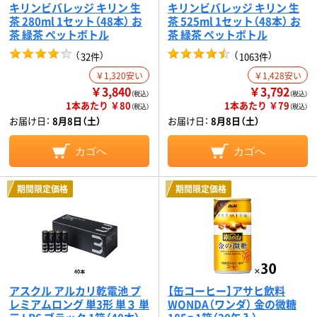
キリンビバレッジ キリン 生
キリンビバレッジ キリン 生
茶 280ml 1セット（48本） お
茶 525ml 1セット（48本） お
茶 緑茶 ペットボトル
茶 緑茶 ペットボトル
（
）
（
）
32件
1063件
￥1,320安い
￥1,428安い
￥3,840
￥3,792
（税込）
（税込）
1本あたり ￥80
1本あたり ￥79
（税込）
（税込）
お届け日：
8月8日（土）
お届け日：
8月8日（土）
カゴへ
カゴへ
期間限定価格
期間限定価格
アスクル アルカリ乾電池 プ
【缶コーヒー】アサヒ飲料
レミアムロング 単3形 単３ 単
WONDA（ワンダ） 金の微糖