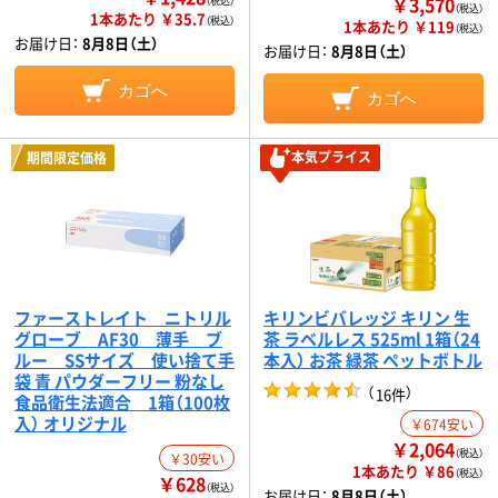
￥3,570
（税込）
（税込）
1本あたり ￥35.7
（税込）
1本あたり ￥119
（税込）
お届け日：
8月8日（土）
お届け日：
8月8日（土）
カゴへ
カゴへ
本気プライス
期間限定価格
ファーストレイト ニトリル
キリンビバレッジ キリン 生
グローブ AF30 薄手 ブ
茶 ラベルレス 525ml 1箱（24
ルー SSサイズ 使い捨て手
本入） お茶 緑茶 ペットボトル
袋 青 パウダーフリー 粉なし
（
）
16件
食品衛生法適合 1箱（100枚
入） オリジナル
￥674安い
￥2,064
（税込）
￥30安い
1本あたり ￥86
（税込）
￥628
（税込）
お届け日：
8月8日（土）