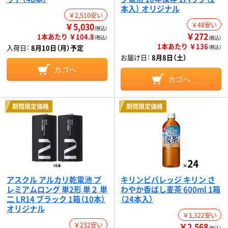
本入） オリジナル
￥2,510安い
￥5,030
￥48安い
（税込）
￥272
1本あたり ￥104.8
（税込）
（税込）
1本あたり ￥136
入荷日：
8月10日（月）予定
（税込）
お届け日：
8月8日（土）
カゴへ
カゴへ
期間限定価格
期間限定価格
アスクル アルカリ乾電池 プ
キリンビバレッジ キリン さ
レミアムロング 単2形 単２ 単
わやか香ばし麦茶 600ml 1箱
二 LR14 ブラック 1箱（10本）
（24本入）
オリジナル
￥1,322安い
￥232安い
￥2,568