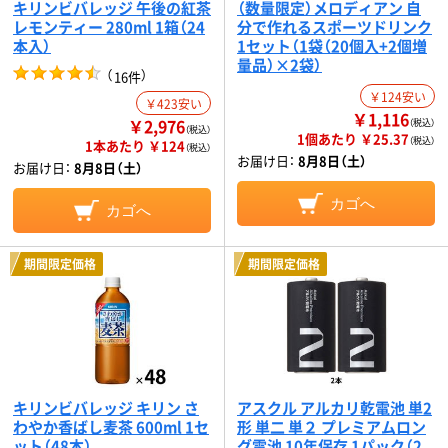
キリンビバレッジ 午後の紅茶
（数量限定）メロディアン 自
レモンティー 280ml 1箱（24
分で作れるスポーツドリンク
本入）
1セット（1袋（20個入+2個増
量品）×2袋）
（
）
16件
￥124安い
￥423安い
￥1,116
￥2,976
（税込）
（税込）
1個あたり ￥25.37
（税込）
1本あたり ￥124
（税込）
お届け日：
8月8日（土）
お届け日：
8月8日（土）
カゴへ
カゴへ
期間限定価格
期間限定価格
キリンビバレッジ キリン さ
アスクル アルカリ乾電池 単2
わやか香ばし麦茶 600ml 1セ
形 単二 単２ プレミアムロン
ット（48本）
グ電池 10年保存 1パック（2