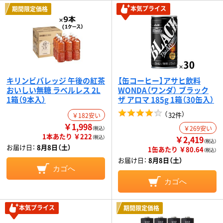
本気プライス
期間限定価格
キリンビバレッジ 午後の紅茶
【缶コーヒー】アサヒ飲料
おいしい無糖 ラベルレス 2L
WONDA（ワンダ） ブラック
1箱（9本入）
ザ アロマ 185g 1箱（30缶入）
（
）
32件
￥182安い
￥1,998
￥269安い
（税込）
1本あたり ￥222
￥2,419
（税込）
（税込）
お届け日：
8月8日（土）
1缶あたり ￥80.64
（税込）
お届け日：
8月8日（土）
カゴへ
カゴへ
本気プライス
期間限定価格