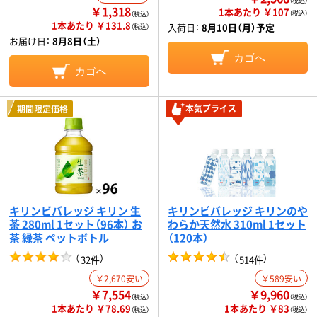
（税込）
￥1,318
1本あたり ￥107
（税込）
（税込）
1本あたり ￥131.8
入荷日：
8月10日（月）予定
（税込）
お届け日：
8月8日（土）
カゴへ
カゴへ
本気プライス
期間限定価格
キリンビバレッジ キリン 生
キリンビバレッジ キリンのや
茶 280ml 1セット（96本） お
わらか天然水 310ml 1セット
茶 緑茶 ペットボトル
（120本）
（
）
（
）
32件
514件
￥2,670安い
￥589安い
￥7,554
￥9,960
（税込）
（税込）
1本あたり ￥78.69
1本あたり ￥83
（税込）
（税込）