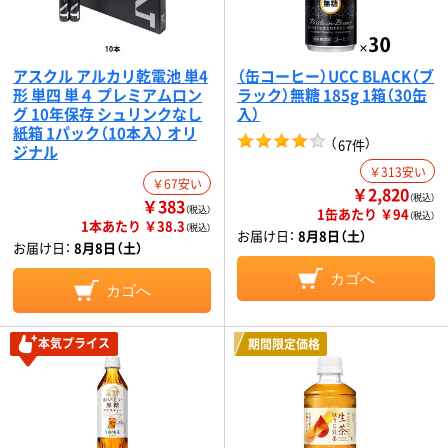
アスクル アルカリ乾電池 単4
（缶コーヒー）UCC BLACK（ブ
形 単四 単４ プレミアムロン
ラック）無糖 185g 1箱（30缶
グ 10年保存 シュリンクなし
入）
紙箱 1パック（10本入） オリ
（
）
67件
ジナル
￥313安い
￥67安い
￥2,820
（税込）
￥383
（税込）
1缶あたり ￥94
（税込）
1本あたり ￥38.3
（税込）
お届け日：
8月8日（土）
お届け日：
8月8日（土）
カゴへ
カゴへ
本気プライス
期間限定価格