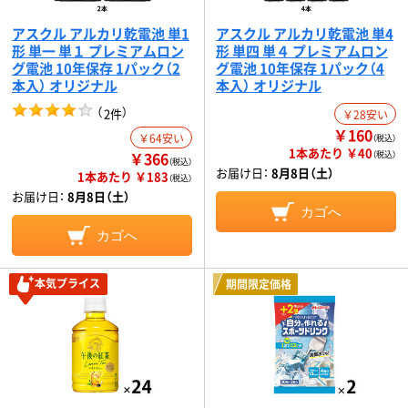
アスクル アルカリ乾電池 単1
アスクル アルカリ乾電池 単4
形 単一 単１ プレミアムロン
形 単四 単４ プレミアムロン
グ電池 10年保存 1パック（2
グ電池 10年保存 1パック（4
本入） オリジナル
本入） オリジナル
（
）
2件
￥28安い
￥160
￥64安い
（税込）
1本あたり ￥40
￥366
（税込）
（税込）
お届け日：
8月8日（土）
1本あたり ￥183
（税込）
お届け日：
8月8日（土）
カゴへ
カゴへ
本気プライス
期間限定価格