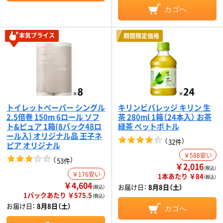
カゴへ
本気プライス
期間限定価格
トイレットペーパー シングル
キリンビバレッジ キリン 生
2.5倍巻 150m 6ロール ソフ
茶 280ml 1箱（24本入） お茶
ト&ピュア 1箱(8パック48ロ
緑茶 ペットボトル
ール入) オリジナル品 王子ネ
（
）
32件
ピア オリジナル
￥588安い
（
）
53件
￥2,016
（税込）
￥176安い
1本あたり ￥84
（税込）
￥4,604
お届け日：
8月8日（土）
（税込）
1パックあたり ￥575.5
（税込）
お届け日：
8月8日（土）
カゴへ