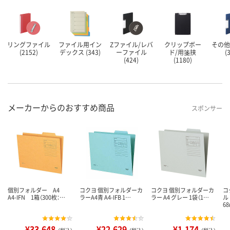
リングファイル
ファイル用イン
Zファイル/レバ
クリップボー
その他
(2152)
デックス (343)
ーファイル
ド/用箋挟
(
(424)
(1180)
メーカーからのおすすめ商品
スポンサー
個別フォルダー A4
コクヨ 個別フォルダーカ
コクヨ 個別フォルダーカ
コ
A4-IFN 1箱（300枚：…
ラーA4青 A4-IFB 1…
ラー A4 グレー 1袋（1…
ル
6
¥33,648
¥22,629
¥1,174