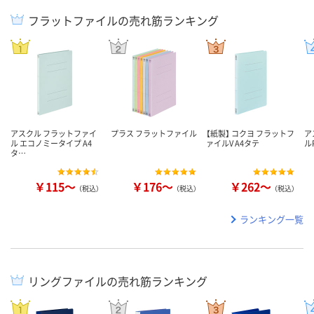
フラットファイルの売れ筋ランキング
アスクル フラットファイ
プラス フラットファイル
【紙製】 コクヨ フラットフ
ア
ル エコノミータイプ A4
ァイルV A4タテ
ル
タ…
￥115～
￥176～
￥262～
（税込）
（税込）
（税込）
ランキング一覧
リングファイルの売れ筋ランキング