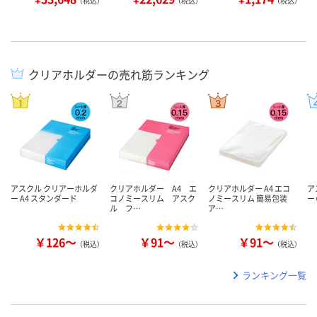
（税込）
（税込）
（税込）
クリアホルダーの売れ筋ランキング
アスクル クリアーホルダ
クリアホルダー A4 エ
クリアホルダー A4 エコ
ア
ー A4 スタンダード
コノミースリム アスク
ノミースリム 簡易包装
ー
ル フ…
ア…
￥126～
￥91～
￥91～
（税込）
（税込）
（税込）
ランキング一覧