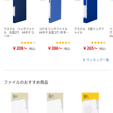
アスクル リングファイ
コクヨ リングファイル
アスクル D型リングフ
リ
ル 丸型2穴 A4タテ ユ
A4タテ 丸型 2穴 （片手…
ァイル
穴
ーロ…
4
￥208～
￥386～
￥265～
（税込）
（税込）
（税込）
ランキング一覧
ファイルのおすすめ商品