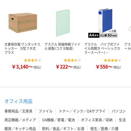
文書保存箱 ワンタッチス
アスクル 背幅伸縮ファイ
アスクル パイプ式ファ
アス
トッカー D型フタ式
ル 紙製（コクヨ製造）
イル両開き ベーシックカ
ー 
プラス
ラースーパー（…
￥3,140～
￥222～
￥556～
（税込）
（税込）
（税込）
オフィス用品
事務用品／文房具
ファイル
トナー／インク／OAサプライ
パソコン
周辺機器／メディア
OA機器／家電／電池
オフィス家具／収納
生活
雑貨／キッチン用品
飲料／食品／ギフト／お酒
衛生／医療／介護