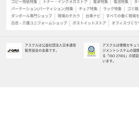
コピー用紙特集
トナー・インクメガストア
電卓特集
電池特集
タ
パーテーション(パーティション)特集
チェア特集
ラック特集
ゴミ箱
ダンボール専門ショップ
現場のチカラ
台車ナビ
すべての働く現場
白衣・介護ユニフォームショップ
ポストイットストア
オフィスづくり
アスクルは公益社団法人日本通信
アスクルは情報セキュ
販売協会の会員です。
ジメントシステムの国
る「ISO 27001」の
います。