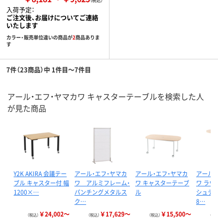
入荷予定：
ご注文後、お届けについてご連絡
いたします
カラー・販売単位違いの商品が
2
商品ありま
す
7件（23商品）中 1件目～7件目
アール・エフ・ヤマカワ キャスターテーブルを検索した人
が見た商品
Y2K AKIRA 会議テー
アール・エフ・ヤマカ
アール・エフ・ヤマカ
アール・
ブル キャスター付 幅
ワ アルミフレーム・
ワ キャスターテーブ
ワ ラウ
1200×…
パンチングメタルス
ル
シュテー
ク…
8…
￥24,002～
￥17,629～
￥15,500～
（税込）
（税込）
（税込）
（税