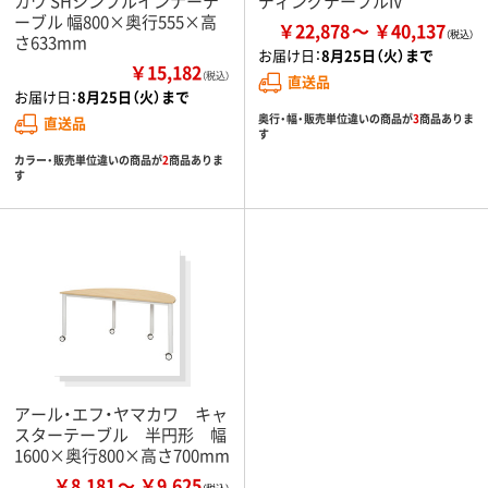
カワ SHシンプルインナーテ
ディングテーブルIV
ーブル 幅800×奥行555×高
￥22,878
￥40,137
さ633mm
お届け日：
8月25日（火）まで
￥15,182
（税込）
直送品
お届け日：
8月25日（火）まで
奥行・幅・販売単位違いの商品が
3
商品ありま
直送品
す
カラー・販売単位違いの商品が
2
商品ありま
す
アール・エフ・ヤマカワ キャ
スターテーブル 半円形 幅
1600×奥行800×高さ700mm
￥8,181
￥9,625