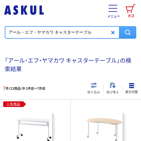
カゴ
メニュー
「アール・エフ・ヤマカワ キャスターテーブル」の検
索結果
7
件（23商品）中 1件目～
7
件目
表示切替
絞り込み
並び替え
人気商品