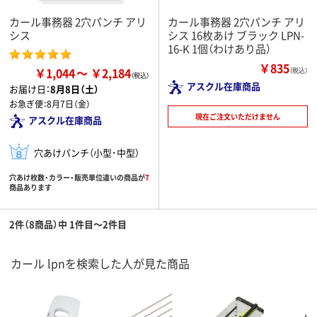
カール事務器 2穴パンチ アリ
カール事務器 2穴パンチ アリ
シス
シス 16枚あけ ブラック LPN-
16-K 1個（わけあり品）
￥835
￥1,044
￥2,184
（税込）
アスクル在庫商品
お届け日：
8月8日（土）
お急ぎ便：
8月7日（金）
現在ご注文いただけません
アスクル在庫商品
穴あけパンチ（小型･中型）
穴あけ枚数・カラー・販売単位違いの商品が
7
商品あります
2件（8商品）中 1件目～2件目
カール lpnを検索した人が見た商品