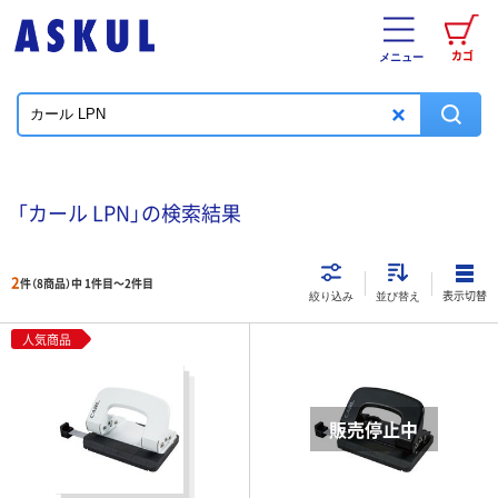
カゴ
メニュー
「カール LPN」の検索結果
2
件（8商品）中 1件目～
2
件目
表示切替
絞り込み
並び替え
人気商品