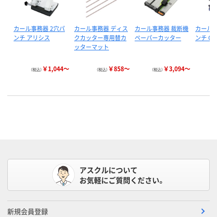
カール事務器 2穴パ
カール事務器 ディス
カール事務器 裁断機
カール事
ンチ アリシス
クカッター専用替カ
ペーパーカッター
ンチ CP
ッターマット
￥1,044～
￥858～
￥3,094～
（税込）
（税込）
（税込）
アスクルについて
お気軽にご質問ください。
新規会員登録