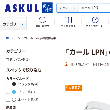
すべて
カテゴリー
履歴・再注文
マイカタログ
クイックオーダー
ホーム
「カール LPN」の検索結果
「カール LPN
カテゴリー
穴あけパンチ（8）
2
件（8商品）中
1件目〜2
スペックで絞り込む
カラーグループ
ブラック系（4）
人気商品
ブルー系（1）
ホワイト系（3）
原産国