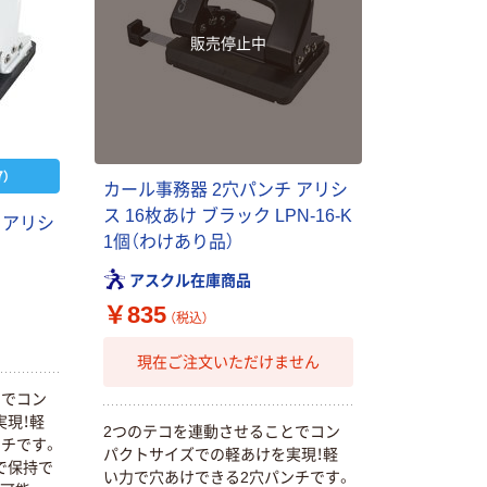
販売停止中
）
カール事務器 2穴パンチ アリシ
ス 16枚あけ ブラック LPN-16-K
 アリシ
1個（わけあり品）
アスクル在庫商品
￥835
（税込）
現在ご注文いただけません
とでコン
実現！軽
2つのテコを連動させることでコン
ンチです。
パクトサイズでの軽あけを実現！軽
で保持で
い力で穴あけできる2穴パンチです。