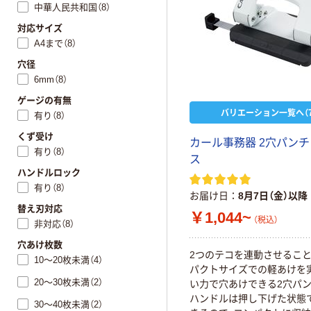
中華人民共和国（8）
対応サイズ
A4まで（8）
穴径
6mm（8）
ゲージの有無
バリエーション一覧へ（7
有り（8）
くず受け
カール事務器 2穴パンチ
有り（8）
ス
ハンドルロック
有り（8）
お届け日
8月7日（金）以降
替え刃対応
￥1,044~
（税込）
非対応（8）
穴あけ枚数
2つのテコを連動させるこ
10～20枚未満（4）
パクトサイズでの軽あけを
20～30枚未満（2）
い力で穴あけできる2穴パ
ハンドルは押し下げた状態
30～40枚未満（2）