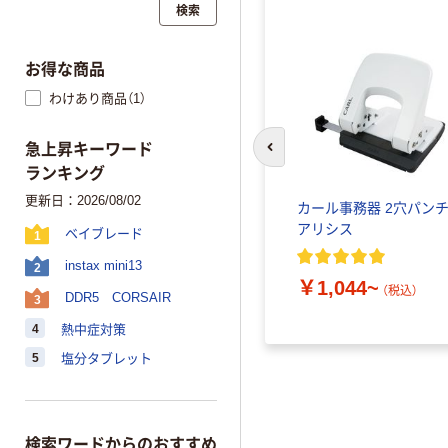
検索
お得な商品
わけあり商品（1）
急上昇キーワード
前のスライドへ
ランキング
更新日：2026/08/02
カール事務器 2穴パン
アリシス
ベイブレード
1
instax mini13
2
￥1,044~
（税込）
DDR5 CORSAIR
3
4
熱中症対策
5
塩分タブレット
検索ワードからのおすすめ