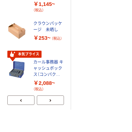
／アスクル
共同企画 トイ
￥1,145~
￥330~
（税込）
レクリーナー
（税込）
トイレシート
オリジナル
人気商品
クラウンパッケ
ージ 未晒し
カール事務器 強
力パンチ
￥253~
（税込）
HD520N・
HD530N専用 ロ
￥654~
（税込）
ットガード
本気プライス
カール事務器 キ
ャッシュボック
ス（コンパクト
サイズ） ブルー
￥2,088~
（税込）