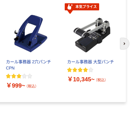
本気プライス
次の
カール事務器 2穴パンチ
カール事務器 大型パンチ
カ
CPN
チ
ド
￥10,345~
（税込）
￥999~
（税込）
￥