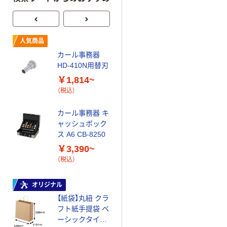
キヤノン（キャ
人気商品
ノン）用 リサイ
カール事務器
クルインク PGI-
HD-410N用替刃
2300XLシリー
￥1,862~
￥1,814~
ズ互換
（税込）
（税込）
オリジナル
カール事務器 キ
ャッシュボック
コピー用紙 ア
ス A6 CB-8250
スクル マルチ
ペーパー スーパ
￥3,390~
ーホワイト+
￥149~
（税込）
（税込）
オリジナル
本気プライス
【紙袋】丸紐 クラ
アスクル トイ
フト紙手提袋 ベ
レのおそうじシ
ーシックタイプ
ート 大王製紙