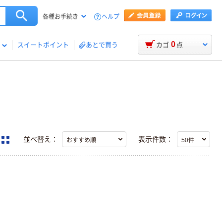
ヘルプ
各種お手続き
0
スイートポイント
あとで買う
カゴ
点
並べ替え：
表示件数：