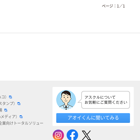
ページ：
1
／
1
ハコ）
スタンプ）
場
bメディア）
アオイくんに聞いてみる
企業向けトータルソリュー