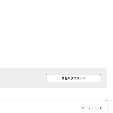
商品リクエストへ
ページ：
1
／
3