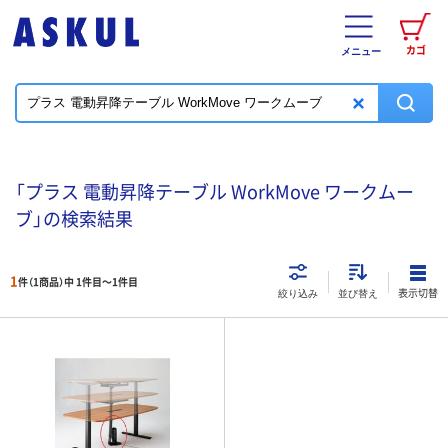
カゴ
メニュー
「プラス 電動昇降テーブル WorkMove ワークムー
ブ」の検索結果
1
件（1商品）中 1件目～
1
件目
表示切替
絞り込み
並び替え