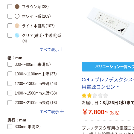
ブラウン系（38）
ホワイト系（109）
ライト木目系（107）
クリア(透明・半透明)系
（4）
すべて表示
幅：mm
300～400mm未満（5）
バリエーション一覧へ（2
1000～1100mm未満（37）
Ceha プレノデスクシス
1200～1300mm未満（46）
用電源コンセント
1400～1500mm未満（38）
お届け日
8月26日（水）ま
2000～2100mm未満（16）
￥7,800~
すべて表示
（税込）
奥行：mm
300mm未満（2）
プレノデスク専用の電源コ