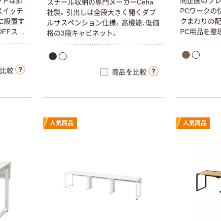
ントは節
同企画のプレ
スチール収納の専門メーカーCeha
スイッチ
PCワークの
社製。引出しは全段大きく開くダブ
に設置す
クまわりの配
ルサスペンション仕様。高機能、低価
FFスイ
PC用品を整
格の3段キャビネット。
セントは
。
比較
商品を比較
人気商品
人気商品