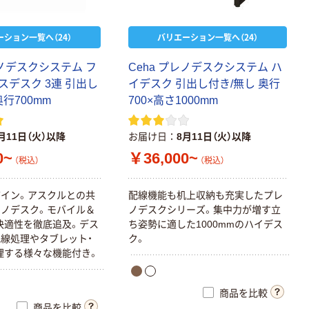
ーション一覧へ（24）
バリエーション一覧へ（24）
レノデスクシステム フ
Ceha プレノデスクシステム ハ
スデスク 3連 引出し
イデスク 引出し付き/無し 奥行
奥行700mm
700×高さ1000mm
月11日（火）以降
お届け日
8月11日（火）以降
0~
￥36,000~
（税込）
（税込）
イン。アスクルとの共
配線機能も机上収納も充実したプレ
ノデスク。モバイル＆
ノデスクシリーズ。集中力が増す立
快適性を徹底追及。デス
ち姿勢に適した1000mmのハイデス
線処理やタブレット・
ク。
理する様々な機能付き。
商品を比較
商品を比較