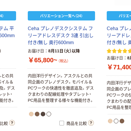
4）
バリエーション一覧へ（24）
バリエ
テム 平
Ceha プレノデスクシステム フ
Ceha プ
00mm
リーアドレスデスク 3連 引出し
リーアドレ
付き/無し 奥行600mm
付き/無し 
降
お届け日
8月11日（火）以降
お届け日
8
￥65,800~
（税込）
￥71,40
ルとの共
内田洋行デザイン。アスクルとの共
バイル＆
同企画のプレノデスク。モバイル＆
内田洋行デザ
及。デス
PCワークの快適性を徹底追及。デス
同企画のプレ
レット・
クまわりの配線処理やタブレット・
PCワークの
能付き。
PC用品を整理する様々な機能付き。
クまわりの配
PC用品を整
比較
商品を比較