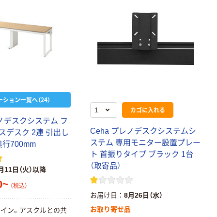
ーション一覧へ（24）
カゴに入れる
レノデスクシステム フ
Ceha プレノデスクシステムシ
スデスク 2連 引出し
ステム 専用モニター設置プレー
奥行700mm
ト 首振りタイプ ブラック 1台
（取寄品）
月11日（火）以降
0~
（税込）
お届け日
8月26日（水）
お取り寄せ品
イン。アスクルとの共