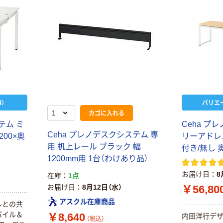
）
バリエ
カゴに入れる
テム ミ
Ceha プ
Ceha プレノデスクシステム 専
00×奥
リーアドレ
用 机上レール ブラック 幅
付き/無し 
1200mm用 1台（わけあり品）
お届け日
8
在庫
1点
お届け日
8月12日（水）
￥56,80
アスクル在庫商品
ルとの共
バイル＆
￥8,640
内田洋行デザ
（税込）