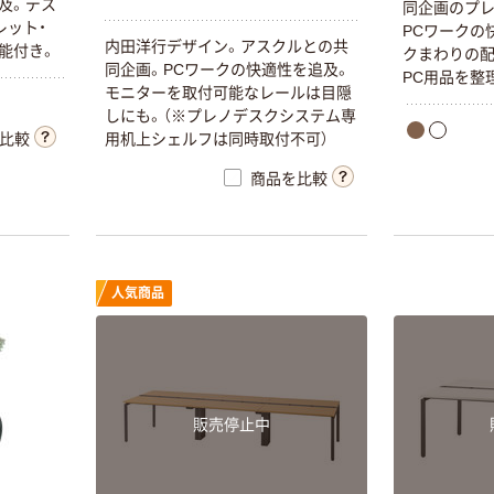
及。デス
同企画のプレ
レット・
PCワークの
内田洋行デザイン。アスクルとの共
能付き。
クまわりの配
同企画。PCワークの快適性を追及。
PC用品を整
モニターを取付可能なレールは目隠
しにも。（※プレノデスクシステム専
比較
用机上シェルフは同時取付不可）
商品を比較
人気商品
販売停止中