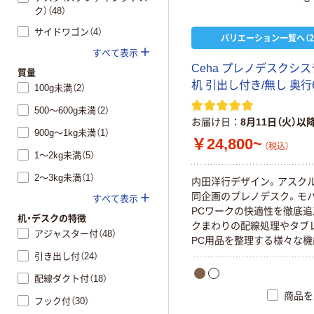
ク）（48）
サイドワゴン（4）
バリエーション一覧へ（2
すべて表示
Ceha プレノデスクシス
質量
机 引出し付き/無し 奥行6
100g未満（2）
500～600g未満（2）
お届け日
8月11日（火）以
900g～1kg未満（1）
￥24,800~
（税込）
1～2kg未満（5）
2～3kg未満（1）
内田洋行デザイン。アスク
同企画のプレノデスク。モ
すべて表示
PCワークの快適性を徹底追
机・デスクの特徴
クまわりの配線処理やタブ
アジャスター付（48）
PC用品を整理する様々な機
引き出し付（24）
配線ダクト付（18）
商品を
フック付（30）