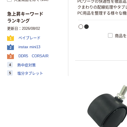
PCワークの快適性を徹底追
クまわりの配線処理やタブ
PC用品を整理する様々な機
急上昇キーワード
ランキング
更新日：2026/08/02
商品を
ベイブレード
1
instax mini13
2
DDR5 CORSAIR
3
4
熱中症対策
5
塩分タブレット