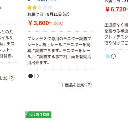
お届け日
8
降
￥6,720
お届け日
8月11日（火）
￥3,600~
（税込）
圧迫感なく視
を高める半透
ルとの共
プレノデス
バイル＆
プレノデスク専用のモニター設置プ
取り付けてご
及。デス
レート。机上レールにモニターを簡
レット・
易に設置できます。モニターをレー
能付き。
ル上に設置する事で机上面を有効活
用出来ます。
比較
商品を比較
わけあり特価