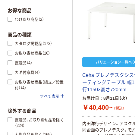
お得な商品
わけあり商品（2）
商品の種類
カタログ掲載品（172）
お取り寄せ商品（16）
バリエーション一覧へ（4
直送品（4）
カギ付家具（4）
Ceha プレノデスクシス
お取り寄せ商品（組立／設置
ーティングテーブル 幅12
付）（4）
行1150×高さ720mm
すべて表示
お届け日
8月11日（火）
￥40,400~
（税込）
除外する商品
直送品、お取り寄せ品を除く
内田洋行デザイン。アスク
（224）
同企画のプレノデスク。モ
大型商品を除く（168）