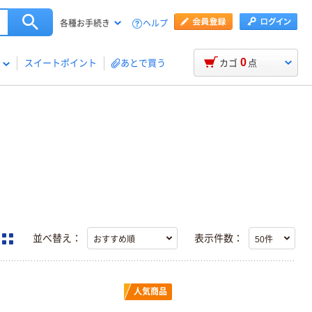
ヘルプ
各種お手続き
0
スイートポイント
あとで買う
カゴ
点
並べ替え：
表示件数：
人気商品