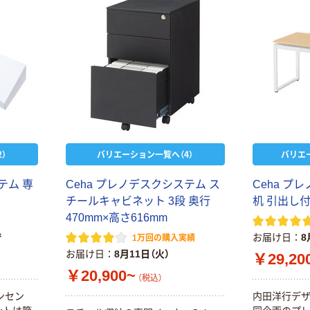
）
バリエーション一覧へ（4）
バリエ
テム 専
Ceha プレノデスクシステム ス
Ceha プ
チールキャビネット 3段 奥行
机 引出し付
470mm×高さ616mm
で
お届け日
8
1万回の購入実績
お届け日
8月11日（火）
￥29,20
￥20,900~
（税込）
ンセン
内田洋行デザ