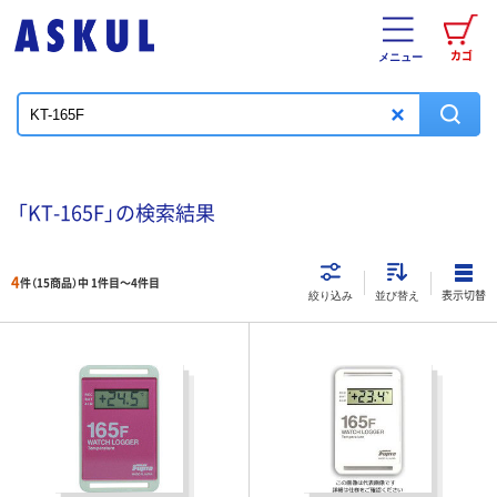
カゴ
メニュー
「KT-165F」の検索結果
4
件（15商品）中 1件目～
4
件目
表示切替
絞り込み
並び替え