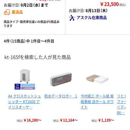
￥23,500
お届け日：
9月2日（水）まで
（税込）
お届け日：
8月13日（木）
直送品
アスクル在庫商品
商品タイプ・販売単位違いの商品が
5
商品あ
ります
4件（15商品）中 1件目～4件目
kt-165fを検索した人が見た商品
A4 クロスカットシュ
防水データロガー _1
今村紙工 ボール紙 板
リヒト
レッダー KT1600 ア
紙表紙 白ボール ホワ
ファイ
イリスオーヤ…
イト
＜ディン
86…
￥16,280～
￥12,164～
￥1,139～
（税込）
（税込）
（税込）