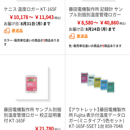
ケニス 温度ロガー KT-165F
藤田電機製作所 記録計 サン
プル別個別温度管理ロガー
￥10,178
￥11,043
￥8,580
￥40,860
お届け日：
8月31日（月）まで
お届け日：
8月24日（月）まで
直送品
直送品
カラー・販売単位違いの商品が
3
商品ありま
す
色・販売単位違いの商品が
6
商品あります
藤田電機製作所 サンプル別個
【アウトレット】藤田電機製作
別温度管理ロガー 校正証明書
所 Fujita 表示付温度データロ
付 KT-165F
ガー(ミニタイプ・5色セット)
KT-165F-5SET 1台 859-7048
￥21,780
（税込）