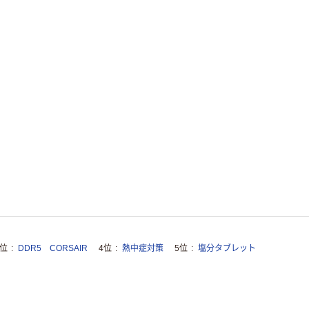
トファイル エコ
ノミータイプ
A4タテ(コクヨ
￥115~
（税込）
製造）
3位
DDR5 CORSAIR
4位
熱中症対策
5位
塩分タブレット