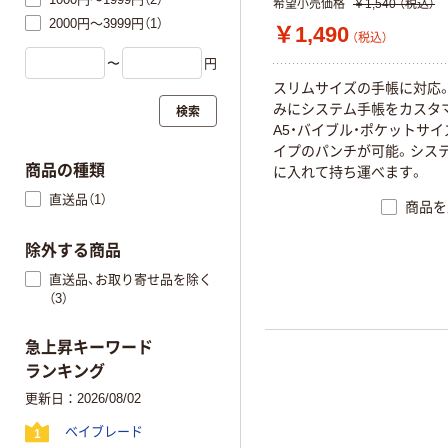
希望小売価格
￥1,540
（税込）
2000円～3999円（1）
￥1,490
（税込）
〜
円
ス
リ
ム
サ
イ
ズ
の
手
帳
に
対
応
み
に
シ
ス
テ
ム
手
帳
を
カ
ス
タ
検索
A
5
・
バ
イ
ブ
ル
・
ポ
ケ
ッ
ト
サ
イ
イ
プ
の
パ
ン
チ
が
可
能
。
シ
ス
商品の種類
に
入
れ
て
持
ち
運
べ
ま
す
。
直送品（1）
商品を
除外する商品
直送品、お取り寄せ品を除く
（3）
急上昇キーワード
ランキング
更新日：2026/08/02
ベイブレード
1