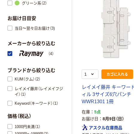
グリーン系（2）
お届け日目安
当日〜翌々日お届け（3)
メーカーから絞り込む
（4）
ブランドから絞り込む
カゴに入れる
KUM（クム）（2）
レ
イ
メ
イ
藤
井
キ
ー
ワ
ー
レイメイ藤井（レイメイフジ
ィ
ル
3
サ
イ
ズ
6
穴
パ
ン
チ
イ）（1）
W
W
R
1
3
0
1
1
冊
Keyword（キーワード）（1）
在庫
5点
価格（税込）
お届け日
8月9日（日）
1000円未満（1）
アスクル在庫商品
1000円～1999円（2）