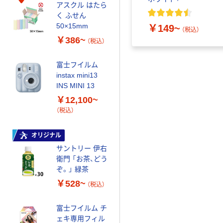
アスクル はたら
キフィルム INS
ウダーフリー）
く ふせん
MINI JP1 1パッ
￥1,420
（税込）
50×15mm
￥698~
￥149~
ク（10枚入り）
（税込）
（税込）
￥386~
（税込）
カゴへ
富士フイルム
オリジナル
instax mini13
INS MINI 13
乾電池 単3
形 アルカリ乾
￥12,100~
電池 北欧パッ
（税込）
ケージ アスク
￥140~
（税込）
ルオリジナル
オリジナル
サントリー 伊右
本気プライス
衛門 「お茶、どう
【ガムテープ】ア
ぞ。」 緑茶
スクル 現場のチ
カラ 厚さ
￥528~
（税込）
0.22mm 布テー
￥145~
（税込）
プ
富士フイルム チ
ェキ専用フィル