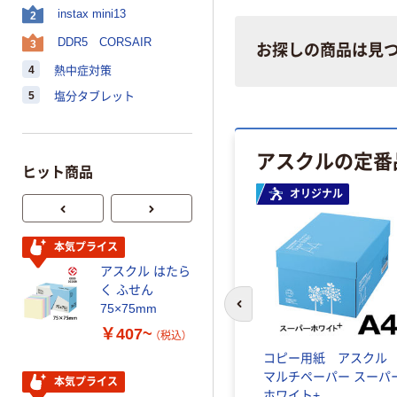
instax mini13
2
DDR5 CORSAIR
3
お探しの商品は見
4
熱中症対策
5
塩分タブレット
アスクルの定番
ヒット商品
オリジナル
オリジナル
タカラトミー ベ
本気プライス
イブレード
アスクル はたら
￥1,400~
く ふせん
（税込）
75×75mm
前のスライドへ
￥407~
（税込）
人気商品
アルカリ
【アスクル限定】ファース
コピー用紙 アスク
富士フイルム
ケー
トレイト ニトリルグロ
マルチペーパー スーパ
本気プライス
instax mini チェ
ジナル
ーブ ブルー 粉なし（パ
ホワイト+