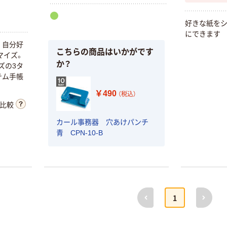
好
き
な
紙
を
に
で
き
ま
す
。
自
分
好
こちらの商品はいかがです
マ
イ
ズ
。
か？
ズ
の
3
タ
テ
ム
手
帳
￥490
（税込）
比較
カール事務器 穴あけパンチ
青 CPN-10-B
前へ
次へ
1