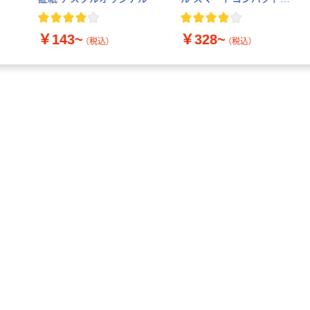
大塚製薬工場
トイレットペー
ビビッド PEFC認証
経口補水液 オー
パー シングル
エスワン（OS-1）
120ｍ 再生紙
￥143~
￥328~
（税込）
（税込）
100% 6ロール
￥159~
￥470~
（税込）
（税込）
リサイクル100
芯あり FSC認
証
本気プライス
ニチバン セロテ
ープ 大巻
￥124~
（税込）
本気プライス
アスクル トイ
レのおそうじシ
ート 大王製紙
共同企画 トイ
￥330~
（税込）
レクリーナー
トイレシート
オリジナル
本気プライス
アスクル フラッ