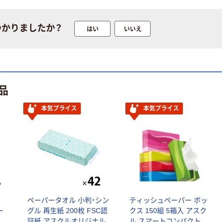
つかりましたか？
はい
いいえ
品
本気プライス
本気プライス
本気プライス
本気プライス
アスクル はたら
キングジム テプ
く ふせん 付箋
ラ TEPRA
75×25mm
PRO【純正】テー
プ 白ラベル
￥377~
￥914~
（税込）
（税込）
12mm幅 （黒文
ル
ペーパータオル 小判・シン
ティッシュペーパー ボッ
字）
ー
グル 再生紙 200枚 FSC認
クス 150組 5箱入 アスク
本気プライス
本気プライス
証紙 アスクルオリジナル
ル スマートコンパクト