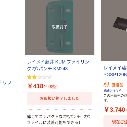
取扱終了
レ
イ
メ
イ
藤
井
K
U
M
フ
ァ
イ
リ
ン
レ
イ
メ
イ
藤
グ
2
穴
パ
ン
チ
K
M
2
4
8
P
G
S
P
1
2
0
B
ド
リ
フ
直送品
￥418~
（税込）
stationeryM
この出荷元の
お取扱い終了しました
す。
￥3,740
薄
く
て
コ
ン
パ
ク
ト
な
2
穴
パ
ン
チ
。
2
穴
現在ご
フ
ァ
イ
ル
に
装
着
可
能
も
で
き
る
！