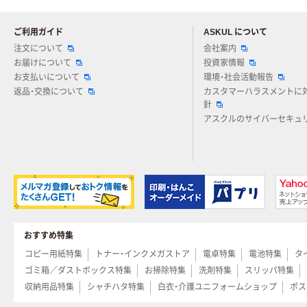
ご利用ガイド
ASKUL について
注文について
会社案内
お届けについて
投資家情報
お支払いについて
環境・社会活動報告
返品・交換について
カスタマーハラスメントに
針
アスクルのサイバーセキュ
おすすめ特集
コピー用紙特集
トナー・インクメガストア
電卓特集
電池特集
タ
ゴミ箱／ダストボックス特集
お掃除特集
洗剤特集
スリッパ特集
収納用品特集
シャチハタ特集
白衣・介護ユニフォームショップ
ポス