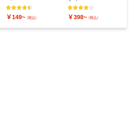
アスクル はたら
画
く ふせん
50×15mm
￥149~
￥398~
￥
（税込）
（税込）
￥386~
（税込）
富士フイルム
instax mini13
INS MINI 13
￥12,100~
（税込）
オリジナル
サントリー 伊右
衛門 「お茶、どう
ぞ。」 緑茶
￥528~
（税込）
富士フイルム チ
ェキ専用フィル