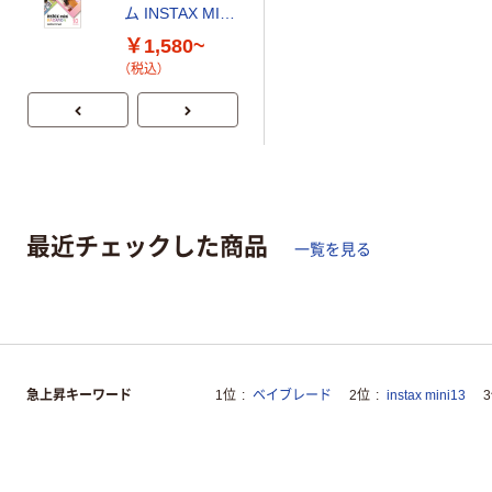
オリジナル
ム INSTAX MINI
アスクル 「現場
WW2
￥1,580~
のチカラ」 養生
（税込）
テープ
￥358~
（税込）
最近チェックした商品
一覧を見る
急上昇キーワード
1位
ベイブレード
2位
instax mini13