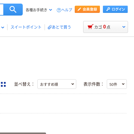
ヘルプ
各種お手続き
0
スイートポイント
あとで買う
カゴ
点
並べ替え：
表示件数：