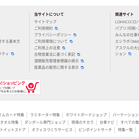
当サイトについて
関連サイト
アスクルについてお気軽にご質問ください
サイトマップ
LOHACO（ロ
ご利用規約
パプリ（印刷・
プライバシーポリシー
みんなの仕事
対する基本方
ご利用環境について
エシラボ（We
ご利用上の注意
アスクルの大
リティ
ション
古物営業法に基づく表記
酒類販売管理者標識の掲示
医薬品の販売に関する表示
イムカード特集
ラミネーター特集
ホワイトボードショップ
パーテーション
タオル特集
ダンボール専門ショップ
現場のチカラ
台車ナビ
すべての働
トイットストア
オフィスづくりサービス
ピンポイントサーチ
特集一覧