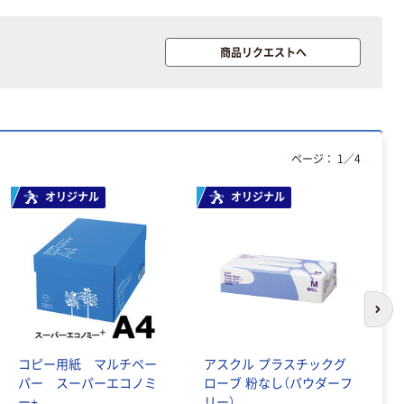
商品リクエストへ
ページ：
1
／
4
オリジナル
オリジナル
本気プライス
アスクル はたら
く ふせん
75×75mm
次の
￥407~
（税込）
コピー用紙 マルチペー
アスクル プラスチックグ
ペ
パー スーパーエコノミ
ローブ 粉なし（パウダーフ
紙
本気プライス
ー+
リー）
シ