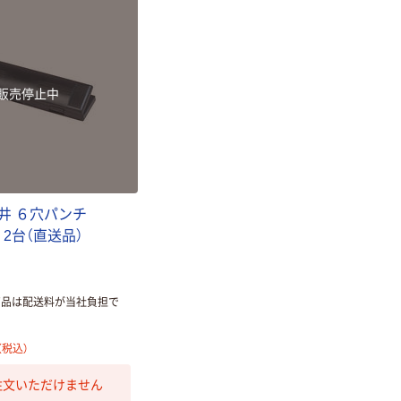
販売停止中
井
６
穴
パ
ン
チ
2
台
（
直
送
品
）
商品は配送料が当社負担で
（税込）
注文いただけません