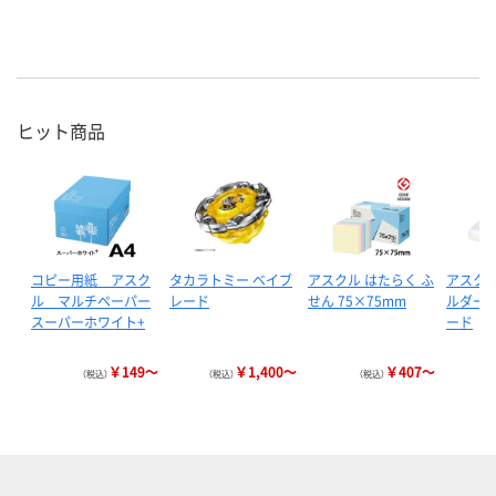
ヒット商品
コピー用紙 アスク
タカラトミー ベイブ
アスクル はたらく ふ
アスクル
ル マルチペーパー
レード
せん 75×75mm
ルダー 
スーパーホワイト+
ード
￥149～
￥1,400～
￥407～
（税込）
（税込）
（税込）