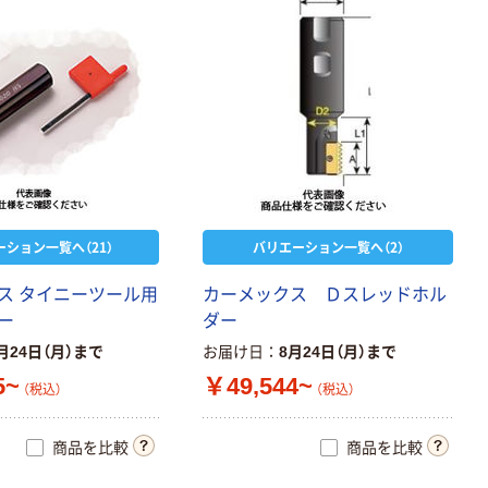
ーション一覧へ（21）
バリエーション一覧へ（2）
ス
タ
イ
ニ
ー
ツ
ー
ル
用
カ
ー
メ
ッ
ク
ス
Ｄ
ス
レ
ッ
ド
ホ
ル
ー
ダ
ー
月24日（月）まで
お届け日
8月24日（月）まで
5~
￥49,544~
（税込）
（税込）
商品を比較
商品を比較