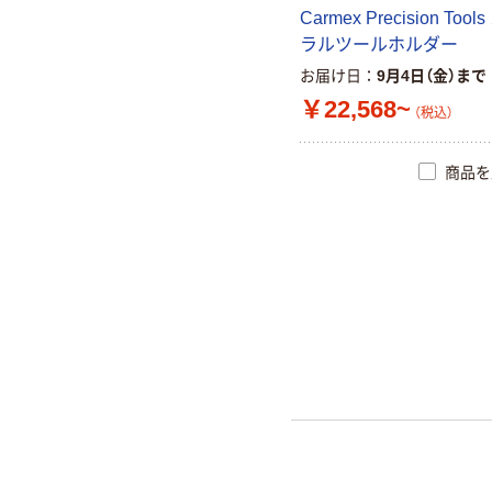
C
a
r
m
e
x
P
r
e
c
i
s
i
o
n
T
o
o
l
s
ラ
ル
ツ
ー
ル
ホ
ル
ダ
ー
お届け日
9月4日（金）まで
￥22,568~
（税込）
商品を