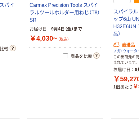
ス
パ
イ
C
a
r
m
e
x
P
r
e
c
i
s
i
o
n
T
o
o
l
s
ス
パ
イ
ス
パ
イ
ラ
ル
ラ
ル
ツ
ー
ル
ホ
ル
ダ
ー
用
ね
じ
（
T
8
）
ッ
プ
6
山
U
S
R
H
3
2
E
6
U
N
お届け日
9月4日（金）まで
品
）
￥4,030~
（税込）
直送品
比較
ノガ・ウォータ
商品を比較
この出荷元の
まれています。
お届け日
9
￥59,27
￥1
1個あたり