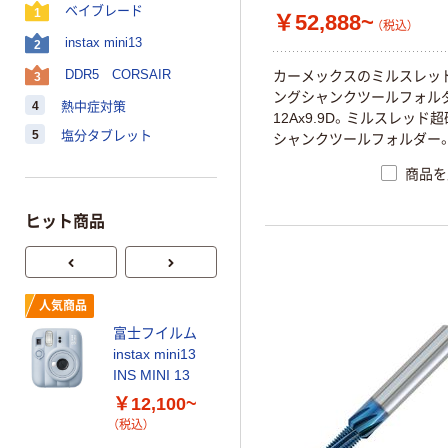
ベイブレード
1
￥52,888~
（税込）
instax mini13
2
DDR5 CORSAIR
カ
ー
メ
ッ
ク
ス
の
ミ
ル
ス
レ
ッ
3
ン
グ
シ
ャ
ン
ク
ツ
ー
ル
フ
ォ
ル
4
熱中症対策
1
2
A
x
9
.
9
D
。
ミ
ル
ス
レ
ッ
ド
超
5
塩分タブレット
シ
ャ
ン
ク
ツ
ー
ル
フ
ォ
ル
ダ
ー
商品を
ヒット商品
人気商品
オリジナル
富士フイルム
乾電池 単3
instax mini13
形 アルカリ乾
INS MINI 13
電池 北欧パッ
ケージ アスク
￥12,100~
￥140~
（税込）
ルオリジナル
（税込）