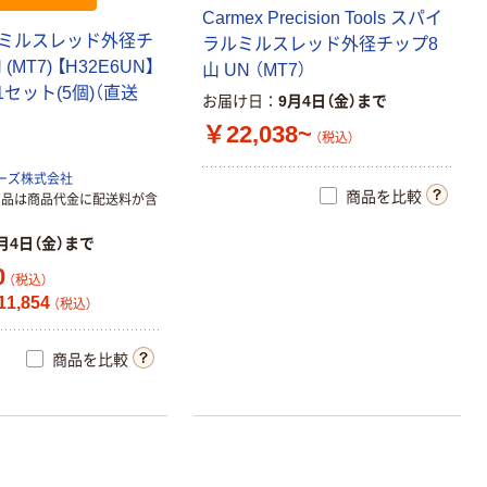
C
a
r
m
e
x
P
r
e
c
i
s
i
o
n
T
o
o
l
s
ス
パ
イ
ミ
ル
ス
レ
ッ
ド
外
径
チ
ラ
ル
ミ
ル
ス
レ
ッ
ド
外
径
チ
ッ
プ
8
N
(
M
T
7
)
【
H
3
2
E
6
U
N
】
山
U
N
（
M
T
7
）
1
セ
ッ
ト
(
5
個
)
（
直
送
お届け日
9月4日（金）まで
￥22,038~
（税込）
ーズ株式会社
商品を比較
商品は商品代金に配送料が含
月4日（金）まで
0
（税込）
1,854
（税込）
商品を比較