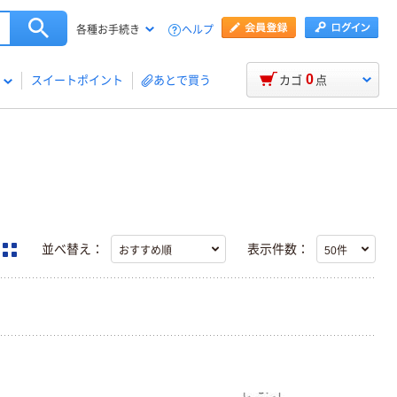
ヘルプ
各種お手続き
0
スイートポイント
あとで買う
カゴ
点
並べ替え：
表示件数：