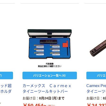
）
バリエーション一覧へ（4）
バリエ
レ
ッ
ド
超
カ
ー
メ
ッ
ク
ス
Ｃ
ａ
ｒ
ｍ
ｅ
ｘ
C
a
r
m
e
x
P
r
ル
ホ
ル
ダ
タ
イ
ニ
ー
ツ
ー
ル
キ
ッ
ト
バ
ー
タ
イ
ニ
ー
ツ
お届け日
8月24日（月）まで
お届け日
8
で
￥50,454~
￥24,23