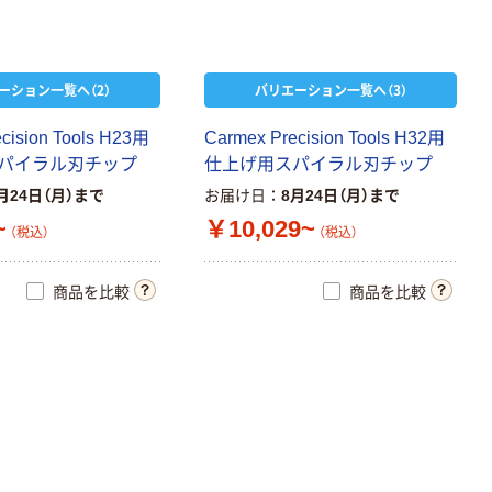
富士フイルム チ
ェキ専用フィル
ム INSTAX MINI
ーション一覧へ（2）
バリエーション一覧へ（3）
WW2
￥1,580~
（税込）
e
c
i
s
i
o
n
T
o
o
l
s
H
2
3
用
C
a
r
m
e
x
P
r
e
c
i
s
i
o
n
T
o
o
l
s
H
3
2
用
パ
イ
ラ
ル
刃
チ
ッ
プ
仕
上
げ
用
ス
パ
イ
ラ
ル
刃
チ
ッ
プ
本気プライス
月24日（月）まで
お届け日
8月24日（月）まで
アスクル はたら
~
￥10,029~
く ふせん
（税込）
（税込）
50×15mm
￥386~
（税込）
商品を比較
商品を比較
タカラトミー ベ
イブレード
￥1,400~
（税込）
人気商品