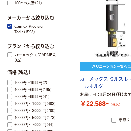
100mm未満（21）
メーカーから絞り込む
Carmex Precision
Tools（1593）
ブランドから絞り込む
カーメックス（CARMEX）
（62）
バリエーション一覧へ（1
価格（税込）
カ
ー
メ
ッ
ク
ス
ミ
ル
ス
レ
1000円～1999円（2）
ー
ル
ホ
ル
ダ
ー
4000円～6999円（195）
お届け日
8月24日（月）ま
7000円～9999円（41）
￥22,568~
10000円～19999円（403）
（税込）
20000円～39999円（700）
40000円～59999円（173）
商品を
60000円～79999円（44）