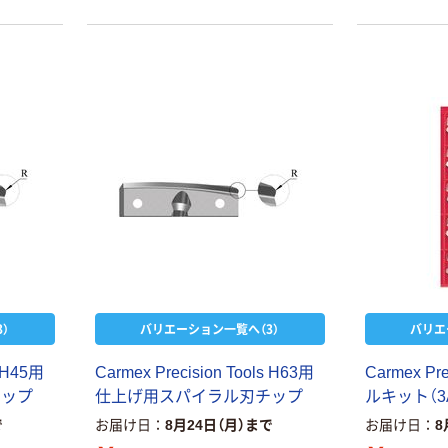
キングジム テプ
ラ TEPRA
PRO【純正】テー
プ 白ラベル
￥914~
（税込）
12mm幅 （黒文
字）
）
バリエーション一覧へ（3）
バリエ
H
4
5
用
C
a
r
m
e
x
P
r
e
c
i
s
i
o
n
T
o
o
l
s
H
6
3
用
C
a
r
m
e
x
P
r
チ
ッ
プ
仕
上
げ
用
ス
パ
イ
ラ
ル
刃
チ
ッ
プ
ル
キ
ッ
ト
（
3
で
お届け日
8月24日（月）まで
お届け日
8