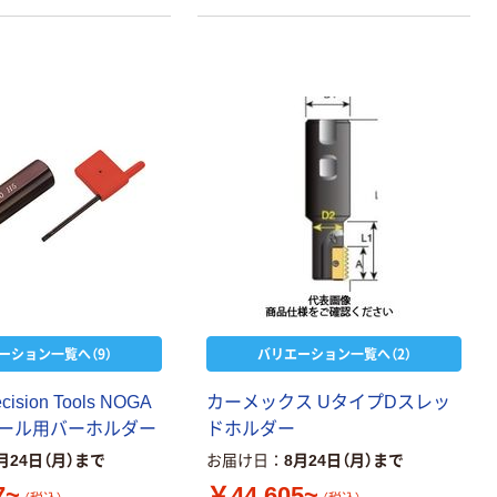
ーション一覧へ（9）
バリエーション一覧へ（2）
e
c
i
s
i
o
n
T
o
o
l
s
N
O
G
A
カ
ー
メ
ッ
ク
ス
U
タ
イ
プ
D
ス
レ
ッ
ー
ル
用
バ
ー
ホ
ル
ダ
ー
ド
ホ
ル
ダ
ー
月24日（月）まで
お届け日
8月24日（月）まで
7~
￥44,605~