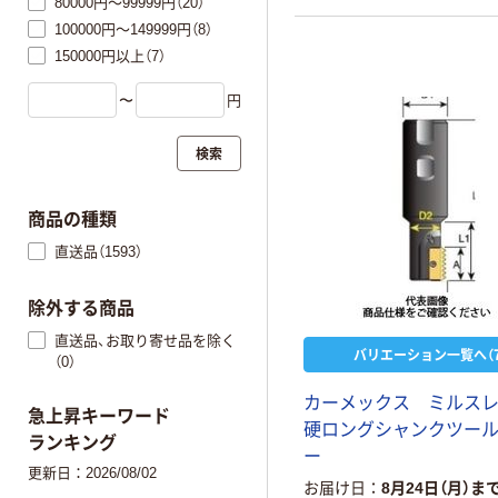
80000円～99999円（20）
100000円～149999円（8）
150000円以上（7）
〜
円
検索
商品の種類
直送品（1593）
除外する商品
直送品、お取り寄せ品を除く
バリエーション一覧へ（7
（0）
カ
ー
メ
ッ
ク
ス
ミ
ル
ス
急上昇キーワード
硬
ロ
ン
グ
シ
ャ
ン
ク
ツ
ー
ランキング
ー
更新日：2026/08/02
お届け日
8月24日（月）ま