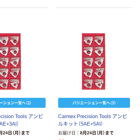
富士フイルム
instax mini チェ
キフィルム INS
MINI JP1 1パッ
￥1,420
（税込）
ク（10枚入り）
カゴへ
ーション一覧へ（2）
バリエーション一覧へ（3）
e
c
i
s
i
o
n
T
o
o
l
s
ア
ン
ビ
C
a
r
m
e
x
P
r
e
c
i
s
i
o
n
T
o
o
l
s
ア
ン
ビ
A
E
+
3
A
I
）
ル
キ
ッ
ト
（
5
A
E
+
5
A
I
）
月24日（月）まで
お届け日
8月24日（月）まで