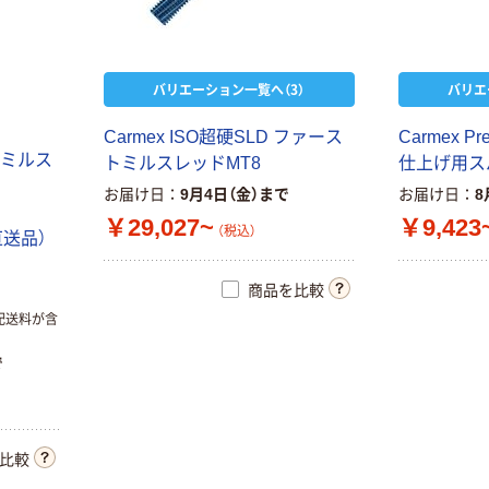
証
本気プライス
アスクル はたら
く ふせん 付箋
75×25mm
バリエーション一覧へ（3）
バリエ
￥377~
（税込）
C
a
r
m
e
x
I
S
O
超
硬
S
L
D
フ
ァ
ー
ス
C
a
r
m
e
x
P
r
ミ
ル
ス
ト
ミ
ル
ス
レ
ッ
ド
M
T
8
仕
上
げ
用
ス
本気プライス
お届け日
9月4日（金）まで
お届け日
8
ニチバン セロテ
￥29,027~
￥9,423
ープ 大巻
（税込）
直
送
品
）
￥124~
（税込）
商品を比較
配送料が含
本気プライス
アスクル フラッ
で
トファイル エコ
ノミータイプ
A4タテ(コクヨ
￥115~
（税込）
製造）
比較
本気プライス