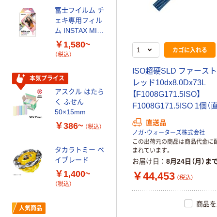
本気プライス
富士フイルム チ
【ガムテープ】ア
ェキ専用フィル
スクル 現場のチ
ム INSTAX MINI
カラ 厚さ
WW2
￥1,580~
0.22mm 布テー
カゴに入れる
￥145~
（税込）
（税込）
プ
I
S
O
超
硬
S
L
D
フ
ァ
ー
ス
ト
本気プライス
本気プライス
レ
ッ
ド
1
0
d
x
8
.
0
D
x
7
3
L
アスクル はたら
トイレットペー
【
F
1
0
0
8
G
1
7
1
.
5
I
S
O
】
く ふせん
パー ダブル60
F
1
0
0
8
G
1
7
1
.
5
I
S
O
1
個
（
50×15mm
ｍ 再生紙
100% 6ロール
直送品
￥386~
￥446~
（税込）
（税込）
リサイクル100
ノガ・ウォーターズ株式会社
この出荷元の商品は商品代金に
芯あり FSC認
タカラトミー ベ
まれています。
証
オリジナル
イブレード
お届け日
8月24日（月）ま
乾電池 単4
￥1,400~
￥44,453
形 アルカリ乾
（税込）
（税込）
電池 北欧パッ
ケージ アスク
￥140~
（税込）
商品を
ルオリジナル
人気商品