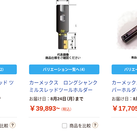
2）
バリエーション一覧へ（4）
バリエ
ッ
ド
ツ
カ
ー
メ
ッ
ク
ス
ロ
ン
グ
シ
ャ
ン
ク
カ
ー
メ
ッ
ク
ミ
ル
ス
レ
ッ
ド
ツ
ー
ル
ホ
ル
ダ
ー
バ
ー
ホ
ル
ダ
で
お届け日
8月24日（月）まで
お届け日
8
￥39,893~
￥17,70
（税込）
比較
商品を比較