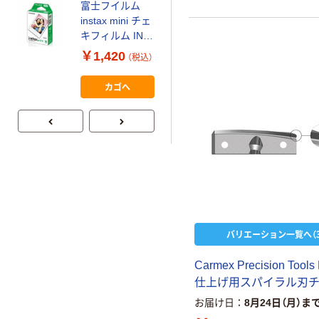
富士フイルム
オリジナル
instax mini チェ
アスクル 「現場
キフィルム INS
のチカラ」 養生
MINI JP1 1パッ
￥1,420
（税込）
テープ
ク（10枚入り）
￥358~
（税込）
カゴへ
バリエーション一覧へ（3
C
a
r
m
e
x
P
r
e
c
i
s
i
o
n
T
o
o
l
s
仕
上
げ
用
ス
パ
イ
ラ
ル
刃
お届け日
8月24日（月）ま