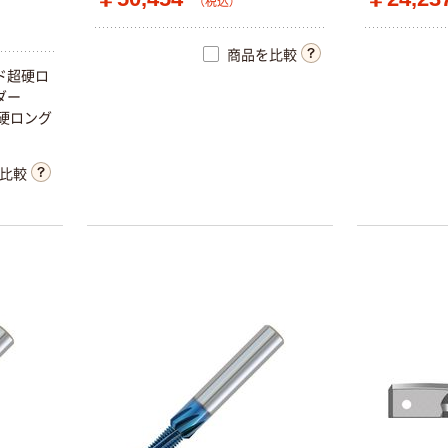
（税込）
商品を比較
ド
超
硬
ロ
ダ
ー
硬
ロ
ン
グ
。
比較
本気プライス
本気プライス
大塚製薬工場
トイレットペー
経口補水液 オー
パー シングル
エスワン（OS-1）
120ｍ 再生紙
100% 6ロール
￥159~
￥455~
（税込）
（税込）
リサイクル100
芯あり FSC認