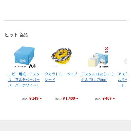
ヒット商品
コピー用紙 アスク
タカラトミー ベイブ
アスクル はたらく ふ
アスクル
ル マルチペーパー
レード
せん 75×75mm
ルダー 
スーパーホワイト+
ード
￥149～
￥1,400～
￥407～
（税込）
（税込）
（税込）