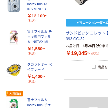
本気プライス
instax mini13
【ガムテープ】ア
INS MINI 13
スクル 現場のチ
￥12,100~
カラ 厚さ
（税込）
0.22mm 布テー
バリエーション一覧へ（2
￥145~
（税込）
プ
富士フイルム チ
サ
ン
ド
ビ
ッ
ク
コ
レ
ッ
ト
ェキ専用フィル
オリジナル
3
9
3
.
C
G
-
3
2
ム INSTAX MINI
乾電池 単4
お届け日
8月25日（火）ま
WW2
形 アルカリ乾
￥1,580~
￥19,045~
電池 北欧パッ
（税込）
（税込）
ケージ アスク
￥140~
（税込）
ルオリジナル
タカラトミー ベ
商品を
イブレード
オリジナル
￥1,400~
アスクル 「現場
（税込）
のチカラ」 養生
テープ
人気商品
￥358~
（税込）
富士フイルム
instax mini チェ