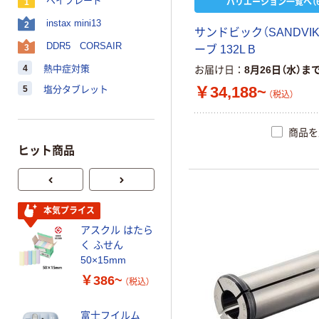
バリエーション一覧へ（6
ベイブレード
1
instax mini13
2
サ
ン
ド
ビ
ッ
ク
（
S
A
N
D
V
I
DDR5 CORSAIR
3
ー
ブ
1
3
2
L
B
4
熱中症対策
お届け日
8月26日（水）ま
￥34,188~
5
塩分タブレット
（税込）
商品を
ヒット商品
本気プライス
オリジナル
アスクル はたら
乾電池 単3
く ふせん
形 アルカリ乾
50×15mm
電池 北欧パッ
ケージ アスク
￥386~
￥140~
（税込）
（税込）
ルオリジナル
富士フイルム