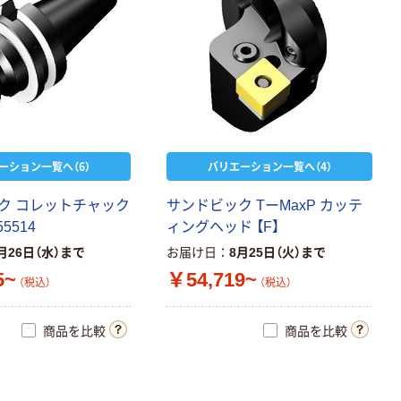
ーション一覧へ（6）
バリエーション一覧へ（4）
ク
コ
レ
ッ
ト
チ
ャ
ッ
ク
サ
ン
ド
ビ
ッ
ク
T
ー
M
a
x
P
カ
ッ
テ
5
5
5
1
4
ィ
ン
グ
ヘ
ッ
ド
【
F
】
月26日（水）まで
お届け日
8月25日（火）まで
5~
￥54,719~
（税込）
（税込）
商品を比較
商品を比較