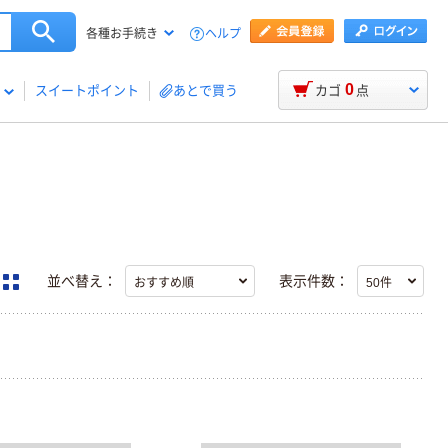
ヘルプ
各種お手続き
0
スイートポイント
あとで買う
カゴ
点
並べ替え：
表示件数：