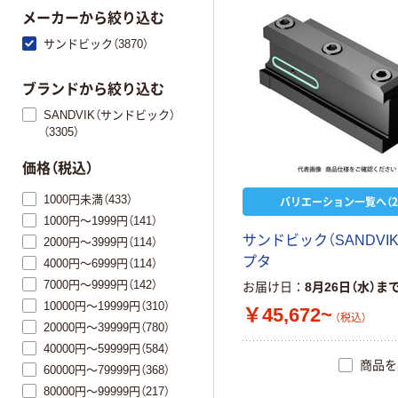
メーカーから絞り込む
サンドビック（3870）
ブランドから絞り込む
SANDVIK（サンドビック）
（3305）
価格（税込）
1000円未満（433）
バリエーション一覧へ（2
1000円～1999円（141）
サ
ン
ド
ビ
ッ
ク
（
S
A
N
D
V
I
2000円～3999円（114）
プ
タ
4000円～6999円（114）
7000円～9999円（142）
お届け日
8月26日（水）ま
10000円～19999円（310）
￥45,672~
（税込）
20000円～39999円（780）
40000円～59999円（584）
商品を
60000円～79999円（368）
80000円～99999円（217）