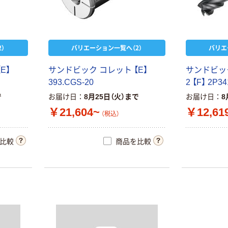
本気プライス
instax mini13
ニチバン セロテ
INS MINI 13
ープ 大巻
￥12,100~
￥124~
（税込）
（税込）
）
バリエーション一覧へ（2）
バリエ
富士フイルム チ
本気プライス
【
E
】
サ
ン
ド
ビ
ッ
ク
コ
レ
ッ
ト
【
E
】
サ
ン
ド
ビ
ッ
ェキ専用フィル
アスクル トイ
3
9
3
.
C
G
S
-
2
0
2
【
F
】
2
P
3
4
ム INSTAX MINI
レのおそうじシ
で
お届け日
8月25日（火）まで
お届け日
8
WW2
ート 大王製紙
￥1,580~
￥21,604~
￥12,61
共同企画 トイ
（税込）
（税込）
￥330~
（税込）
レクリーナー
トイレシート
タカラトミー ベ
比較
商品を比較
オリジナル
本気プライス
イブレード
アスクル フラッ
￥1,400~
トファイル エコ
（税込）
ノミータイプ
A4タテ(コクヨ
￥115~
（税込）
人気商品
製造）
富士フイルム
instax mini チェ
本気プライス