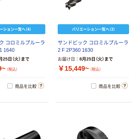
ーション一覧へ（4）
バリエーション一覧へ（3）
ク
コ
ロ
ミ
ル
プ
ル
ー
ラ
サ
ン
ド
ビ
ッ
ク
コ
ロ
ミ
ル
プ
ル
ー
ラ
1
1
6
4
0
2
F
2
P
3
6
0
1
6
3
0
月25日（火）まで
お届け日
8月25日（火）まで
9~
￥15,449~
（税込）
（税込）
商品を比較
商品を比較