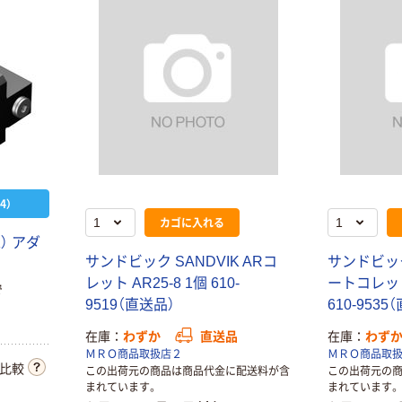
4）
カゴに入れる
K
）
ア
ダ
サ
ン
ド
ビ
ッ
ク
S
A
N
D
V
I
K
A
R
コ
サ
ン
ド
ビ
ッ
レ
ッ
ト
A
R
2
5
-
8
1
個
6
1
0
-
ー
ト
コ
レ
ッ
で
9
5
1
9
（
直
送
品
）
6
1
0
-
9
5
3
5
（
在庫
わずか
直送品
在庫
わず
ＭＲＯ商品取扱店２
ＭＲＯ商品取
比較
この出荷元の商品は商品代金に配送料が含
この出荷元の
まれています。
まれています。