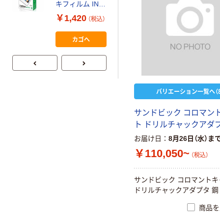
キフィルム INS
本気プライス
MINI JP1 1パッ
アスクル はたら
￥1,420
（税込）
ク（10枚入り）
く ふせん 付箋
75×25mm
カゴへ
￥377~
（税込）
バリエーション一覧へ（8
サ
ン
ド
ビ
ッ
ク
コ
ロ
マ
ン
ト
ド
リ
ル
チ
ャ
ッ
ク
ア
ダ
お届け日
8月26日（水）ま
￥110,050~
（税込）
サ
ン
ド
ビ
ッ
ク
コ
ロ
マ
ン
ト
キ
ド
リ
ル
チ
ャ
ッ
ク
ア
ダ
プ
タ
鋼
商品を