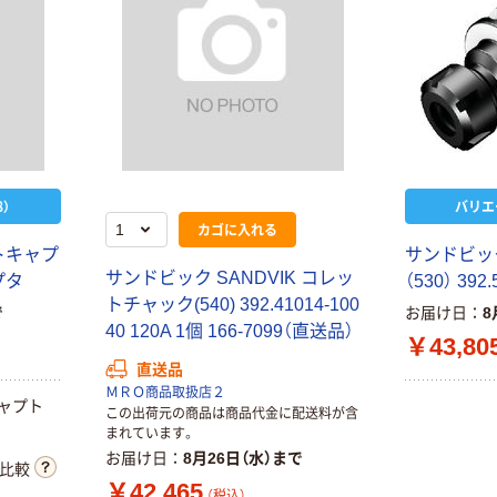
キフィルム INS
トイレットペー
MINI JP1 1パッ
パー シングル
￥1,420
（税込）
ク（10枚入り）
120ｍ 再生紙
100% 6ロール
カゴへ
￥470~
（税込）
リサイクル100
芯あり FSC認
証
）
バリエ
カゴに入れる
ト
キ
ャ
プ
サ
ン
ド
ビ
ッ
サ
ン
ド
ビ
ッ
ク
S
A
N
D
V
I
K
コ
レ
ッ
プ
タ
（
5
3
0
）
3
9
2
.
ト
チ
ャ
ッ
ク
(
5
4
0
)
3
9
2
.
4
1
0
1
4
-
1
0
0
で
お届け日
8
4
0
1
2
0
A
1
個
1
6
6
-
7
0
9
9
（
直
送
品
）
￥43,80
直送品
ＭＲＯ商品取扱店２
ャ
プ
ト
この出荷元の商品は商品代金に配送料が含
まれています。
お届け日
8月26日（水）まで
比較
￥42,465
（税込）