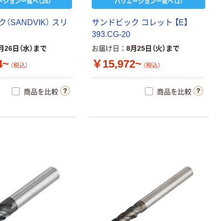
ーション一覧へ（26）
バリエーション一覧へ（2）
ク
（
S
A
N
D
V
I
K
）
ス
リ
サ
ン
ド
ビ
ッ
ク
コ
レ
ッ
ト
【
E
】
3
9
3
.
C
G
-
2
0
月26日（水）まで
お届け日
8月25日（火）まで
4~
￥15,972~
（税込）
（税込）
商品を比較
商品を比較