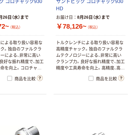
ク
コ
ロ
チ
ャ
ッ
ク
9
3
0
サ
ン
ド
ビ
ッ
ク
コ
ロ
チ
ャ
ッ
ク
9
3
0
H
D
月26日（水）まで
お届け日
8月26日（水）まで
72~
￥78,126~
（税込）
（税込）
チ
に
よ
る
取
り
扱
い
容
易
な
ト
ル
ク
レ
ン
チ
に
よ
る
取
り
扱
い
容
易
な
ッ
ク
。
独
自
の
フ
ァ
ル
ク
ラ
高
精
度
チ
ャ
ッ
ク
。
独
自
の
フ
ァ
ル
ク
ラ
ジ
ー
に
よ
る
、
非
常
に
高
い
ム
テ
ク
ノ
ロ
ジ
ー
に
よ
る
、
非
常
に
高
い
良
好
な
振
れ
精
度
で
、
加
工
ク
ラ
ン
プ
力
。
良
好
な
振
れ
精
度
で
、
加
工
寿
命
を
向
上
。
コ
ロ
チ
ャ
ッ
精
度
や
工
具
寿
命
を
向
上
。
高
精
度
、
高
剛
性
、
ク
イ
ッ
ク
チ
ェ
ン
ジ
に
定
評
の
あ
る
商品を比較
商品を比較
コ
ロ
マ
ン
ト
キ
ャ
プ
ト
仕
様
。
コ
ロ
チ
ャ
ッ
ク
9
3
0
H
D
高
精
度
チ
ャ
ッ
ク
ホ
ル
ダ
。