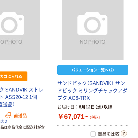
バリエーション一覧へ（2）
カゴに入れる
サ
ン
ド
ビ
ッ
ク
（
S
A
N
D
V
I
K
）
サ
ン
ク
S
A
N
D
V
I
K
ス
ト
レ
ド
ビ
ッ
ク
ミ
リ
ン
グ
チ
ャ
ッ
ク
ア
ダ
ト
A
S
S
2
0
-
1
2
1
個
プ
タ
A
C
6
-
T
R
X
直
送
品
）
お届け日
8月12日（水）以降
￥67,071~
か
直送品
（税込）
扱店２
商品は商品代金に配送料が含
商品を比較