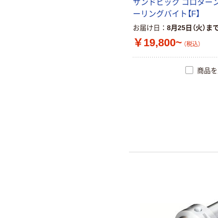
サ
ン
ド
ビ
ッ
ク
コ
ロ
タ
ー
ー
リ
ン
グ
バ
イ
ト
【
F
】
お届け日
8月25日（火）ま
￥19,800~
（税込）
商品を