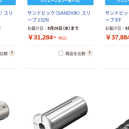
）
バリエーション一覧へ（6）
バリエ
K
）
ス
リ
サ
ン
ド
ビ
ッ
ク
（
S
A
N
D
V
I
K
）
ス
リ
サ
ン
ド
ビ
ッ
ー
ブ
1
3
2
N
ー
ブ
E
F
で
お届け日
8月26日（水）まで
お届け日
8
￥31,284~
￥37,88
（税込）
比較
商品を比較
本気プライス
本気プライス
大塚製薬工場
アスクル はたら
経口補水液 オー
く ふせん
エスワン（OS-1）
50×15mm
￥159~
￥386~
（税込）
（税込）
富士フイルム