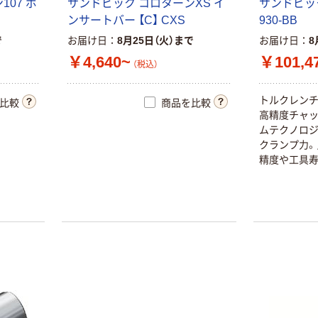
ン
1
0
7
ボ
サ
ン
ド
ビ
ッ
ク
コ
ロ
タ
ー
ン
X
S
イ
サ
ン
ド
ビ
ッ
ン
サ
ー
ト
バ
ー
【
C
】
C
X
S
9
3
0
-
B
B
で
お届け日
8月25日（火）まで
お届け日
8
￥4,640~
￥101,4
（税込）
ト
ル
ク
レ
ン
比較
商品を比較
高
精
度
チ
ャ
ム
テ
ク
ノ
ロ
ク
ラ
ン
プ
力
。
精
度
や
工
具
ク
9
3
0