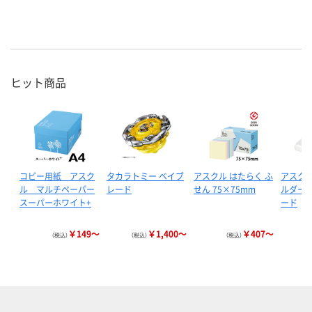
ヒット商品
コピー用紙 アスク
タカラトミー ベイブ
アスクル はたらく ふ
アスクル
ル マルチペーパー
レード
せん 75×75mm
ルダー 
スーパーホワイト+
ード
￥149～
￥1,400～
￥407～
（税込）
（税込）
（税込）