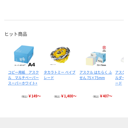
ヒット商品
コピー用紙 アスク
タカラトミー ベイブ
アスクル はたらく ふ
アスクル
ル マルチペーパー
レード
せん 75×75mm
ルダー 
スーパーホワイト+
ード
￥149～
￥1,400～
￥407～
（税込）
（税込）
（税込）