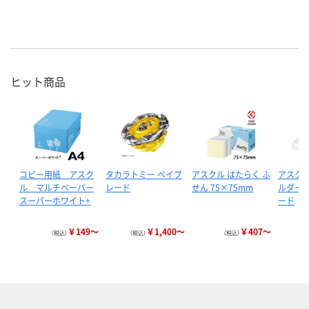
ヒット商品
コピー用紙 アスク
タカラトミー ベイブ
アスクル はたらく ふ
アスクル
ル マルチペーパー
レード
せん 75×75mm
ルダー 
スーパーホワイト+
ード
￥149～
￥1,400～
￥407～
（税込）
（税込）
（税込）