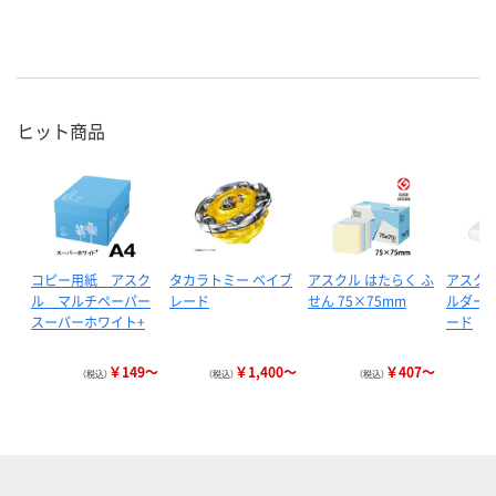
ヒット商品
コピー用紙 アスク
タカラトミー ベイブ
アスクル はたらく ふ
アスクル
ル マルチペーパー
レード
せん 75×75mm
ルダー 
スーパーホワイト+
ード
￥149～
￥1,400～
￥407～
（税込）
（税込）
（税込）