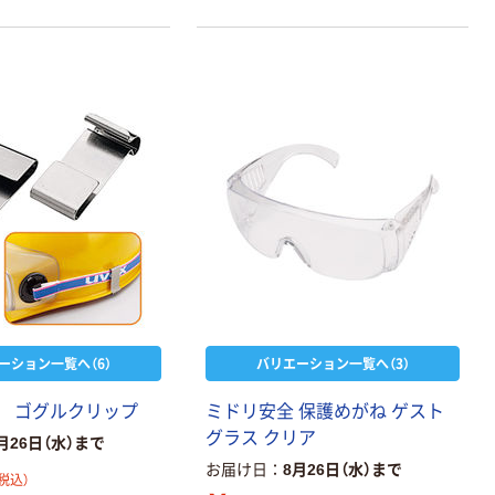
ーション一覧へ（6）
バリエーション一覧へ（3）
ゴ
グ
ル
ク
リ
ッ
プ
ミ
ド
リ
安
全
保
護
め
が
ね
ゲ
ス
ト
グ
ラ
ス
ク
リ
ア
月26日（水）まで
お届け日
8月26日（水）まで
税込）