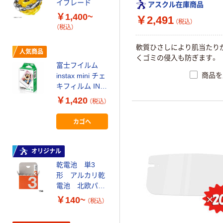
イブレード
アスクル在庫商品
アスクル はたら
￥1,400~
￥2,491
く ふせん
（税込）
（税込）
50×15mm
￥386~
（税込）
軟
質
ひ
さ
し
に
よ
り
肌
当
た
り
人気商品
く
ゴ
ミ
の
侵
入
も
防
ぎ
ま
す
。
富士フイルム
オリジナル
商品を
instax mini チェ
アスクル 「現場
キフィルム INS
のチカラ」 養生
MINI JP1 1パッ
￥1,420
（税込）
テープ
ク（10枚入り）
￥358~
（税込）
カゴへ
富士フイルム
オリジナル
instax mini13
INS MINI 13
乾電池 単3
形 アルカリ乾
￥12,100~
電池 北欧パッ
（税込）
ケージ アスク
￥140~
（税込）
ルオリジナル
本気プライス