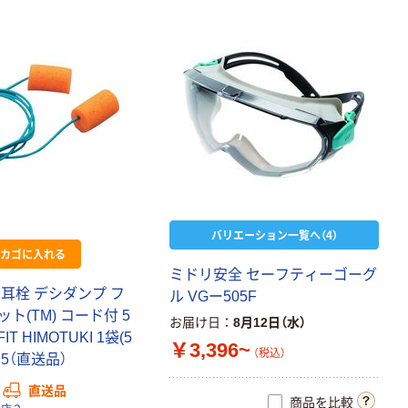
バリエーション一覧へ（4）
カゴに入れる
ミ
ド
リ
安
全
セ
ー
フ
テ
ィ
ー
ゴ
ー
グ
耳
栓
デ
シ
ダ
ン
プ
フ
ル
V
G
ー
5
0
5
F
ッ
ト
(
T
M
)
コ
ー
ド
付
5
お届け日
8月12日（水）
F
I
T
H
I
M
O
T
U
K
I
1
袋
(
5
￥3,396~
（税込）
2
5
（
直
送
品
）
直送品
タカラトミー ベ
商品を比較