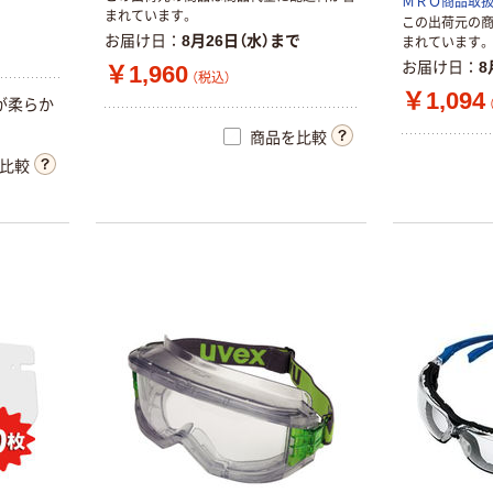
ＭＲＯ商品取
ニチバン セロテ
トイレットペー
まれています。
この出荷元の
ープ 大巻
パー シングル
お届け日
8月26日（水）まで
まれています。
120ｍ 再生紙
お届け日
8
￥1,960
￥124~
（税込）
（税込）
100% 6ロール
￥470~
￥1,094
（税込）
が
柔
ら
か
リサイクル100
芯あり FSC認
本気プライス
商品を比較
証
アスクル トイ
比較
レのおそうじシ
ート 大王製紙
共同企画 トイ
￥330~
（税込）
レクリーナー
トイレシート
オリジナル
本気プライス
アスクル フラッ
トファイル エコ
ノミータイプ
A4タテ(コクヨ
￥115~
（税込）
製造）
本気プライス