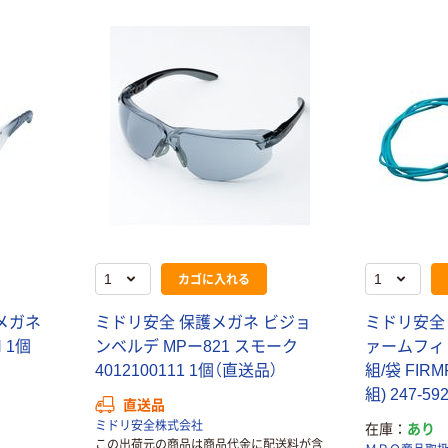
カゴに入れる
メ
ガ
ネ
ミ
ド
リ
安
全
保
護
メ
ガ
ネ
ビ
ジ
ョ
ミ
ド
リ
安
全
H
1
個
ン
ベ
ル
デ
M
P
ー
8
2
1
ス
モ
ー
ク
ァ
ー
ム
フ
ィ
4
0
1
2
1
0
0
1
1
1
1
個
（
直
送
品
）
組
/
袋
F
I
R
M
組
)
2
4
7
-
5
9
直送品
ミドリ安全株式会社
在庫
あり
本気プライス
本気プライス
この出荷元の商品は商品代金に配送料が含