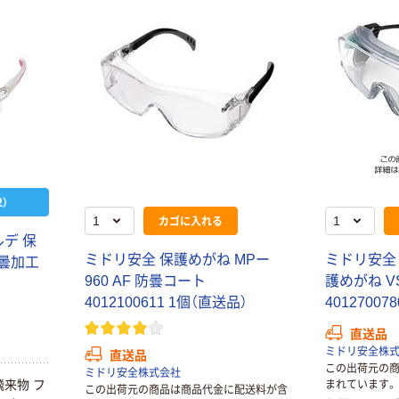
）
カゴに入れる
ル
デ
保
ミ
ド
リ
安
全
保
護
め
が
ね
M
P
ー
ミ
ド
リ
安
全
曇
加
工
9
6
0
A
F
防
曇
コ
ー
ト
護
め
が
ね
V
4
0
1
2
1
0
0
6
1
1
1
個
（
直
送
品
）
4
0
1
2
7
0
0
7
8
直送品
ミドリ安全株
直送品
この出荷元の
ミドリ安全株式会社
飛
来
物
フ
まれています。
この出荷元の商品は商品代金に配送料が含