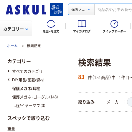
...
保護メ
カテゴリー
履歴・再注文
マイカタログ
クイックオーダー
ホーム
検索結果
検索結果
カテゴリー
すべてのカテゴリ
83
件（151商品）中
1件目
DIY用品/園芸/資材
保護メガネ/耳栓
保護メガネ・ゴーグル（148）
絞り込み
メーカー
耳栓/イヤーマフ（3）
スペックで絞り込む
重量