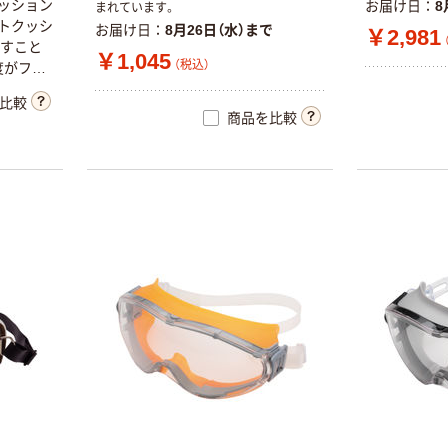
ッ
シ
ョ
ン
お届け日
8
まれています。
ト
ク
ッ
シ
お届け日
8月26日（水）まで
￥2,981
す
こ
と
￥1,045
（税込）
度
が
フ
レ
す
。
比較
商品を比較