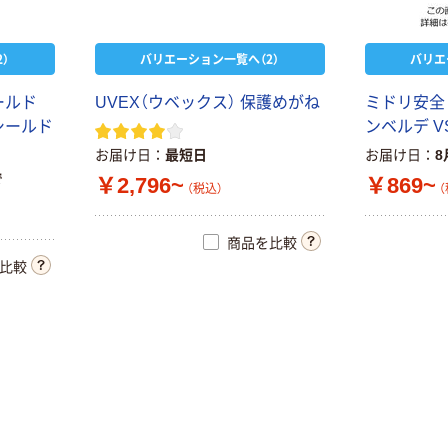
キングジム テプ
ラ TEPRA
PRO【純正】テー
）
バリエーション一覧へ（2）
バリエ
プ 白ラベル
￥914~
（税込）
12mm幅 （黒文
ー
ル
ド
U
V
E
X
（
ウ
ベ
ッ
ク
ス
）
保
護
め
が
ね
ミ
ド
リ
安
全
字）
富士フイルム チ
シ
ー
ル
ド
ン
ベ
ル
デ
V
ェキ専用フィル
お届け日
最短日
お届け日
8
ム INSTAX MINI
で
￥2,796~
￥869~
WW2
（税込）
（
￥1,580~
（税込）
商品を比較
比較