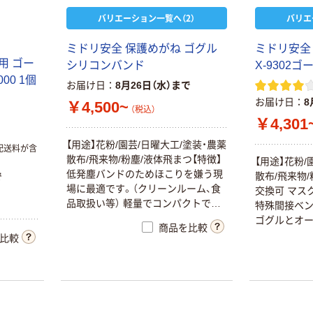
バリエーション一覧へ（2）
バリエ
ミ
ド
リ
安
全
保
護
め
が
ね
ゴ
グ
ル
ミ
ド
リ
安
全
用
ゴ
ー
シ
リ
コ
ン
バ
ン
ド
X
-
9
3
0
2
ゴ
0
0
0
1
個
お届け日
8月26日（水）まで
お届け日
8
￥4,500~
（税込）
￥4,301
【
用
途
】
花
粉
/
園
芸
/
日
曜
大
工
/
塗
装
・
農
薬
配送料が含
散
布
/
飛
来
物
/
粉
塵
/
液
体
飛
ま
つ
【
特
徴
】
【
用
途
】
花
粉
/
低
発
塵
バ
ン
ド
の
た
め
ほ
こ
り
を
嫌
う
現
散
布
/
飛
来
物
/
で
場
に
最
適
で
す
。
（
ク
リ
ー
ン
ル
ー
ム
、
食
交
換
可
マ
ス
品
取
扱
い
等
）
軽
量
で
コ
ン
パ
ク
ト
で
特
殊
間
接
ベ
す
。
レ
ン
ズ
交
換
が
簡
単
で
す
。
レ
ン
ズ
ゴ
グ
ル
と
オ
商品を比較
は
外
側
が
傷
つ
き
に
く
く
薬
品
に
強
い
ハ
合
し
た
画
期
比較
ー
ド
コ
ー
ト
、
内
側
は
曇
り
止
め
コ
ー
ト
着
性
と
め
が
紫
外
線
を
9
9
.
9
％
カ
ッ
ト
す
る
眼
に
優
し
能
タ
イ
プ
で
い
レ
ン
ズ
で
す
。
め
が
ね
・
マ
ス
ク
併
用
可