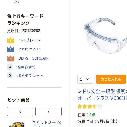
（4）
急上昇キーワード
ランキング
更新日：2026/08/02
ベイブレード
1
instax mini13
2
DDR5 CORSAIR
3
4
熱中症対策
5
塩分タブレット
カゴに入れる
ミ
ド
リ
安
全
一
眼
型
保
護
オ
ー
バ
ー
グ
ラ
ス
V
S
3
0
1
ヒット商品
在庫
3点
お届け日
8月8日（土）
タカラトミー ベ
本気プライス