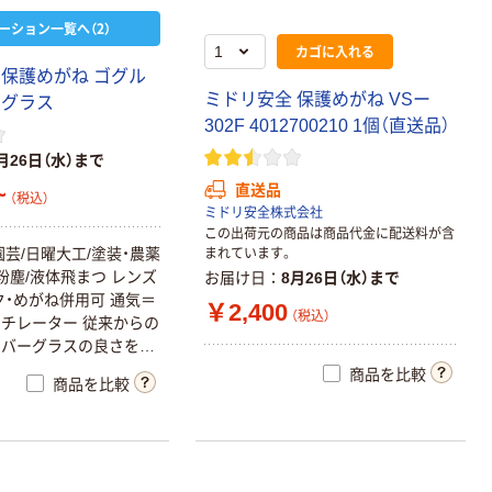
ーション一覧へ（2）
カゴに入れる
保
護
め
が
ね
ゴ
グ
ル
ミ
ド
リ
安
全
保
護
め
が
ね
V
S
ー
ー
グ
ラ
ス
3
0
2
F
4
0
1
2
7
0
0
2
1
0
1
個
（
直
送
品
）
月26日（水）まで
~
直送品
（税込）
ミドリ安全株式会社
この出荷元の商品は商品代金に配送料が含
園
芸
/
日
曜
大
工
/
塗
装
・
農
薬
まれています。
粉
塵
/
液
体
飛
ま
つ
レ
ン
ズ
お届け日
8月26日（水）まで
ク
・
め
が
ね
併
用
可
通
気
＝
￥2,400
（税込）
ン
チ
レ
ー
タ
ー
従
来
か
ら
の
ー
バ
ー
グ
ラ
ス
の
良
さ
を
融
的
製
品
で
す
。
ゴ
グ
ル
の
密
商品を比較
商品を比較
ね
の
掛
け
良
さ
を
併
せ
た
万
す
。