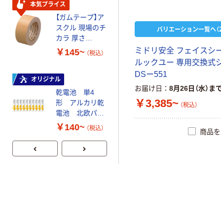
アスクル はたら
本気プライス
く ふせん 付箋
【ガムテープ】ア
75×25mm
スクル 現場のチ
バリエーション一覧へ（2
カラ 厚さ
￥377~
（税込）
0.22mm 布テー
ミ
ド
リ
安
全
フ
ェ
イ
ス
シ
￥145~
（税込）
プ
ル
ッ
ク
ユ
ー
専
用
交
換
式
本気プライス
D
S
ー
5
5
1
大塚製薬工場
オリジナル
お届け日
8月26日（水）ま
経口補水液 オー
乾電池 単4
エスワン（OS-1）
￥3,385~
形 アルカリ乾
（税込）
電池 北欧パッ
￥159~
（税込）
ケージ アスク
￥140~
（税込）
商品を
ルオリジナル