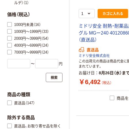
ルデ）（1）
カゴに入れる
価格（税込）
1000円未満（16）
ミ
ド
リ
安
全
耐
熱
・
耐
薬
品
1000円～1999円（33）
グ
ル
M
G
ー
2
4
0
4
0
1
2
0
8
6
2000円～3999円（54）
（
直
送
品
）
4000円～6999円（24）
直送品
7000円～9999円（24）
ミドリ安全株式会社
この出荷元の商品は商品代金に
〜
円
まれています。
お届け日
8月26日（水）ま
検索
￥6,492
（税込）
商品の種類
商品を
直送品（147）
除外する商品
直送品、お取り寄せ品を除く