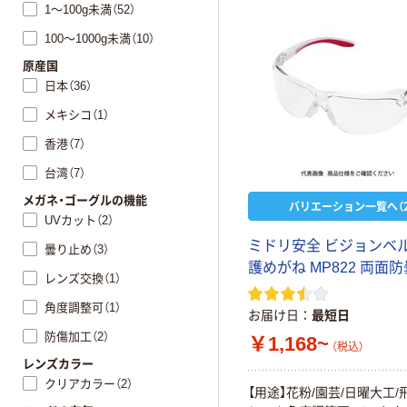
1～100g未満（52）
100～1000g未満（10）
原産国
日本（36）
メキシコ（1）
香港（7）
台湾（7）
メガネ・ゴーグルの機能
バリエーション一覧へ（2
UVカット（2）
ミ
ド
リ
安
全
ビ
ジ
ョ
ン
ベ
曇り止め（3）
護
め
が
ね
M
P
8
2
2
両
面
防
レンズ交換（1）
角度調整可（1）
お届け日
最短日
防傷加工（2）
￥1,168~
（税込）
レンズカラー
クリアカラー（2）
【
用
途
】
花
粉
/
園
芸
/
日
曜
大
工
/