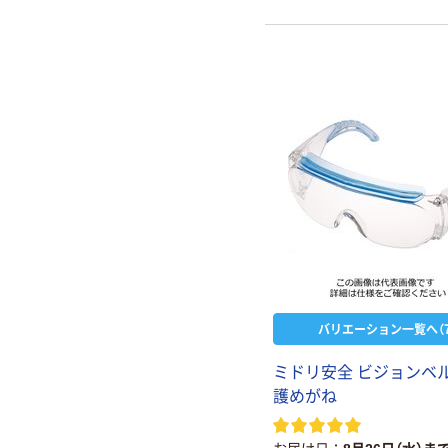
バリエーション一覧へ（7
ミ
ド
リ
安
全
ビ
ジ
ョ
ン
ベ
護
め
が
ね