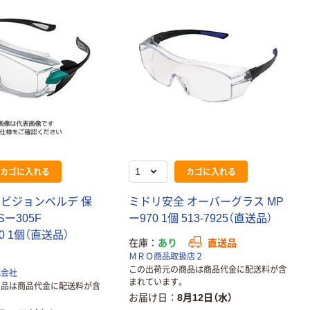
カゴに入れる
カゴに入れる
ビ
ジ
ョ
ン
ベ
ル
デ
保
ミ
ド
リ
安
全
オ
ー
バ
ー
グ
ラ
ス
M
P
S
ー
3
0
5
F
ー
9
7
0
1
個
5
1
3
-
7
9
2
5
（
直
送
品
）
0
1
個
（
直
送
品
）
在庫
あり
直送品
ＭＲＯ商品取扱店２
この出荷元の商品は商品代金に配送料が含
式会社
まれています。
商品は商品代金に配送料が含
お届け日
8月12日（水）