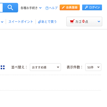
ヘルプ
各種お手続き
0
スイートポイント
あとで買う
カゴ
点
並べ替え：
表示件数：