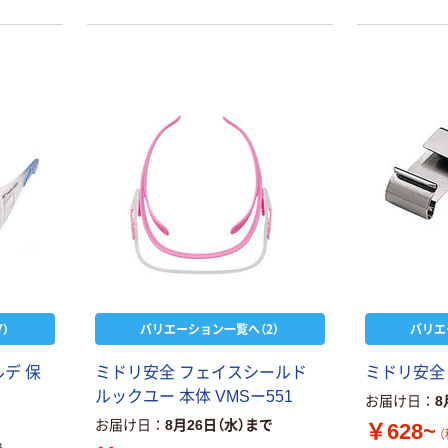
）
バリエーション一覧へ（2）
バリエ
ル
デ
保
ミ
ド
リ
安
全
フ
ェ
イ
ス
シ
ー
ル
ド
ミ
ド
リ
安
全
ル
ッ
ク
ユ
ー
本
体
V
M
S
ー
5
5
1
お届け日
8
お届け日
8月26日（水）まで
￥628~
（