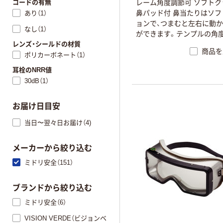
コードの有無
レ
ー
ム
角
度
調
節
可
ソ
フ
ト
ク
鼻
パ
ッ
ド
付
鼻
当
た
り
は
ソ
フ
あり（1）
ョ
ン
で
、
つ
ま
む
と
左
右
に
動
か
なし（1）
が
で
き
ま
す
。
テ
ン
プ
ル
の
角
レンズ・シールドの材質
キ
シ
ブ
ル
に
上
下
に
可
動
し
ま
商品を
ポリカーボネート（1）
耳栓のNRR値
30dB（1）
お届け日目安
当日〜翌々日お届け（4)
メーカーから絞り込む
ミドリ安全（151）
ブランドから絞り込む
ミドリ安全（6）
VISION VERDE（ビジョンベ