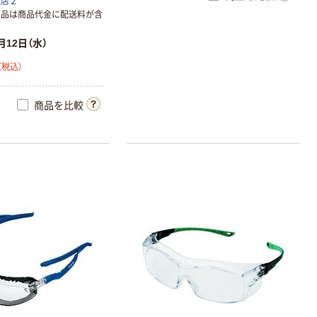
扱店２
イブレード
商品は商品代金に配送料が含
￥1,400~
（税込）
月12日（水）
（税込）
人気商品
富士フイルム
商品を比較
instax mini チェ
キフィルム INS
MINI JP1 1パッ
￥1,420
（税込）
ク（10枚入り）
カゴへ
オリジナル
乾電池 単3
形 アルカリ乾
電池 北欧パッ
ケージ アスク
￥140~
（税込）
ルオリジナル