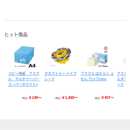
ヒット商品
コピー用紙 アスク
タカラトミー ベイブ
アスクル はたらく ふ
アスクル
ル マルチペーパー
レード
せん 75×75mm
ルダー 
スーパーホワイト+
ード
￥149～
￥1,400～
￥407～
（税込）
（税込）
（税込）