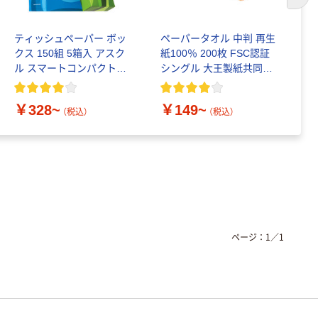
次の
ティッシュペーパー ボッ
ペーパータオル 中判 再生
コ
クス 150組 5箱入 アスク
紙100％ 200枚 FSC認証
パ
ル スマートコンパクト
シングル 大王製紙共同企
ー
ビビッド PEFC認証
画 オリジナル
￥328~
￥149~
￥
（税込）
（税込）
ページ：
1
／
1