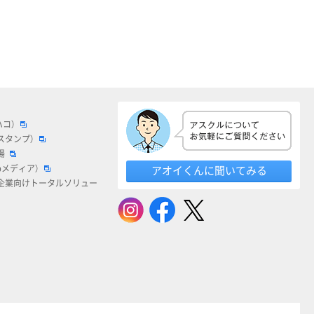
ハコ）
スタンプ）
場
bメディア）
アオイくんに聞いてみる
企業向けトータルソリュー