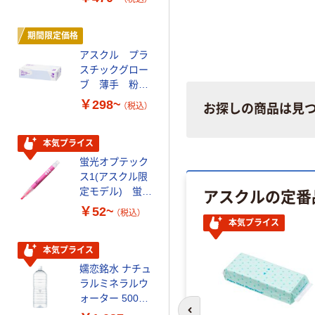
リサイクル100
芯あり FSC認
証
期間限定価格
本気プライス
アスクル プラ
ファーストレイ
スチックグロー
ト ホワイト紙コ
ブ 薄手 粉な
ップ
し（パウダーフ
￥298~
￥374~
（税込）
（税込）
お探しの商品は見
リー）
本気プライス
オリジナル
蛍光オプテック
【アスクル限定】
ス1(アスクル限
ファーストレイ
アスクルの定番
定モデル) 蛍光
ト ニトリルグ
ペン ゼブラ
ローブ ホワイ
￥52~
￥698~
（税込）
（税込）
ト 粉なし（パ
本気プライス
ウダーフリー）
本気プライス
嬬恋銘水 ナチュ
ラルミネラルウ
ォーター 500ml
キャップシール