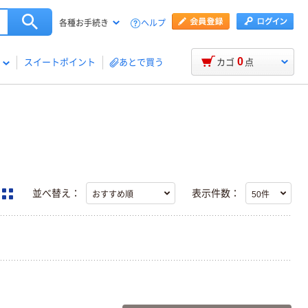
ヘルプ
各種お手続き
0
スイートポイント
あとで買う
カゴ
点
並べ替え：
表示件数：