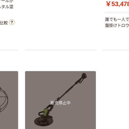
ア
ー
ル
が
￥53,47
ル
タ
ル
混
誰
で
も
一
人
比較
盤
掛
け
ト
ロ
販売停止中