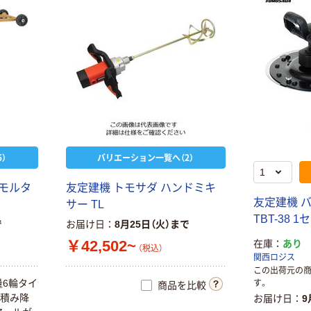
）
バリエーション一覧へ（2）
モ
ル
タ
友
定
建
機
ト
モ
サ
ダ
ハ
ン
ド
ミ
キ
友
定
建
機
サ
ー
T
L
T
B
T
-
3
8
1
セ
で
お届け日
8月25日（火）まで
￥42,502~
在庫
あり
（税込）
関西ロジス
この出荷元の
量
6
輪
タ
イ
す。
商品を比較
積
み
降
お届け日
9