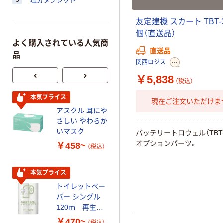
5
塩分タブレット
友
定
建
機
ス
カ
ー
ト
T
B
T
-
個
（
直
送
品
）
よく購入されている人気商
直送品
品
関西ロジス
￥5,838
（税込）
本気プライス
オリジナル
現在ご注文いただけま
アスクル 耳にや
スズラン 酒精綿
さしい やわらか
G バルクタイプ
いマスク
指定医薬部外品
バ
ッ
テ
リ
ー
ト
ロ
ウ
ェ
ル
（
T
B
T
オ
プ
シ
ョ
ン
パ
ー
ツ
。
￥458~
￥140~
（税込）
（税込）
本気プライス
人気商品
トイレットペー
サントリー 天然
パー シングル
水 ミネラルウォ
120ｍ 再生紙
ーター ペットボ
100% 6ロール
トル
￥470~
￥686~
（税込）
（税込）