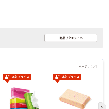
商品リクエストへ
ページ：
1
／
4
本気プライス
本気プライス