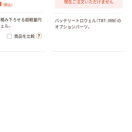
現在ご注文いただけません
8
（税込）
で
積
み
下
ろ
せ
る
超
軽
量
円
バ
ッ
テ
リ
ー
ト
ロ
ウ
ェ
ル
（
T
B
T
-
3
8
B
）
の
ウ
ェ
ル
。
オ
プ
シ
ョ
ン
パ
ー
ツ
。
商品を比較