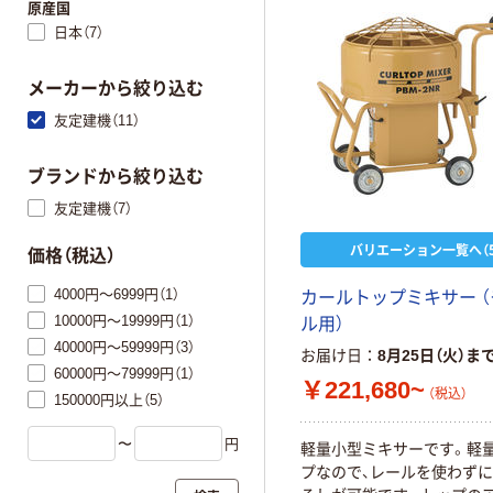
原産国
日本（7）
メーカーから絞り込む
友定建機（11）
ブランドから絞り込む
友定建機（7）
バリエーション一覧へ（5
価格（税込）
4000円～6999円（1）
カ
ー
ル
ト
ッ
プ
ミ
キ
サ
ー
（
10000円～19999円（1）
ル
用
）
40000円～59999円（3）
お届け日
8月25日（火）ま
60000円～79999円（1）
￥221,680~
（税込）
150000円以上（5）
〜
円
軽
量
小
型
ミ
キ
サ
ー
で
す
。
軽
プ
な
の
で
、
レ
ー
ル
を
使
わ
ず
に