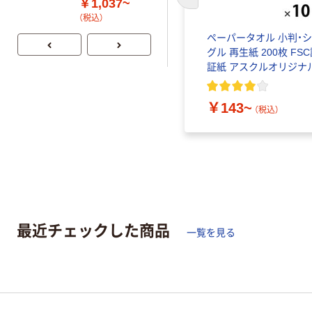
前のスライドへ
￥1,037~
付き／2Lラベル
（税込）
レス 10本
ペーパータオル 小判・
グル 再生紙 200枚 FS
証紙 アスクルオリジナ
￥143~
（税込）
最近チェックした商品
一覧を見る