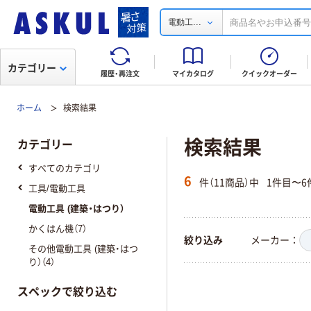
...
電動工
カテゴリー
履歴・再注文
マイカタログ
クイックオーダー
ホーム
検索結果
検索結果
カテゴリー
すべてのカテゴリ
6
件（11商品）中
1件目〜6
工具/電動工具
電動工具 (建築・はつり）
かくはん機（7）
絞り込み
メーカー
その他電動工具 (建築・はつ
り）（4）
スペックで絞り込む