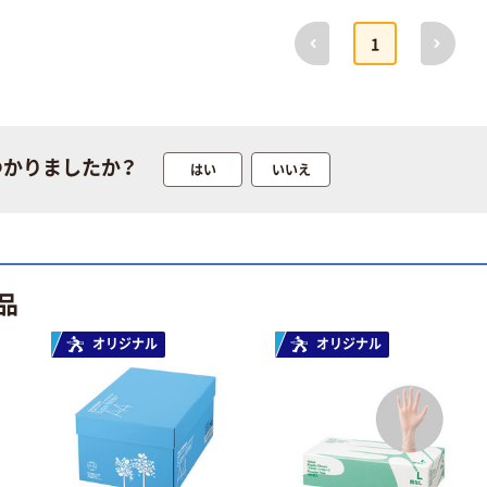
リサイクル100
前へ
次へ
芯あり FSC認
1
証
期間限定価格
アスクル プラ
スチックグロー
ブ 薄手 粉な
し（パウダーフ
￥298~
（税込）
つかりましたか？
はい
いいえ
リー）
本気プライス
蛍光オプテック
ス1(アスクル限
品
定モデル) 蛍光
ペン ゼブラ
￥52~
（税込）
オリジナル
オリジナル
本気プライス
嬬恋銘水 ナチュ
ラルミネラルウ
ォーター 500ml
キャップシール