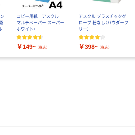
￥1,037~
付き／2Lラベル
（税込）
レス 10本
シン
コピー用紙 アスクル
アスクル プラスチックグ
C認
マルチペーパー スーパー
ローブ 粉なし（パウダーフ
ル
ホワイト+
リー）
￥149~
￥398~
（税込）
（税込）