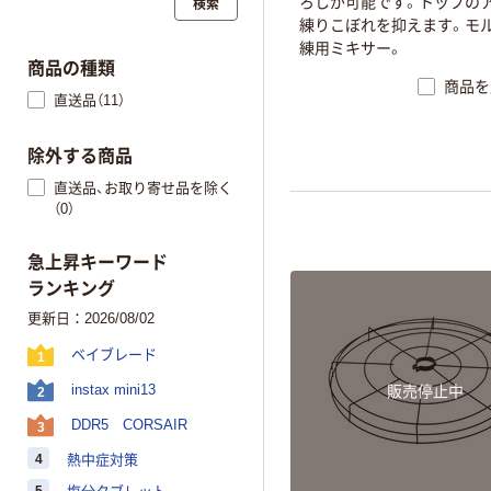
ろ
し
が
可
能
で
す
。
ト
ッ
プ
の
検索
練
り
こ
ぼ
れ
を
抑
え
ま
す
。
モ
練
用
ミ
キ
サ
ー
。
商品の種類
商品を
直送品（11）
除外する商品
直送品、お取り寄せ品を除く
（0）
急上昇キーワード
ランキング
更新日：2026/08/02
ベイブレード
1
instax mini13
販売停止中
2
DDR5 CORSAIR
3
4
熱中症対策