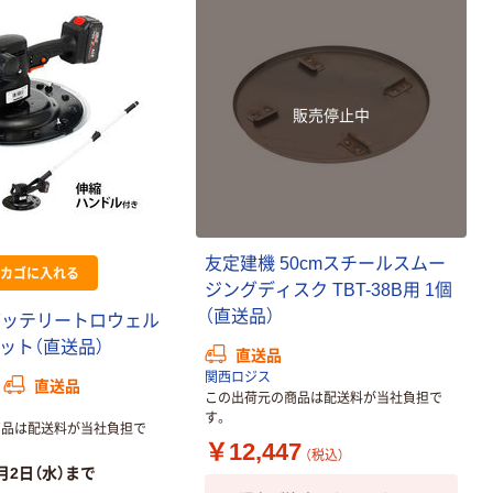
販売停止中
友
定
建
機
5
0
c
m
ス
チ
ー
ル
ス
ム
ー
カゴに入れる
ジ
ン
グ
デ
ィ
ス
ク
T
B
T
-
3
8
B
用
1
個
（
直
送
品
）
バ
ッ
テ
リ
ー
ト
ロ
ウ
ェ
ル
ッ
ト
（
直
送
品
）
直送品
関西ロジス
直送品
この出荷元の商品は配送料が当社負担で
す。
商品は配送料が当社負担で
￥12,447
（税込）
月2日（水）まで