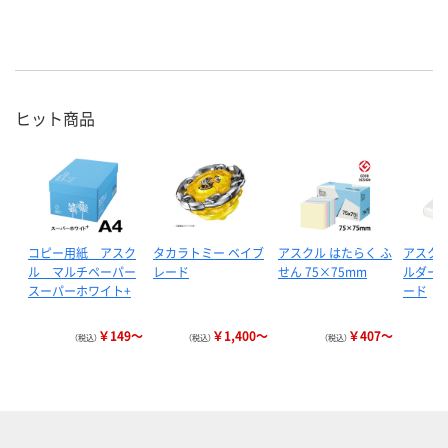
ヒット商品
コピー用紙 アスク
タカラトミー ベイブ
アスクル はたらく ふ
アスクル
ル マルチペーパー
レード
せん 75×75mm
ルダー 
スーパーホワイト+
ード
￥149～
￥1,400～
￥407～
（税込）
（税込）
（税込）