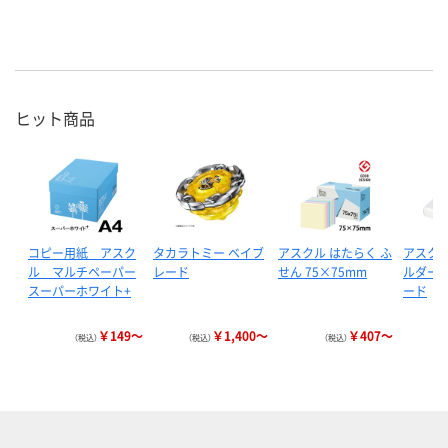
ヒット商品
コピー用紙 アスク
タカラトミー ベイブ
アスクル はたらく ふ
アスクル
ル マルチペーパー
レード
せん 75×75mm
ルダー 
スーパーホワイト+
ード
￥149～
￥1,400～
￥407～
（税込）
（税込）
（税込）