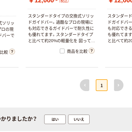
￥12,000~
￥12,00
（税込）
ス
タ
ン
ダ
ー
ド
タ
イ
プ
の
交
換
式
ソ
リ
ッ
ス
タ
ン
ダ
ー
ド
ガ
イ
ド
バ
ー
。
過
酷
な
プ
ロ
の
現
場
に
ド
ガ
イ
ド
バ
式
ソ
リ
ッ
も
対
応
で
き
る
ガ
イ
ド
バ
ー
で
耐
久
性
に
も
対
応
で
き
プ
ロ
の
現
も
優
れ
て
ま
す
。
ス
タ
ン
ダ
ー
ド
タ
イ
プ
も
優
れ
て
ま
ド
バ
ー
で
と
比
べ
て
約
2
0
%
の
軽
量
化
を
図
っ
て
ま
と
比
べ
て
約
2
す
す
商品を比較
比較
前へ
次へ
1
つかりましたか？
はい
いいえ