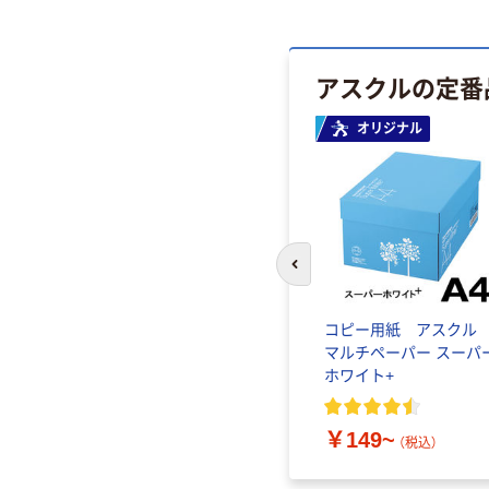
アスクルの定番
オリジナル
前のスライドへ
ファース
コピー用紙 アスク
ルグロ
マルチペーパー スーパ
なし（パ
ホワイト+
￥149~
（税込）