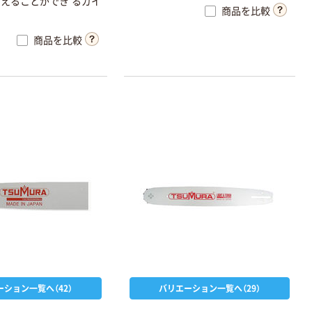
耐
え
る
こ
と
が
で
き
る
ガ
イ
商品を比較
商品を比較
ーション一覧へ（42）
バリエーション一覧へ（29）