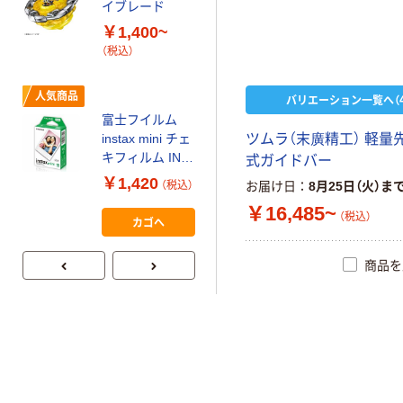
イブレード
オリジナル
￥1,400~
アスクル 「現場
（税込）
のチカラ」 養生
テープ
人気商品
バリエーション一覧へ（4
￥358~
（税込）
富士フイルム
ツ
ム
ラ
（
末
廣
精
工
）
軽
量
instax mini チェ
キフィルム INS
本気プライス
式
ガ
イ
ド
バ
ー
MINI JP1 1パッ
アスクル はたら
￥1,420
お届け日
8月25日（火）ま
（税込）
ク（10枚入り）
く ふせん 付箋
￥16,485~
（税込）
75×25mm
カゴへ
￥377~
（税込）
商品を