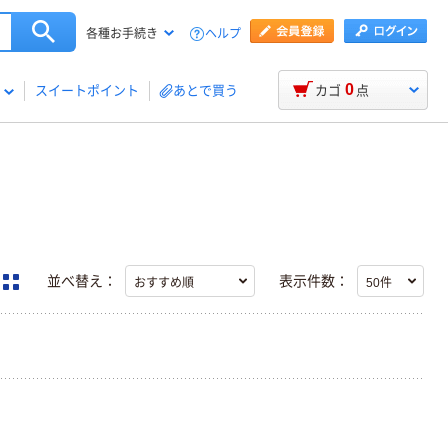
ヘルプ
各種お手続き
0
スイートポイント
あとで買う
カゴ
点
並べ替え：
表示件数：