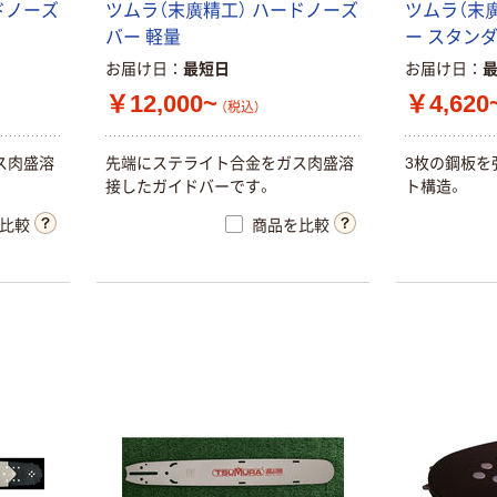
ド
ノ
ー
ズ
ツ
ム
ラ
（
末
廣
精
工
）
ハ
ー
ド
ノ
ー
ズ
ツ
ム
ラ
（
末
本気プライス
本気プライス
バ
ー
軽
量
ー
ス
タ
ン
大塚製薬工場
アスクル はたら
お届け日
最短日
お届け日
経口補水液 オー
く ふせん
エスワン（OS-1）
50×15mm
￥12,000~
￥4,620
（税込）
￥159~
￥386~
（税込）
（税込）
ス
肉
盛
溶
先
端
に
ス
テ
ラ
イ
ト
合
金
を
ガ
ス
肉
盛
溶
3
枚
の
鋼
板
を
富士フイルム
接
し
た
ガ
イ
ド
バ
ー
で
す
。
ト
構
造
。
本気プライス
instax mini13
ニチバン セロテ
比較
商品を比較
INS MINI 13
ープ 大巻
￥12,100~
￥124~
（税込）
（税込）
富士フイルム チ
本気プライス
ェキ専用フィル
アスクル トイ
ム INSTAX MINI
レのおそうじシ
WW2
ート 大王製紙
￥1,580~
共同企画 トイ
（税込）
￥330~
（税込）
レクリーナー
トイレシート
タカラトミー ベ