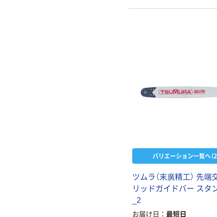
バリエーション一覧へ（2
ツ
ム
ラ
（
末
廣
精
工
）
先
端
リ
ッ
ド
ガ
イ
ド
バ
ー
ス
タ
_
2
お届け日
最短日