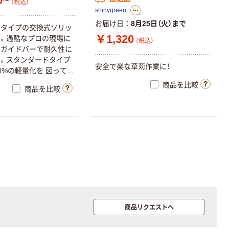
0~
（税込）
shinygreen
お届け日
8月25日（火）まで
ド
タ
イ
プ
の
交
換
式
ソ
リ
ッ
￥1,320
ー
。
過
酷
な
プ
ロ
の
現
場
に
（税込）
る
ガ
イ
ド
バ
ー
で
耐
久
性
に
す
。
ス
タ
ン
ダ
ー
ド
タ
イ
プ
安
全
で
楽
な
草
苅
作
業
に
！
0
%
の
軽
量
化
を
図
っ
て
ま
商品を比較
商品を比較
商品リクエストへ