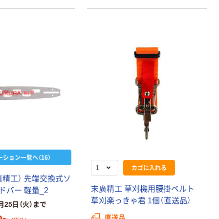
ーション一覧へ（16）
カゴに入れる
廣
精
工
）
先
端
交
換
式
ソ
末
廣
精
工
草
刈
機
用
腰
掛
ベ
ル
ト
ド
バ
ー
軽
量
_
2
草
刈
楽
っ
き
ゃ
君
1
個
（
直
送
品
）
月25日（火）まで
直送品