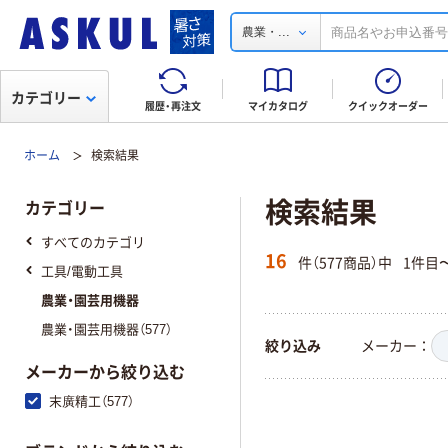
...
農業・
カテゴリー
履歴・再注文
マイカタログ
クイックオーダー
ホーム
検索結果
検索結果
カテゴリー
すべてのカテゴリ
16
件（577商品）中
1件目
工具/電動工具
農業・園芸用機器
農業・園芸用機器（577）
絞り込み
メーカー
メーカーから絞り込む
末廣精工（577）