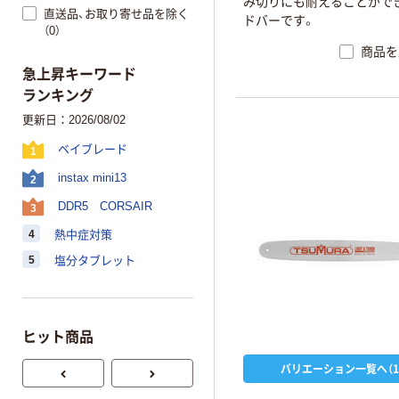
み
切
り
に
も
耐
え
る
こ
と
が
で
直送品、お取り寄せ品を除く
ド
バ
ー
で
す
。
（0）
商品を
急上昇キーワード
ランキング
更新日：2026/08/02
ベイブレード
1
instax mini13
2
DDR5 CORSAIR
3
4
熱中症対策
5
塩分タブレット
ヒット商品
バリエーション一覧へ（1