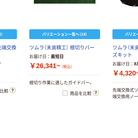
オリジナル
本気プライス
イブレード
アスクル フラッ
￥1,400~
トファイル エコ
（税込）
ノミータイプ
A4タテ(コクヨ
￥115~
（税込）
人気商品
）
バリエーション一覧へ（14）
バリエ
製造）
富士フイルム
先
端
交
換
ツ
ム
ラ
（
末
廣
精
工
）
根
切
り
バ
ー
ツ
ム
ラ
（
末
instax mini チェ
本気プライス
キフィルム INS
ズ
キ
ッ
ト
トイレットペー
お届け日
最短日
MINI JP1 1パッ
パー シングル
￥1,420
で
お届け日
8
（税込）
￥26,341~
ク（10枚入り）
（税込）
120ｍ 再生紙
￥4,320
100% 6ロール
カゴへ
￥470~
（税込）
リサイクル100
根
切
り
作
業
に
適
し
た
ガ
イ
ド
バ
ー
。
芯あり FSC認
先
端
交
換
式
比較
商品を比較
証
端
交
換
用
ノ