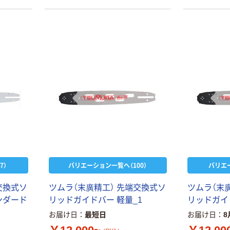
7）
バリエーション一覧へ（100）
バリエ
交
換
式
ソ
ツ
ム
ラ
（
末
廣
精
工
）
先
端
交
換
式
ソ
ツ
ム
ラ
（
末
ン
ダ
ー
ド
リ
ッ
ド
ガ
イ
ド
バ
ー
軽
量
_
1
リ
ッ
ド
ガ
イ
お届け日
最短日
お届け日
8