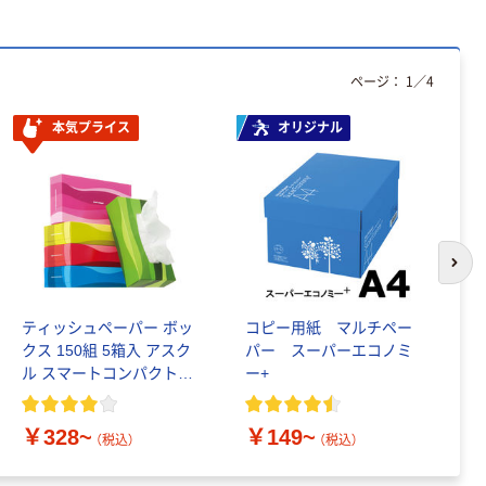
ページ：
1
／
4
本気プライス
オリジナル
次の
ティッシュペーパー ボッ
コピー用紙 マルチペー
ペ
クス 150組 5箱入 アスク
パー スーパーエコノミ
紙
ル スマートコンパクト
ー+
シ
ビビッド PEFC認証
画
￥328~
￥149~
￥
（税込）
（税込）