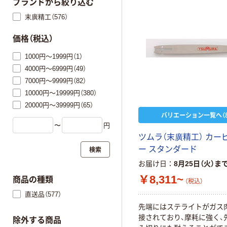
ブランドから絞り込む
末廣精工（576）
価格（税込）
1000円～1999円（1）
4000円～6999円（49）
7000円～9999円（82）
10000円～19999円（380）
20000円～39999円（65）
バリエーション一覧へ（8
〜
円
ツ
ム
ラ
（
末
廣
精
工
）
カ
ー
検索
ー
ス
タ
ン
ダ
ー
ド
お届け日
8月25日（火）ま
￥8,311~
商品の種類
（税込）
直送品（577）
先
端
に
は
ス
テ
ラ
イ
ト
が
ガ
ス
接
さ
れ
て
お
り
、
摩
耗
に
強
く
、
除外する商品