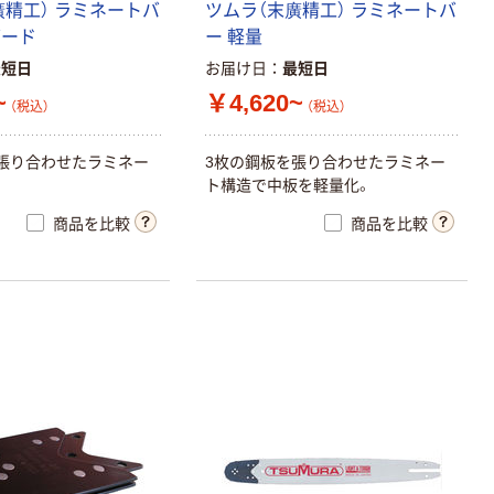
廣
精
工
）
ラ
ミ
ネ
ー
ト
バ
ツ
ム
ラ
（
末
廣
精
工
）
ラ
ミ
ネ
ー
ト
バ
ダ
ー
ド
ー
軽
量
最短日
お届け日
最短日
~
￥4,620~
（税込）
（税込）
張
り
合
わ
せ
た
ラ
ミ
ネ
ー
3
枚
の
鋼
板
を
張
り
合
わ
せ
た
ラ
ミ
ネ
ー
ト
構
造
で
中
板
を
軽
量
化
。
商品を比較
商品を比較