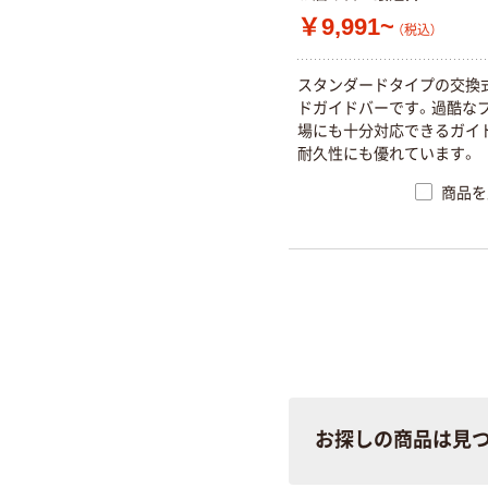
￥9,991~
（税込）
ス
タ
ン
ダ
ー
ド
タ
イ
プ
の
交
換
ド
ガ
イ
ド
バ
ー
で
す
。
過
酷
な
場
に
も
十
分
対
応
で
き
る
ガ
イ
耐
久
性
に
も
優
れ
て
い
ま
す
。
商品を
お探しの商品は見