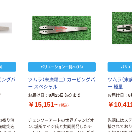
）
バリエーション一覧へ（16）
バリエ
ビ
ン
グ
バ
ツ
ム
ラ
（
末
廣
精
工
）
カ
ー
ビ
ン
グ
バ
ツ
ム
ラ
（
末
ー
ス
ペ
シ
ャ
ル
ー
軽
量
で
お届け日
8月25日（火）まで
お届け日
8
￥15,151~
￥10,41
（税込）
肉
盛
り
溶
チ
ェ
ン
ソ
ー
ア
ー
ト
の
世
界
チ
ャ
ン
ピ
オ
先
端
に
は
ス
先
端
突
込
ン
、
城
所
ケ
イ
ジ
氏
と
共
同
開
発
し
た
チ
接
さ
れ
て
お