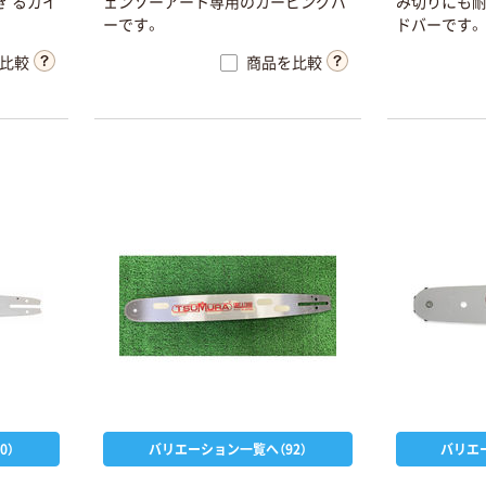
き
る
ガ
イ
ェ
ン
ソ
ー
ア
ー
ト
専
用
の
カ
ー
ビ
ン
グ
バ
み
切
り
に
も
ー
で
す
。
ド
バ
ー
で
す
。
比較
商品を比較
0）
バリエーション一覧へ（92）
バリエ