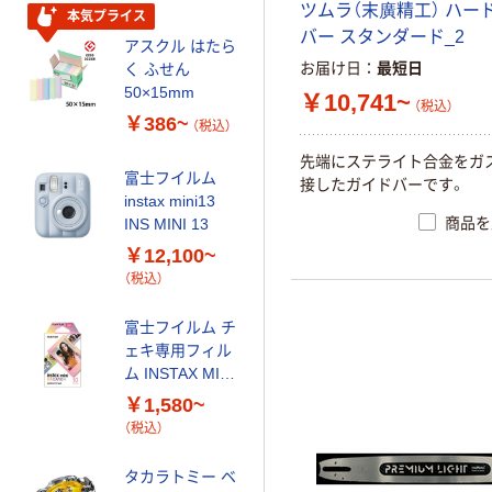
ツ
ム
ラ
（
末
廣
精
工
）
ハ
ー
本気プライス
オリジナル
バ
ー
ス
タ
ン
ダ
ー
ド
_
2
アスクル はたら
乾電池 単3
お届け日
最短日
く ふせん
形 アルカリ乾
50×15mm
電池 北欧パッ
￥10,741~
（税込）
ケージ アスク
￥386~
￥140~
（税込）
（税込）
ルオリジナル
先
端
に
ス
テ
ラ
イ
ト
合
金
を
ガ
富士フイルム
接
し
た
ガ
イ
ド
バ
ー
で
す
。
本気プライス
instax mini13
【ガムテープ】ア
商品を
INS MINI 13
スクル 現場のチ
￥12,100~
カラ 厚さ
（税込）
0.22mm 布テー
￥145~
（税込）
プ
富士フイルム チ
ェキ専用フィル
オリジナル
ム INSTAX MINI
乾電池 単4
WW2
形 アルカリ乾
￥1,580~
電池 北欧パッ
（税込）
ケージ アスク
￥140~
（税込）
ルオリジナル
タカラトミー ベ