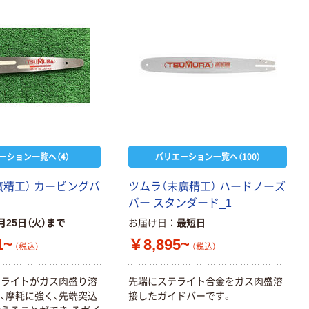
ーション一覧へ（4）
バリエーション一覧へ（100）
廣
精
工
）
カ
ー
ビ
ン
グ
バ
ツ
ム
ラ
（
末
廣
精
工
）
ハ
ー
ド
ノ
ー
ズ
バ
ー
ス
タ
ン
ダ
ー
ド
_
1
月25日（火）まで
お届け日
最短日
1~
￥8,895~
（税込）
（税込）
テ
ラ
イ
ト
が
ガ
ス
肉
盛
り
溶
先
端
に
ス
テ
ラ
イ
ト
合
金
を
ガ
ス
肉
盛
溶
り
、
摩
耗
に
強
く
、
先
端
突
込
接
し
た
ガ
イ
ド
バ
ー
で
す
。