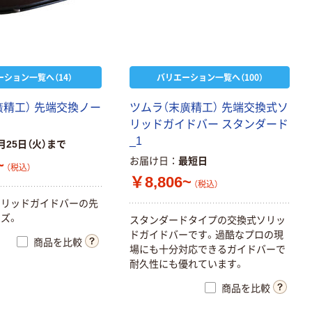
ーション一覧へ（14）
バリエーション一覧へ（100）
廣
精
工
）
先
端
交
換
ノ
ー
ツ
ム
ラ
（
末
廣
精
工
）
先
端
交
換
式
ソ
リ
ッ
ド
ガ
イ
ド
バ
ー
ス
タ
ン
ダ
ー
ド
_
1
月25日（火）まで
お届け日
最短日
~
（税込）
￥8,806~
（税込）
ソ
リ
ッ
ド
ガ
イ
ド
バ
ー
の
先
ー
ズ
。
ス
タ
ン
ダ
ー
ド
タ
イ
プ
の
交
換
式
ソ
リ
ッ
ド
ガ
イ
ド
バ
ー
で
す
。
過
酷
な
プ
ロ
の
現
商品を比較
場
に
も
十
分
対
応
で
き
る
ガ
イ
ド
バ
ー
で
耐
久
性
に
も
優
れ
て
い
ま
す
。
商品を比較