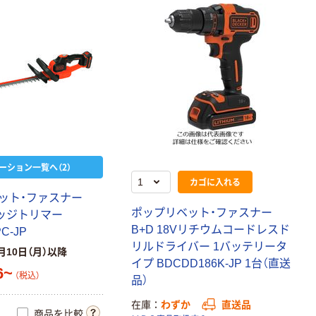
ーション一覧へ（2）
カゴに入れる
ッ
ト
・
フ
ァ
ス
ナ
ー
ポ
ッ
プ
リ
ベ
ッ
ト
・
フ
ァ
ス
ナ
ー
ッ
ジ
ト
リ
マ
ー
B
+
D
1
8
V
リ
チ
ウ
ム
コ
ー
ド
レ
ス
ド
P
C
-
J
P
リ
ル
ド
ラ
イ
バ
ー
1
バ
ッ
テ
リ
ー
タ
月10日（月）以降
イ
プ
B
D
C
D
D
1
8
6
K
-
J
P
1
台
（
直
送
6~
（税込）
品
）
在庫
わずか
直送品
商品を比較