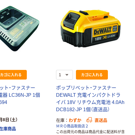
カゴに入れる
カゴに入れる
ッ
ト
・
フ
ァ
ス
ナ
ー
ポ
ッ
プ
リ
ベ
ッ
ト
・
フ
ァ
ス
ナ
ー
電
器
L
C
3
6
N
-
J
P
1
個
D
E
W
A
L
T
充
電
イ
ン
パ
ク
ト
ド
ラ
6
9
4
イ
バ
1
8
V
リ
チ
ウ
ム
充
電
池
4
.
0
A
h
D
C
B
1
8
2
-
J
P
1
個
（
直
送
品
）
月8日（土）
在庫
わずか
直送品
ＭＲＯ商品取扱店２
在庫商品
この出荷元の商品は商品代金に配送料が含