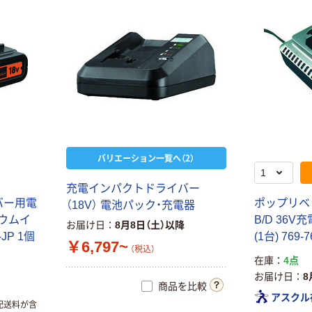
バリエーション一覧へ（2）
充
電
イ
ン
パ
ク
ト
ド
ラ
イ
バ
ー
バ
ー
用
電
ポ
ッ
プ
リ
ベ
（
1
8
V
）
電
池
パ
ッ
ク
・
充
電
器
ウ
ム
イ
B
/
D
3
6
V
充
お届け日
8月8日（土）以降
-
J
P
1
個
(
1
台
)
7
6
9
-
7
￥6,797~
（税込）
在庫
4点
お届け日
8
商品を比較
アスクル
配送料が含