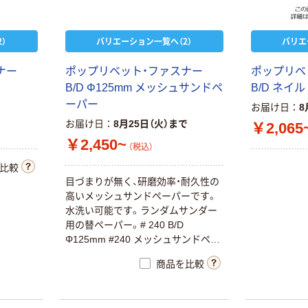
）
バリエーション一覧へ（2）
バリエ
ナ
ー
ポ
ッ
プ
リ
ベ
ッ
ト
・
フ
ァ
ス
ナ
ー
ポ
ッ
プ
リ
ベ
B
/
D
Φ
1
2
5
m
m
メ
ッ
シ
ュ
サ
ン
ド
ペ
B
/
D
ネ
イ
ル
ー
パ
ー
お届け日
8
お届け日
8月25日（火）まで
￥2,065
￥2,450~
（税込）
比較
目
づ
ま
り
が
無
く
、
研
磨
効
率
・
耐
久
性
の
高
い
メ
ッ
シ
ュ
サ
ン
ド
ペ
ー
パ
ー
で
す
。
水
洗
い
可
能
で
す
。
ラ
ン
ダ
ム
サ
ン
ダ
ー
用
の
替
ペ
ー
パ
ー
。
#
2
4
0
B
/
D
Φ
1
2
5
m
m
#
2
4
0
メ
ッ
シ
ュ
サ
ン
ド
ペ
ー
パ
ー
3
枚
入
り
カ
ー
バ
イ
ト
商品を比較