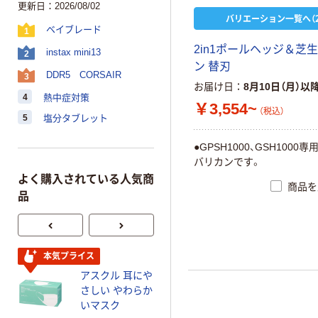
更新日：2026/08/02
バリエーション一覧へ（2
ベイブレード
1
2
i
n
1
ポ
ー
ル
ヘ
ッ
ジ
＆
芝
生
instax mini13
2
ン
替
刃
DDR5 CORSAIR
3
お届け日
8月10日（月）以
4
熱中症対策
￥3,554~
（税込）
5
塩分タブレット
●
G
P
S
H
1
0
0
0
、
G
S
H
1
0
0
0
専
バ
リ
カ
ン
で
す
。
よく購入されている人気商
商品を
品
本気プライス
オリジナル
アスクル 耳にや
スズラン 酒精綿
さしい やわらか
G バルクタイプ
いマスク
指定医薬部外品