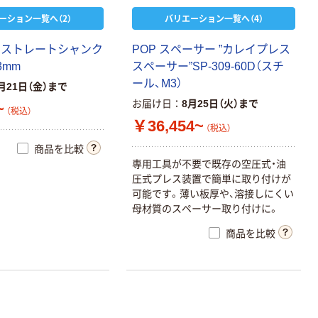
ーション一覧へ（2）
バリエーション一覧へ（4）
ス
ト
レ
ー
ト
シ
ャ
ン
ク
P
O
P
ス
ペ
ー
サ
ー
”
カ
レ
イ
プ
レ
ス
3
m
m
ス
ペ
ー
サ
ー
”
S
P
-
3
0
9
-
6
0
D
（
ス
チ
ー
ル
、
M
3
）
月21日（金）まで
お届け日
8月25日（火）まで
~
（税込）
￥36,454~
（税込）
商品を比較
専
用
工
具
が
不
要
で
既
存
の
空
圧
式
・
油
圧
式
プ
レ
ス
装
置
で
簡
単
に
取
り
付
け
が
可
能
で
す
。
薄
い
板
厚
や
、
溶
接
し
に
く
い
母
材
質
の
ス
ペ
ー
サ
ー
取
り
付
け
に
。
商品を比較