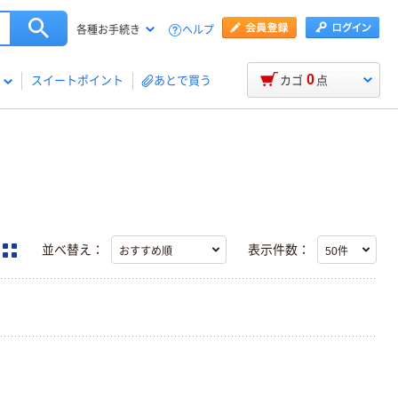
ヘルプ
各種お手続き
0
スイートポイント
あとで買う
カゴ
点
並べ替え：
表示件数：