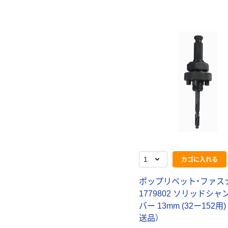
カゴに入れる
ポ
ッ
プ
リ
ベ
ッ
ト
・
フ
ァ
ス
1
7
7
9
8
0
2
ソ
リ
ッ
ド
シ
ャ
バ
ー
1
3
m
m
(
3
2
ー
1
5
2
用
)
送
品
）