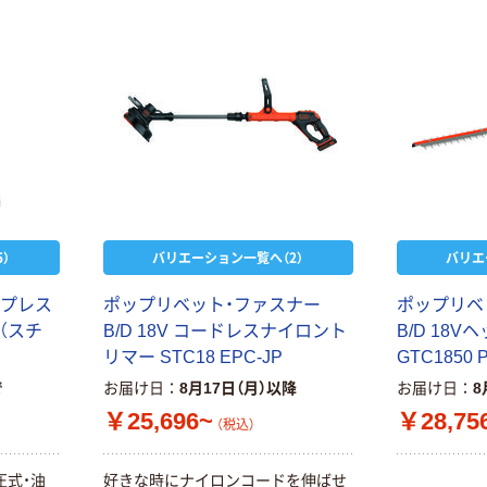
￥458~
（税込）
本気プライス
トイレットペー
パー シングル
120ｍ 再生紙
100% 6ロール
￥470~
（税込）
リサイクル100
芯あり FSC認
証
期間限定価格
）
バリエーション一覧へ（2）
バリエ
アスクル プラ
スチックグロー
プ
レ
ス
ポ
ッ
プ
リ
ベ
ッ
ト
・
フ
ァ
ス
ナ
ー
ポ
ッ
プ
リ
ベ
ブ 薄手 粉な
（
ス
チ
B
/
D
1
8
V
コ
ー
ド
レ
ス
ナ
イ
ロ
ン
ト
B
/
D
1
8
V
ヘ
し（パウダーフ
￥298~
（税込）
リ
マ
ー
S
T
C
1
8
E
P
C
-
J
P
G
T
C
1
8
5
0
リー）
で
お届け日
8月17日（月）以降
お届け日
8
本気プライス
￥25,696~
￥28,75
（税込）
蛍光オプテック
ス1(アスクル限
定モデル) 蛍光
圧
式
・
油
好
き
な
時
に
ナ
イ
ロ
ン
コ
ー
ド
を
伸
ば
せ