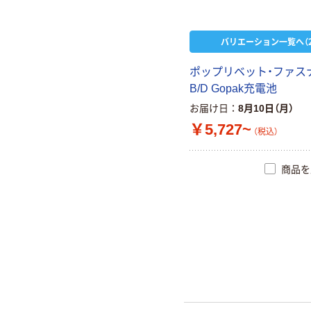
バリエーション一覧へ（2
ポ
ッ
プ
リ
ベ
ッ
ト
・
フ
ァ
ス
B
/
D
G
o
p
a
k
充
電
池
お届け日
8月10日（月）
￥5,727~
（税込）
商品を