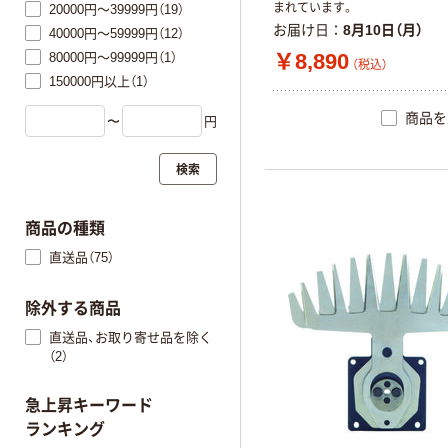
まれています。
20000円～39999円（19）
お届け日
8月10日（月）
40000円～59999円（12）
￥8,890
80000円～99999円（1）
（税込）
150000円以上（1）
商品を
〜
円
検索
商品の種類
直送品（75）
除外する商品
直送品、お取り寄せ品を除く
（2）
急上昇キーワード
ランキング