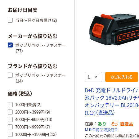
お届け日目安
当日〜翌々日お届け（2)
メーカーから絞り込む
ポップリベット・ファスナー
（77）
ブランドから絞り込む
ポップリベット・ファスナー
カゴに入れる
（14）
B
+
D
充
電
ド
リ
ル
ド
ラ
イ
価格（税込）
池
パ
ッ
ク
1
8
V
2
.
0
A
h
リ
チ
1000円未満（2）
オ
ン
バ
ッ
テ
リ
ー
B
L
2
0
1
8
2000円～3999円（9）
(
1
台
)
（
直
送
品
）
4000円～6999円（13）
在庫
あり
直送品
7000円～9999円（7）
ＭＲＯ商品取扱店２
10000円～19999円（13）
この出荷元の商品は商品代金に