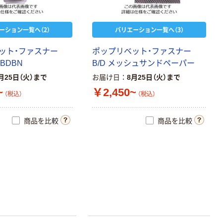
ーション一覧へ（2）
バリエーション一覧へ（3）
ッ
ト
・
フ
ァ
ス
ナ
ー
ポ
ッ
プ
リ
ベ
ッ
ト
・
フ
ァ
ス
ナ
ー
B
D
B
N
B
/
D
メ
ッ
シ
ュ
サ
ン
ド
ペ
ー
パ
ー
月25日（火）まで
お届け日
8月25日（火）まで
~
￥2,450~
（税込）
（税込）
商品を比較
商品を比較