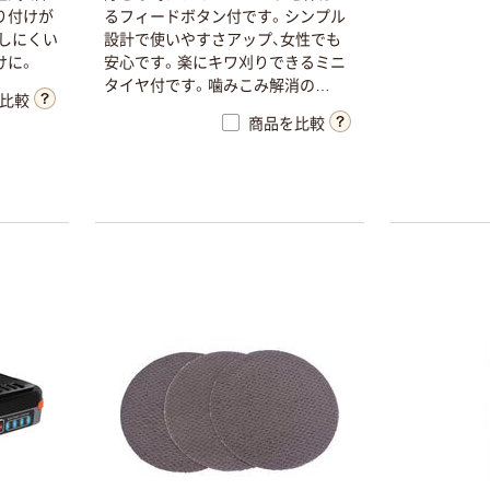
ペン ゼブラ
り
付
け
が
る
フ
ィ
ー
ド
ボ
タ
ン
付
で
す
。
シ
ン
プ
ル
￥52~
（税込）
し
に
く
い
設
計
で
使
い
や
す
さ
ア
ッ
プ
、
女
性
で
も
け
に
。
安
心
で
す
。
楽
に
キ
ワ
刈
り
で
き
る
ミ
ニ
本気プライス
タ
イ
ヤ
付
で
す
。
噛
み
こ
み
解
消
の
比較
P
o
w
e
r
c
u
t
ボ
タ
ン
搭
載
で
す
。
芝
・
草
の
嬬恋銘水 ナチュ
商品を比較
安
全
な
刈
払
い
に
。
2
段
階
ス
ピ
ー
ド
コ
ン
ラルミネラルウ
ト
ロ
ー
ル
付
充
電
池
、
ナ
イ
ロ
ン
ス
プ
ー
ォーター 500ml
ル
2
個
、
シ
ョ
ル
ダ
ー
ス
ト
ラ
ッ
プ
、
ゴ
ー
キャップシール
￥1,037~
グ
ル
、
収
納
バ
ッ
グ
付き／2Lラベル
（税込）
レス 10本