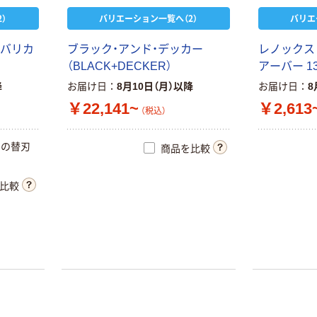
）
バリエーション一覧へ（2）
バリエ
バ
リ
カ
ブ
ラ
ッ
ク
・
ア
ン
ド
・
デ
ッ
カ
ー
レ
ノ
ッ
ク
ス
（
B
L
A
C
K
+
D
E
C
K
E
R
）
ア
ー
バ
ー
1
降
お届け日
8月10日（月）以降
お届け日
8
￥22,141~
￥2,613
（税込）
用
の
替
刃
商品を比較
比較
本気プライス
アスクル 耳にや
さしい やわらか
いマスク