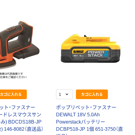
カゴに入れる
カゴに入れる
ッ
ト
・
フ
ァ
ス
ナ
ー
ポ
ッ
プ
リ
ベ
ッ
ト
・
フ
ァ
ス
ナ
ー
ー
ド
レ
ス
マ
ウ
ス
サ
ン
D
E
W
A
L
T
1
8
V
5
.
0
A
h
の
み
)
B
D
C
D
S
1
8
B
-
J
P
P
o
w
e
r
s
t
a
c
k
バ
ッ
テ
リ
ー
台
)
1
4
6
-
8
0
8
2
（
直
送
品
）
D
C
B
P
5
1
8
-
J
P
1
個
6
5
1
-
3
7
5
0
（
直