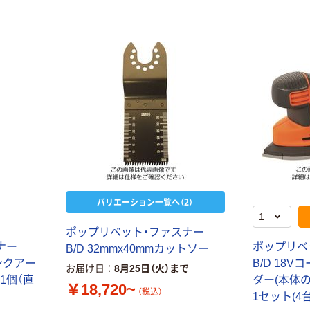
バリエーション一覧へ（2）
ポ
ッ
プ
リ
ベ
ッ
ト
・
フ
ァ
ス
ナ
ー
ナ
ー
ポ
ッ
プ
リ
ベ
B
/
D
3
2
m
m
x
4
0
m
m
カ
ッ
ト
ソ
ー
ン
ク
ア
ー
B
/
D
1
8
V
コ
お届け日
8月25日（火）まで
1
個
（
直
ダ
ー
(
本
体
￥18,720~
（税込）
1
セ
ッ
ト
(
4