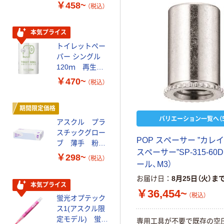
￥458~
￥140~
（税込）
（税込）
本気プライス
人気商品
トイレットペー
サントリー 天然
パー シングル
水 ミネラルウォ
120ｍ 再生紙
ーター ペットボ
100% 6ロール
トル
￥470~
￥686~
（税込）
（税込）
リサイクル100
芯あり FSC認
証
期間限定価格
本気プライス
バリエーション一覧へ（5
アスクル プラ
ファーストレイ
スチックグロー
ト ホワイト紙コ
P
O
P
ス
ペ
ー
サ
ー
”
カ
レ
イ
ブ 薄手 粉な
ップ
ス
ペ
ー
サ
ー
”
S
P
-
3
1
5
-
6
0
D
し（パウダーフ
￥298~
￥374~
（税込）
（税込）
ー
ル
、
M
3
）
リー）
お届け日
8月25日（火）ま
本気プライス
オリジナル
￥36,454~
（税込）
蛍光オプテック
【アスクル限定】
ス1(アスクル限
ファーストレイ
定モデル) 蛍光
ト ニトリルグ
専
用
工
具
が
不
要
で
既
存
の
空