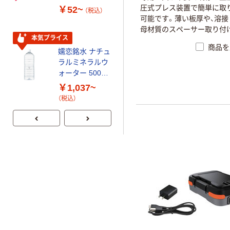
ペン ゼブラ
ローブ ホワイ
圧
式
プ
レ
ス
装
置
で
簡
単
に
取
￥52~
￥698~
（税込）
（税込）
ト 粉なし（パ
可
能
で
す
。
薄
い
板
厚
や
、
溶
接
ウダーフリー）
母
材
質
の
ス
ペ
ー
サ
ー
取
り
付
本気プライス
商品を
嬬恋銘水 ナチュ
ラルミネラルウ
ォーター 500ml
キャップシール
￥1,037~
付き／2Lラベル
（税込）
レス 10本