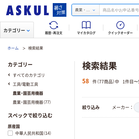
...
農業・
カテゴリー
履歴・再注文
マイカタログ
クイックオーダー
ホーム
検索結果
検索結果
カテゴリー
すべてのカテゴリ
58
件（77商品）中
1件目〜
工具/電動工具
農業・園芸用機器
農業・園芸用機器（77）
絞り込み
メーカー
スペックで絞り込む
原産国
中華人民共和国（14）