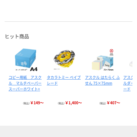
ヒット商品
コピー用紙 アスク
タカラトミー ベイブ
アスクル はたらく ふ
アスクル
ル マルチペーパー
レード
せん 75×75mm
ルダー 
スーパーホワイト+
ード
￥149～
￥1,400～
￥407～
（税込）
（税込）
（税込）