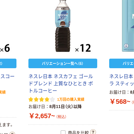
）
バリエーション一覧へ（6）
バリエ
イスコー
ネスレ日本 ネスカフェ ゴール
ネスレ日本
ドブレンド 上質なひととき ボ
ラ スティ
トルコーヒー
お届け日
8
実績
1万回の購入実績
￥568~
（
お届け日
8月11日（火）以降
￥2,657~
（税込）
えます。
商品を比較