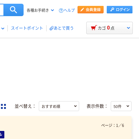
ヘルプ
各種お手続き
0
スイートポイント
あとで買う
カゴ
点
並べ替え：
表示件数：
ページ：
1
／
6
ル