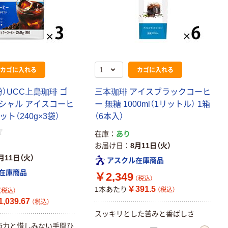
カゴに入れる
カゴに入れる
）UCC上島珈琲 ゴ
三本珈琲 アイスブラックコーヒ
シャル アイスコーヒ
ー 無糖 1000ml（1リットル） 1箱
セット（240g×3袋）
（6本入）
在庫
あり
お届け日
8月11日（火）
月11日（火）
アスクル在庫商品
在庫商品
￥2,349
（税込）
￥391.5
1本あたり
（税込）
（税込）
,039.67
（税込）
スッキリとした苦みと香ばしさ
技術力と惜しみない手間ひ