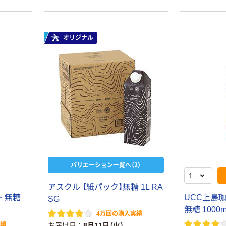
オリジナル
バリエーション一覧へ（2）
アスクル 【紙パック】無糖 1L RA
 無糖
UCC上島
SG
無糖 1000m
4万回の購入実績
実績
お届け日
8月11日（火）