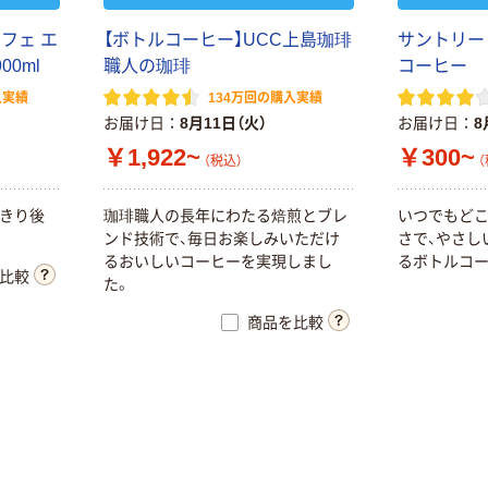
フェ エ
【ボトルコーヒー】UCC上島珈琲
サントリー
0ml
職人の珈琲
コーヒー
入実績
134万回の購入実績
お届け日
8月11日（火）
お届け日
8
￥1,922~
￥300~
（税込）
（
っきり後
珈琲職人の長年にわたる焙煎とブレ
いつでもど
ンド技術で、毎日お楽しみいただけ
さで、やさし
るおいしいコーヒーを実現しまし
るボトルコ
比較
た。
商品を比較