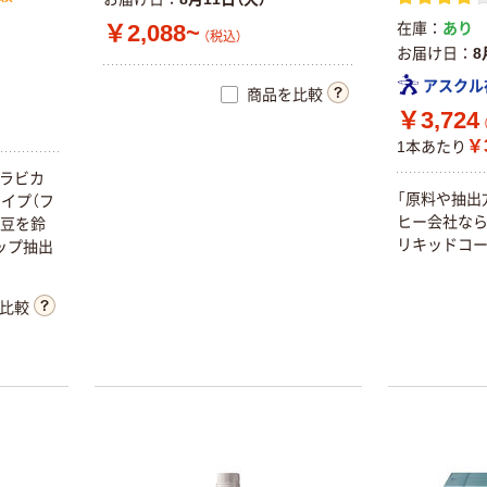
￥2,088~
在庫
あり
（税込）
お届け日
8
アスクル
商品を比較
￥3,724
￥3
1本あたり
アラビカ
「原料や抽出
イプ（フ
ヒー会社な
き豆を鈴
リキッドコー
ップ抽出
比較