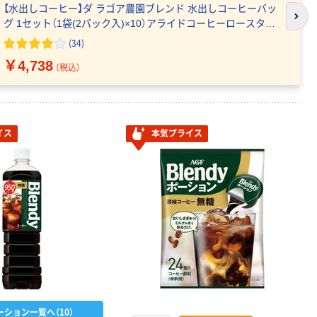
【水出しコーヒー】ダ ラゴア農園ブレンド 水出しコーヒーバッ
次の
グ 1セット（1袋(2パック入)×10）アライドコーヒーロースター
ズ オリジナル
(34)
￥4,738
（税込）
イス
本気プライス
ーション一覧へ（10）