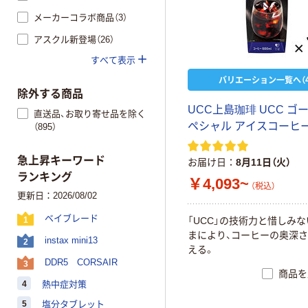
メーカーコラボ商品（3）
アスクル新登場（26）
すべて表示
バリエーション一覧へ（4
除外する商品
UCC上島珈琲 UCC ゴ
直送品、お取り寄せ品を除く
ペシャル アイスコーヒ
（895）
急上昇キーワード
お届け日
8月11日（火）
ランキング
￥4,093~
（税込）
更新日：2026/08/02
ベイブレード
「UCC」の技術力と惜しみ
1
まにより、コーヒーの奥深
instax mini13
2
える。
DDR5 CORSAIR
3
商品を
4
熱中症対策
5
塩分タブレット