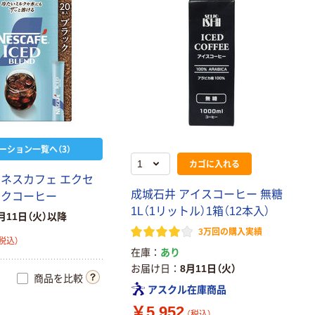
ーション一覧へ（3）
カゴに入れる
 ネスカフェ エクセ
成城石井 アイスコーヒー 無糖
ックコーヒー
1L（1リットル）1箱（12本入）
月11日（火）以降
3万回の購入実績
税込）
在庫
あり
お届け日
8月11日（火）
商品を比較
アスクル在庫商品
￥5,952
（税込）