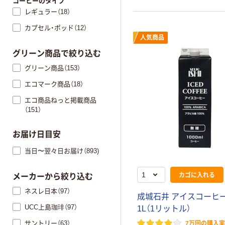
コーヒーのタイプ
レギュラー（18）
カプセル・ポッド（12）
人気商品
グリーン商品で絞り込む
グリーン商品（153）
エコマーク商品（18）
エコ商品ねっと掲載商品
（151）
お届け日目安
当日〜翌々日お届け（893)
カゴに入れる
メーカーから絞り込む
ネスレ日本（97）
成城石井 アイスコーヒー
UCC上島珈琲（97）
1L（1リットル）
サントリー（63）
7万回の購入