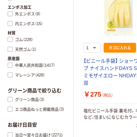
エンボス加工
外エンボス（9）
内エンボス（15）
材質
ゴム（228）
カゴに入れる
天然ゴム（1）
原産国
【ビニール手袋】 ショー
中華人民共和国（1417）
ブ ナイスハンドDAYS 
マレーシア（428）
ミモザイエロー NHDAYS
双
グリーン商品で絞り込む
￥275
（税込）
グリーン商品（3）
エコ商品ねっと掲載商品（3）
塩化ビニール手袋:裏毛付。
など、住まいになじむカラー
お届け日目安
当日〜翌々日お届け（2271)