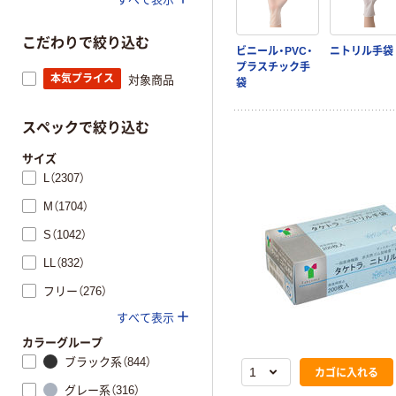
こだわりで絞り込む
ビニール・PVC・
ニトリル手袋
プラスチック手
本気プライス
対象商品
袋
スペックで絞り込む
サイズ
L（2307）
M（1704）
S（1042）
LL（832）
フリー（276）
すべて表示
カラーグループ
ブラック系（844）
カゴに入れる
グレー系（316）