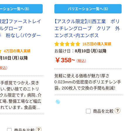
ーション一覧へ（8）
バリエーション一覧へ（6）
限定】ファーストレイ
【アスクル限定】川西工業 ポリ
リルグローブ
エチレングローブ クリア 外
薄手 粉なし（パウダー
エンボス・内エンボス
16万回の購入実績
お届け日
8月10日（月）以降
4万回の購入実績
月10日（月）以降
￥358~
（税込）
税込）
気軽に使える価格が魅力！厚さ
0.023mmの低密度のポリエチレン手
手感覚でつかえ、突き
袋。200枚入で交換の手間も削減！
い、使い捨てのニトリ
クル限定です。病院、介
工場、整備工場など幅広
れています。食品衛生
商品を比較
商品を比較