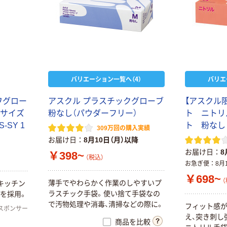
バリエーション一覧へ（4）
バリエ
ワグロー
アスクル プラスチックグローブ
【アスクル
Sサイズ
粉なし（パウダーフリー）
ト ニトリ
-SY 1
ト 粉なし
309万回の購入実績
お届け日
8月10日（月）以降
お届け日
8
￥398~
（税込）
お急ぎ便
8月
￥698~
（
薄手でやわらかく作業のしやすいプ
キッチン
ラスチック手袋。使い捨て手袋なの
を採用。
で汚物処理や消毒、清掃などの際に。
フィット感
スポンサー
え、突き刺し
商品を比較