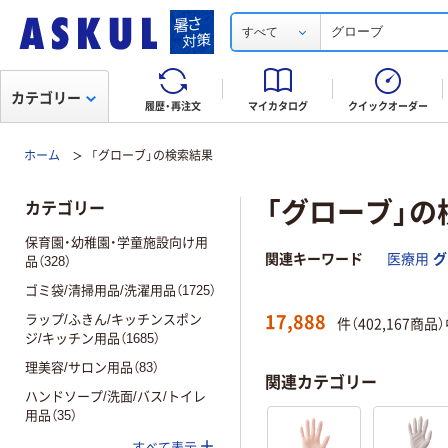
すべて
カテゴリー
履歴・再注文
マイカタログ
クイックオーダー
ホーム
「グローブ」の検索結果
「グローブ」の
カテゴリー
保育園・幼稚園・学童施設向け用
関連キーワード
医療用
グ
品（328）
ゴミ袋/清掃用品/洗濯用品（1725）
17,888
ラップ/ふきん/キッチンスポン
件（402,167商品
ジ/キッチン用品（1685）
理美容/サロン用品（83）
関連カテゴリー
ハンドソープ/洗面/バス/トイレ
用品（35）
すべて表示