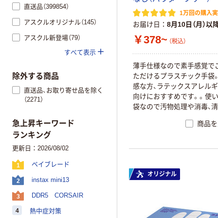
直送品（399854）
1万回の購入
アスクルオリジナル（145）
お届け日
8月10日（月）以
￥378~
アスクル新登場（79）
（税込）
すべて表示
薄手仕様なので素手感覚で
ただけるプラスチック手袋
除外する商品
感な方、ラテックスアレル
直送品、お取り寄せ品を除く
向けにおすすめです。。使
（2271）
袋なので汚物処理や消毒、
の際に。
急上昇キーワード
商品を
ランキング
更新日：2026/08/02
ベイブレード
1
オリジナル
instax mini13
2
DDR5 CORSAIR
3
4
熱中症対策