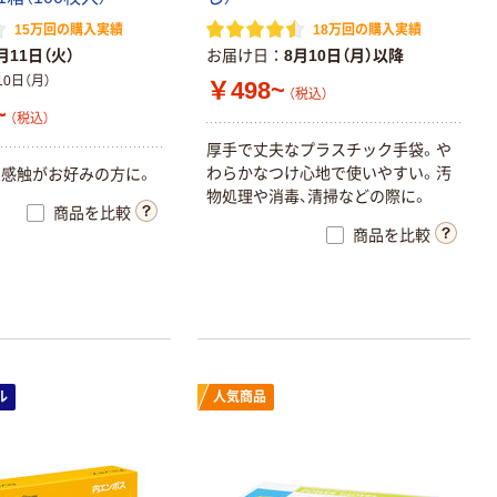
15万回の購入実績
18万回の購入実績
月11日（火）
お届け日
8月10日（月）以降
10日（月）
￥498~
（税込）
~
（税込）
厚手で丈夫なプラスチック手袋。や
わらかなつけ心地で使いやすい。汚
感触がお好みの方に。
物処理や消毒、清掃などの際に。
商品を比較
商品を比較
ル
人気商品