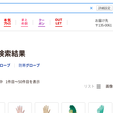
詳細設定
お届け先
〒135-0061
検索結果
ローブ
防寒
グローブ
）中
1件目〜50件目を表示
リスト
画像