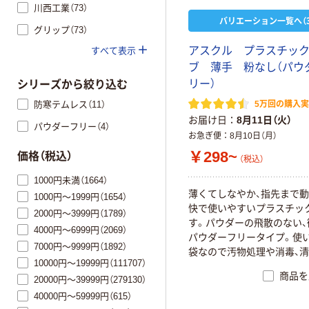
川西工業（73）
バリエーション一覧へ（3
グリップ（73）
アスクル プラスチッ
すべて表示
ブ 薄手 粉なし（パウ
リー）
シリーズから絞り込む
防寒テムレス（11）
5万回の購入
お届け日
8月11日（火）
パウダーフリー（4）
お急ぎ便
8月10日（月）
￥298~
価格（税込）
（税込）
1000円未満（1664）
薄くてしなやか、指先まで
1000円～1999円（1654）
快で使いやすいプラスチッ
2000円～3999円（1789）
す。パウダーの飛散のない、
4000円～6999円（2069）
パウダーフリータイプ。使
7000円～9999円（1892）
袋なので汚物処理や消毒、
10000円～19999円（111707）
の際に。
商品を
20000円～39999円（279130）
40000円～59999円（615）