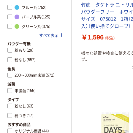
竹虎 タケトラ ニト
ブルー系（752）
パウダーフリー ホワイ
パープル系（125）
サイズ 075812 1箱（2
入）（使い捨てグローブ）
グリーン系（375）
すべて表示
￥1,596
（税込）
パウダー有無
粉あり（29）
様々な処置や検査に使える
ブ。
粉なし（557）
全長
200～300mm未満（572）
滅菌
未滅菌（155）
タイプ
粉なし（63）
粉つき（17）
おすすめ商品
オリジナル商品（44）