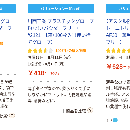
）
バリエーション一覧へ（4）
バリエ
クグロー
川西工業 プラスチックグローブ
【アスクル
ダーフ
粉なし（パウダーフリー）
ト ニト
#2121 1箱（100枚入）（使い捨
AF30 
てグローブ）
フリー）
実績
140万回の購入実績
お届け日
8月11日（火）
お届け日
8
お急ぎ便
8月10日（月）
￥628~
（
￥418~
（税込）
動きが軽
薄手なので素
ク手袋で
刺し強度も強
薄手タイプなので、柔らかくて手に
衛生的な
ル手袋。アス
しなやかにフィット。汚物処理や消
い捨て手
護施設、食品
毒、清掃などに。
清掃など
い業種で使わ
商品を比較
法適合です。
比較