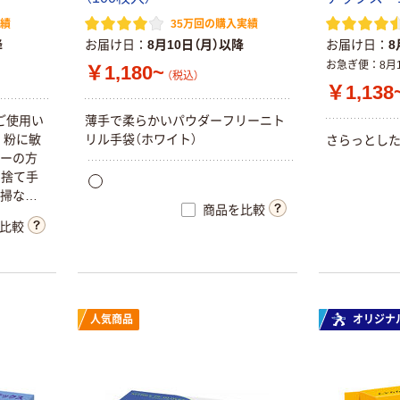
実績
35万回の購入実績
降
お届け日
8月10日（月）以降
お届け日
8
お急ぎ便
8月
￥1,180~
（税込）
￥1,138
ご使用い
薄手で柔らかいパウダーフリーニト
。粉に敏
リル手袋（ホワイト）
さらっとした
ギーの方
い捨て手
清掃など
商品を比較
比較
人気商品
オリジナ