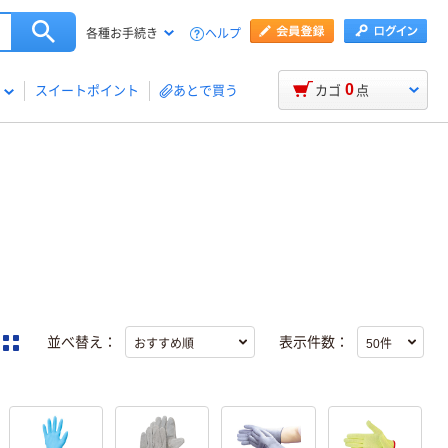
ヘルプ
各種お手続き
0
スイートポイント
あとで買う
カゴ
点
並べ替え：
表示件数：