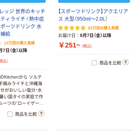
レッジ 世界のキッチ
【スポーツドリンク】アクエリア
ティライチ / 熱中症
ス 大型（950ml～2.0L）
スポーツドリンク 水
65万回の購入実績
分補給
お届け日
8月7日（金）以降
12万回の購入実績
￥251~
（税込）
月7日（金）以降
税込）
商品を比較
Kitchenから ソルテ
手摘みライチと沖縄海
せがおいしい塩分・水
暑い国タイの家庭で作
ルーツの”ローイゲー
ら生まれました。ごくご
商品を比較
中症対策飲料。中容量・
、パウチタイプや希釈
ルティライチべースのラ
。スポーツドリンク を