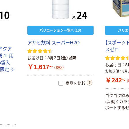
バリエーション一覧へ（10）
バリエ
アサヒ飲料 スーパーH2O
【スポーツ
アクア
スゼロ
 1L用
お届け日
8月7日（金）以降
5袋入
お届け日
8
￥1,617~
（税込）
コ限定 シ
お急ぎ便
8月
￥242~
（
商品を比較
ゴクゴク飲め
は、動くカラ
ポートするゼ