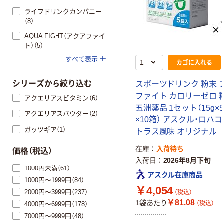
ライフドリンクカンパニー
（8）
AQUA FIGHT（アクアファイ
ト）（5）
すべて表示
カゴに入れる
シリーズから絞り込む
スポーツドリンク 粉末 
ファイト カロリーゼロ 粉
アクエリアスビタミン（6）
五洲薬品 1セット（15g×
アクエリアスパウダー（2）
×10箱） アスクル・ロハ
ガッツギア（1）
トラス風味 オリジナル
在庫
入荷待ち
価格（税込）
入荷日
2026年8月下旬
1000円未満（61）
アスクル在庫商品
1000円～1999円（84）
￥4,054
2000円～3999円（237）
（税込）
￥81.08
1袋あたり
（税込）
4000円～6999円（178）
7000円～9999円（48）