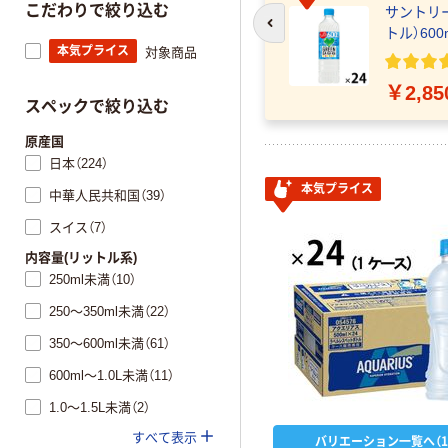
こだわりで絞り込む
ットイオンウォーター 500ml 1箱（24
サントリー
前のスライドへ
トル）600
本気プライス
対象商品
￥2,85
スペックで絞り込む
原産国
日本（224）
本気プライス
中華人民共和国（39）
スイス（7）
内容量(リットル系)
250ml未満（10）
250～350ml未満（22）
350～600ml未満（61）
600ml～1.0L未満（11）
1.0～1.5L未満（2）
すべて表示
バリエーション一覧へ（1