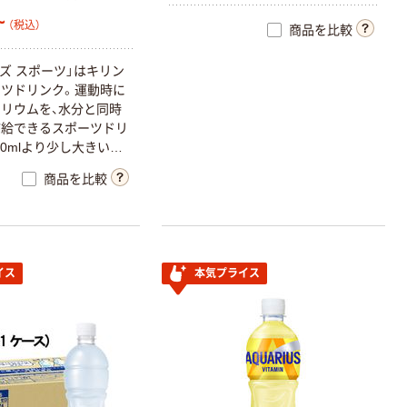
~
（税込）
商品を比較
ブズ スポーツ」はキリン
ツドリンク。運動時に
リウムを、水分と同時
補給できるスポーツドリ
00mlより少し大きい
中容量に大容量も。水分補
商品を比較
策にもオススメ。ベルマ
イス
本気プライス