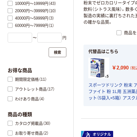
粉末でゼロカロリータイプ
10000円～19999円（43）
飲料（シトラス風味）。数多く
20000円～39999円（10）
製造の実績に裏打ちされた
40000円～59999円（3）
の確かな品質。
60000円～79999円（1）
商品を
〜
円
代替品はこちら
検索
￥2,090
（税
お得な商品
期間限定価格（11）
スポーツドリンク 粉末 
アウトレット商品（17）
ファイト 粉 1L用 五洲薬
ット（5袋入×5箱） アスク
わけあり商品（4）
ハコ限定 シトラス風味 
ナル
商品の種類
カタログ掲載品（30）
お取り寄せ商品（2）
オリジナル