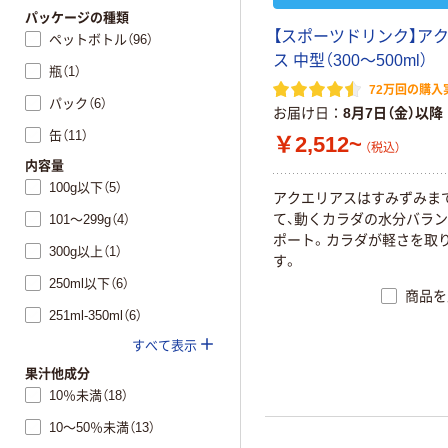
パッケージの種類
【スポーツドリンク】ア
ペットボトル（96）
ス 中型（300～500ml）
瓶（1）
72万回の購入
パック（6）
お届け日
8月7日（金）以降
缶（11）
￥2,512~
（税込）
内容量
100g以下（5）
アクエリアスはすみずみま
て、動くカラダの水分バラ
101～299g（4）
ポート。カラダが軽さを取
300g以上（1）
す。
250ml以下（6）
商品を
251ml-350ml（6）
すべて表示
果汁他成分
10％未満（18）
10～50％未満（13）