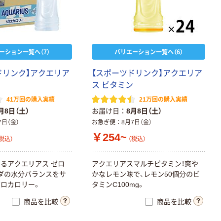
ーション一覧へ（7）
バリエーション一覧へ（6）
ドリンク】アクエリア
【スポーツドリンク】アクエリア
ス ビタミン
41万回の購入実績
21万回の購入実績
月8日（土）
お届け日
8月8日（土）
7日（金）
お急ぎ便
8月7日（金）
￥254~
税込）
（税込）
るアクエリアス ゼロ
アクエリアスマルチビタミン！爽や
ダの水分バランスをサ
かなレモン味で、レモン50個分のビ
ロカロリー。
タミンC100mg。
商品を比較
商品を比較