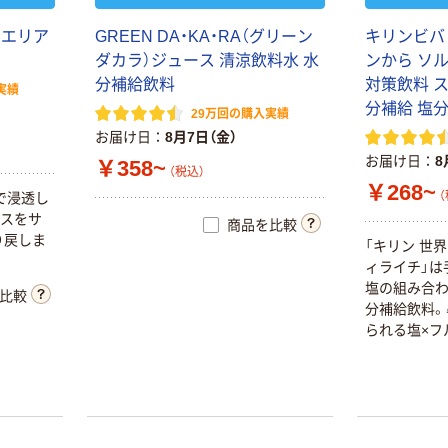
クエリア
GREEN DA・KA・RA（グリーン
キリンビバ
ダカラ）ジュース 清涼飲料水 水
ンから ソル
分補給飲料
対策飲料 
実績
分補給 塩
29万回の購入実績
お届け日
8月7日（金）
お届け日
8
￥358~
（税込）
￥268~
（
で浸透し
ンスをサ
商品を比較
り戻しま
「キリン 世界の
ィライチ」は
塩の組み合わ
比較
分補給飲料。
られる塩×フ
オ”の知恵か
くおいしい熱
大容量に加え
タイプのソ
インアップも