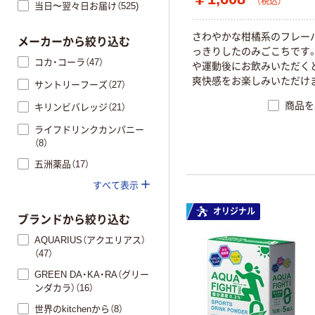
（税込）
当日〜翌々日お届け（525)
さわやかな柑橘系のフレー
メーカーから絞り込む
っきりしたのみごこちです
コカ・コーラ（47）
や運動後にお飲みいただく
爽快感をお楽しみいただけ
サントリーフーズ（27）
商品を
キリンビバレッジ（21）
ライフドリンクカンパニー
（8）
五洲薬品（17）
すべて表示
オリジナル
ブランドから絞り込む
AQUARIUS（アクエリアス）
（47）
GREEN DA・KA・RA（グリー
ンダカラ）（16）
世界のkitchenから（8）