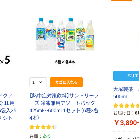
バリエ
カゴに入れる
大塚製薬
アクア
【熱中症対策飲料】サントリーフ
500ml
 1L用
ーズ 冷凍兼用アソートパック
5袋入×5
425ml～600ml 1セット（6種×各
お届け日
8
定 シト
4本）
￥3,890
在庫
あり