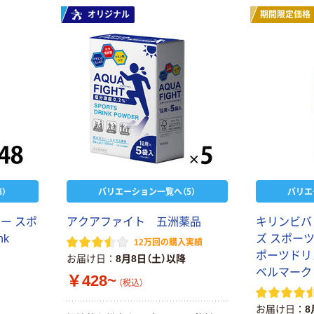
お探しの方に
オリジナル
期間限定価格
中症対策にも
ぶどう・グレ
）
バリエーション一覧へ（5）
バリエ
ー スポ
アクアファイト 五洲薬品
キリンビバ
nk
ズ スポーツ
12万回の購入実績
ポーツドリ
お届け日
8月8日（土）以降
ベルマーク
￥428~
（税込）
お届け日
8