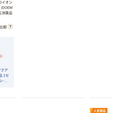
のイオン
のOEM
五洲薬品
比較
込）
アクア
品 1セ
ル・ロ
オリジ
人気商品