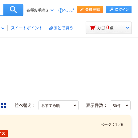
ヘルプ
各種お手続き
0
スイートポイント
あとで買う
カゴ
点
並べ替え：
表示件数：
ページ：
1
／
6
イス