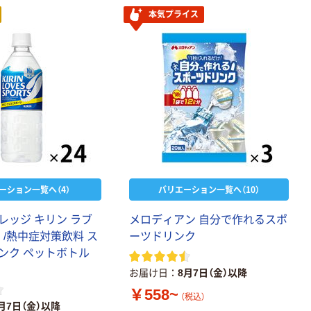
。塩分補給 水分補給 熱
本気プライス
オススメ。※果汁10%
ープフルーツ含む
ーション一覧へ（4）
バリエーション一覧へ（10）
レッジ キリン ラブ
メロディアン 自分で作れるスポ
 /熱中症対策飲料 ス
ーツドリンク
ンク ペットボトル
お届け日
8月7日（金）以降
￥558~
（税込）
月7日（金）以降