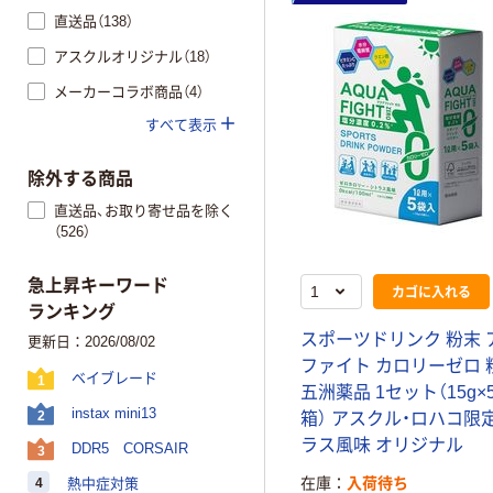
直送品（138）
アスクルオリジナル（18）
メーカーコラボ商品（4）
すべて表示
除外する商品
直送品、お取り寄せ品を除く
（526）
急上昇キーワード
カゴに入れる
ランキング
スポーツドリンク 粉末 
更新日：2026/08/02
ファイト カロリーゼロ 粉
ベイブレード
1
五洲薬品 1セット（15g×
instax mini13
2
箱） アスクル・ロハコ限
ラス風味 オリジナル
DDR5 CORSAIR
3
在庫
入荷待ち
4
熱中症対策