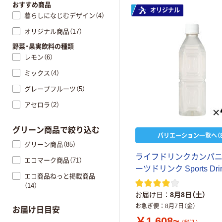
おすすめ商品
オリジナル
暮らしになじむデザイン（4）
オリジナル商品（17）
野菜・果実飲料の種類
レモン（6）
ミックス（4）
グレープフルーツ（5）
アセロラ（2）
グリーン商品で絞り込む
バリエーション一覧へ（8
グリーン商品（85）
ライフドリンクカンパニ
エコマーク商品（71）
ーツドリンク Sports Dri
エコ商品ねっと掲載商品
（14）
お届け日
8月8日（土）
お急ぎ便
8月7日（金）
お届け日目安
￥1,608~