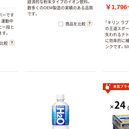
経済的な粉末タイプのイオン飲料。
￥1,796
数多くのOEM製造の実績のある品質
です。
バーです
。運動中
「キリン ラ
商品を比較
と一段と
の王道スポー
ます。
失われるナト
に効率的に
比較
ンクです。5
555mlの
給 熱中症対
ーク対象。
本気プラ