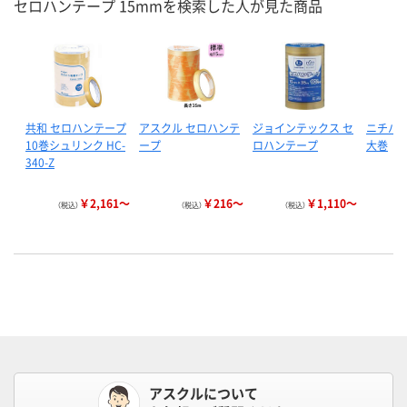
セロハンテープ 15mmを検索した人が見た商品
共和 セロハンテープ
アスクル セロハンテ
ジョインテックス セ
ニチバン
10巻シュリンク HC-
ープ
ロハンテープ
大巻
340-Z
￥2,161～
￥216～
￥1,110～
（税込）
（税込）
（税込）
アスクルについて