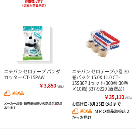
在庫切れです
（次回入荷日未定）
ニチバン セロテープ パンダ
ニチバン セロテープ小巻 30
カッター CT-15PAW
巻パック 15.0X 11.0 CT-
15S30P 1セット(300巻:30巻
￥3,850
（税込）
×10箱) 337-9229（直送品）
直送品
￥35,110
（税込）
お届け日：
8月25日（火）まで
メーカー品番・販売単位違いの商品が
2
商品
あります
直送品
ＭＲＯ商品取扱店２
からお届け