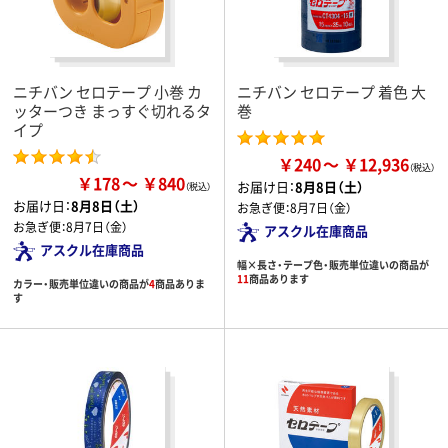
ニチバン セロテープ 小巻 カ
ニチバン セロテープ 着色 大
ッターつき まっすぐ切れるタ
巻
イプ
￥240
￥12,936
￥178
￥840
お届け日：
8月8日（土）
お届け日：
8月8日（土）
お急ぎ便：
8月7日（金）
お急ぎ便：
8月7日（金）
アスクル在庫商品
アスクル在庫商品
幅×長さ・テープ色・販売単位違いの商品が
11
商品あります
カラー・販売単位違いの商品が
4
商品ありま
す