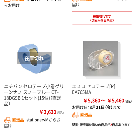
届け
らお届け
在庫切れです
（次回入荷日未定）
ニチバン セロテープ小巻グリ
エスコ セロテープ[R]
ーンナノ スノーブルー CT-
EA765MA
18DGSB 1セット(15個)（直送
￥5,360
￥5,460
品）
お届け日：
8月21日（金）まで
￥3,630
（税込）
直送品
直送品
stationeryMからお
型番・販売単位違いの商品が
2
商品あります
届け