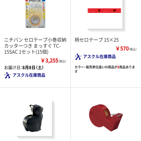
ニチバン セロテープ小巻収納
柄セロテープ 15×25
カッターつき まっすぐ TC-
￥570
（税込）
15SAC 1セット(15個)
アスクル在庫商品
￥3,255
（税込）
お届け日：
8月8日（土）
カラー・販売単位違いの商品が
8
商品ありま
す
アスクル在庫商品