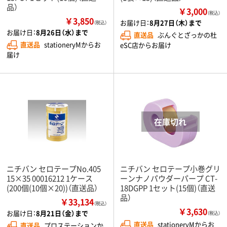
品）
￥3,000
（税込）
￥3,850
お届け日：
8月27日（木）まで
（税込）
お届け日：
8月26日（水）まで
直送品
ぶんぐとざっかの杜
直送品
stationeryMからお
eSC店からお届け
届け
ニチバン セロテープNo.405
ニチバン セロテープ小巻グリ
15×35 00016212 1ケース
ーンナノパウダーパープ CT-
(200個(10個×20))（直送品）
18DGPP 1セット(15個)（直送
品）
￥33,134
（税込）
￥3,630
お届け日：
8月21日（金）まで
（税込）
直送品
stationeryMからお
直送品
プロステーションか