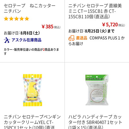
セロテープ ねこカッター
ニチバン セロテープ 直線美
ニチバン
ミニ CTー15SCB1 赤 CT-
15SCB1 10個（直送品）
￥5,720
￥385
（税込）
（税込）
お届け日：
8月25日（火）まで
お届け日：
8月8日（土）
直送品
COMPASS PLUS１か
アスクル在庫商品
らお届け
カラー・販売単位違いの商品が
2
商品ありま
す
ニチバン セロテープペンギン
ハピラ ハンディテープ カッ
カッタークリームYEL CT-
ター付き SBR40407 1セット
15PCY 1セット(10個)（直送
(1袋×15)（直送品）