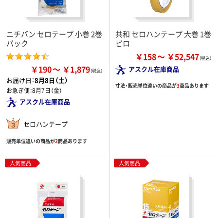
ニチバン セロテープ 小巻 2巻
共和 セロハンテープ 大巻 1巻
パック
ピロ
￥158
￥52,547
￥190
￥1,879
アスクル在庫商品
お届け日：
8月8日（土）
寸法・販売単位違いの商品が
3
商品あります
お急ぎ便：
8月7日（金）
アスクル在庫商品
セロハンテープ
販売単位違いの商品が
2
商品あります
人気商品
人気商品