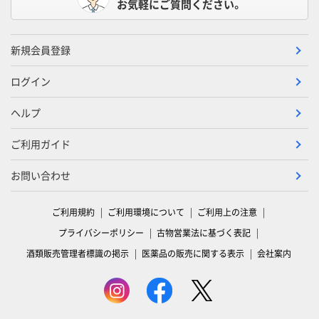
お気軽にご質問ください。
新規会員登録
ログイン
ヘルプ
ご利用ガイド
お問い合わせ
ご利用規約
ご利用環境について
ご利用上の注意
プライバシーポリシー
古物営業法に基づく表記
酒類販売管理者標識の掲示
医薬品の販売に関する表示
会社案内