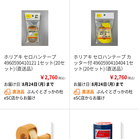
ホリアキ セロハンテープ
ホリアキ セロハンテープ カ
4960590410121 1セット(20セ
ッター付 4960590410404 1セ
ット)（直送品）
ット(20セット)（直送品）
￥2,760
￥2,760
（税込）
（税込）
お届け日：
8月24日（月）まで
お届け日：
8月24日（月）まで
直送品
ぶんぐとざっかの杜
直送品
ぶんぐとざっかの杜
eSC店からお届け
eSC店からお届け