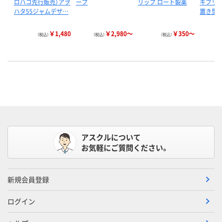
ロハコ先行販売）アヲ
ープ
リップ ロート製薬
キブリ 
ハタ55ジャムデザ…
置き型 
￥1,480
￥2,980～
￥350～
（税込）
（税込）
（税込）
アスクルについて
お気軽にご質問ください。
新規会員登録
ログイン