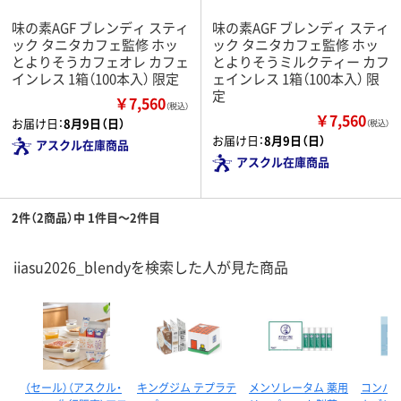
味の素AGF ブレンディ スティ
味の素AGF ブレンディ スティ
ック タニタカフェ監修 ホッ
ック タニタカフェ監修 ホッ
とよりそうカフェオレ カフェ
とよりそうミルクティー カフ
インレス 1箱（100本入） 限定
ェインレス 1箱（100本入） 限
定
￥7,560
（税込）
￥7,560
お届け日：
8月9日（日）
（税込）
お届け日：
8月9日（日）
アスクル在庫商品
アスクル在庫商品
2件（2商品）中 1件目～2件目
iiasu2026_blendyを検索した人が見た商品
（セール）（アスクル・
キングジム テプラテ
メンソレータム 薬用
コンバッ