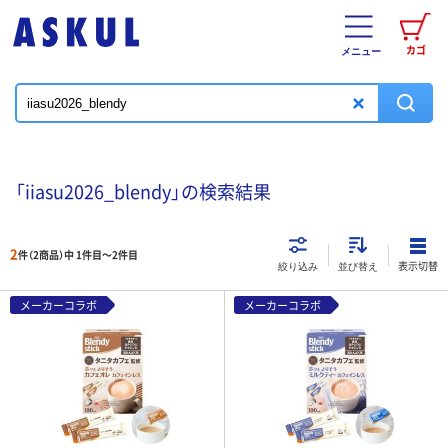
カゴ
メニュー
「iiasu2026_blendy」の検索結果
2
件（2商品）中 1件目～
2
件目
表示切替
絞り込み
並び替え
メーカーコラボ
メーカーコラボ