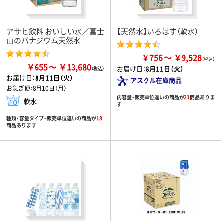
アサヒ飲料 おいしい水／富士
【天然水】いろはす（軟水）
山のバナジウム天然水
￥756
￥9,528
￥655
￥13,680
お届け日：
8月11日（火）
お届け日：
8月11日（火）
アスクル在庫商品
お急ぎ便：
8月10日（月）
内容量・販売単位違いの商品が
21
商品ありま
軟水
す
種類・容量タイプ・販売単位違いの商品が
18
商品あります