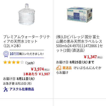
プレミアムウォーター クリテ
(株)LDビバレッジ 国分 富士
ィアの天然水 1セット
山麓の恵み天然水ラベルレス
（12L×2本）
500mlx24 4970111472866 1セ
ット(1個)（直送品）
10
万回
購入いただきました！
￥1,347
（税込）
お届け日：
8月25日（火）まで
（
）
34件
直送品
けいぷらんにんぐか
￥3,974
（税込）
らお届け
1本あたり ￥1,987
お届け日：
8月11日（火）
お急ぎ便：
8月10日（月）
アスクル在庫商品