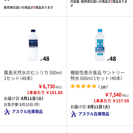
内容量・販売単位違いの商品が
2
商品ありま
す
販売単位違いの商品が
3
商品あります
霧島天然水のむシリカ 500ml
機能性表示食品 サントリー
1セット（48本）
特水 600ml 1セット（48本）
￥8,730
（
）
3件
（税込）
1本あたり ￥181.88
￥7,540
（税込）
お届け日：
8月11日（火）
1本あたり ￥157.09
お急ぎ便：
8月10日（月）
お届け日：
8月11日（火）
アスクル在庫商品
アスクル在庫商品