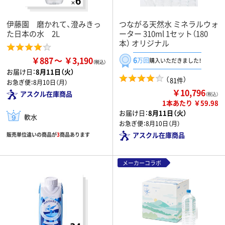
伊藤園 磨かれて、澄みきっ
つながる天然水 ミネラルウォ
た日本の水 2L
ーター 310ml 1セット（180
本） オリジナル
￥887
￥3,190
6
万回
購入いただきました！
お届け日：
8月11日（火）
（
）
81件
お急ぎ便：
8月10日（月）
￥10,796
アスクル在庫商品
（税込）
1本あたり ￥59.98
お届け日：
8月11日（火）
軟水
お急ぎ便：
8月10日（月）
アスクル在庫商品
販売単位違いの商品が
3
商品あります
メーカーコラボ