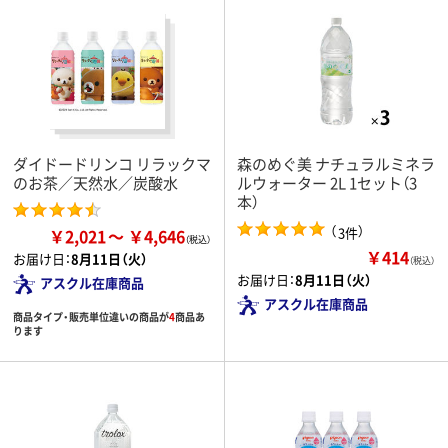
ダイドードリンコ リラックマ
森のめぐ美 ナチュラルミネラ
のお茶／天然水／炭酸水
ルウォーター 2L 1セット（3
本）
（
）
3件
￥2,021
￥4,646
￥414
お届け日：
8月11日（火）
（税込）
お届け日：
8月11日（火）
アスクル在庫商品
アスクル在庫商品
商品タイプ・販売単位違いの商品が
4
商品あ
ります