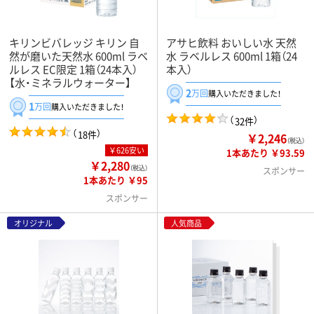
キリンビバレッジ キリン 自
アサヒ飲料 おいしい水 天然
然が磨いた天然水 600ml ラベ
水 ラベルレス 600ml 1箱（24
ルレス EC限定 1箱（24本入）
本入）
【水・ミネラルウォーター】
2
万回
購入いただきました！
1
万回
購入いただきました！
（
）
32件
（
）
18件
￥2,246
（税込）
￥626安い
1本あたり ￥93.59
￥2,280
（税込）
スポンサー
1本あたり ￥95
スポンサー
オリジナル
人気商品