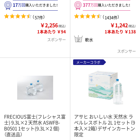
17
377
万回
万回
購入いただきました！
購入いただきました！
（
）
（
）
57件
1434件
￥2,256
￥1,242
（税込）
（税込）
1本あたり ￥94
1本あたり ￥138
軟水
スポンサー
スポンサー
メーカーコラボ
FRECIOUS富士(フレシャス富
アサヒ おいしい水 天然水 ラ
士) 9.3L×2 天然水 ASWFB-
ベルレスボトル 2L 1セット（9
B0501 1セット(9.3L×2 個)
本入×2箱）デザインカートン
（直送品）
限定