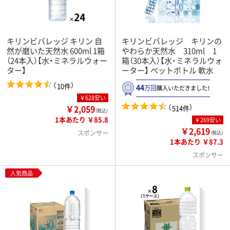
キリンビバレッジ キリン 自
キリンビバレッジ キリンの
然が磨いた天然水 600ml 1箱
やわらか天然水 310ml 1
（24本入）【水・ミネラルウォー
箱（30本入）【水・ミネラルウォ
ター】
ーター】 ペットボトル 軟水
（
）
10件
44
万回
購入いただきました！
￥628安い
（
）
￥2,059
514件
（税込）
1本あたり ￥85.8
￥269安い
￥2,619
スポンサー
（税込）
1本あたり ￥87.3
スポンサー
人気商品