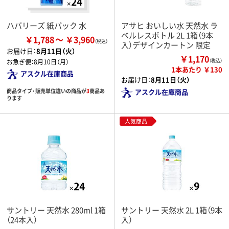
ハバリーズ 紙パック 水
アサヒ おいしい水 天然水 ラ
ベルレスボトル 2L 1箱（9本
￥1,788
￥3,960
入）デザインカートン 限定
お届け日：
8月11日（火）
￥1,170
お急ぎ便：
8月10日（月）
（税込）
1本あたり ￥130
アスクル在庫商品
お届け日：
8月11日（火）
商品タイプ・販売単位違いの商品が
3
商品あ
アスクル在庫商品
ります
人気商品
サントリー 天然水 280ml 1箱
サントリー 天然水 2L 1箱（9本
（24本入）
入）