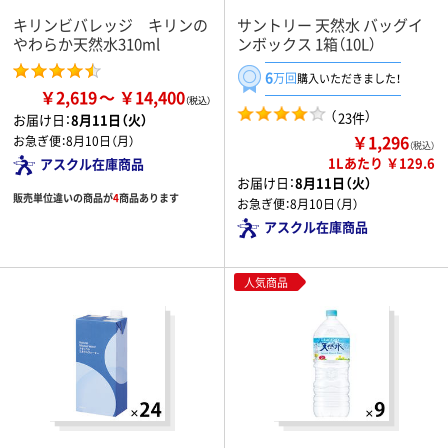
キリンビバレッジ キリンの
サントリー 天然水 バッグイ
やわらか天然水310ml
ンボックス 1箱（10L）
6
万回
購入いただきました！
￥2,619
￥14,400
（
）
23件
お届け日：
8月11日（火）
￥1,296
お急ぎ便：
8月10日（月）
（税込）
1Lあたり ￥129.6
アスクル在庫商品
お届け日：
8月11日（火）
販売単位違いの商品が
4
商品あります
お急ぎ便：
8月10日（月）
アスクル在庫商品
人気商品