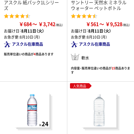
アスクル 紙パック1Lシリー
サントリー 天然水 ミネラル
ズ
ウォーター ペットボトル
￥684
￥3,742
￥561
￥9,528
お届け日：
8月11日（火）
お届け日：
8月11日（火）
お急ぎ便：
8月10日（月）
お急ぎ便：
8月10日（月）
アスクル在庫商品
アスクル在庫商品
販売単位違いの商品が
4
商品あります
軟水
内容量・販売単位違いの商品が
15
商品ありま
す
人気商品