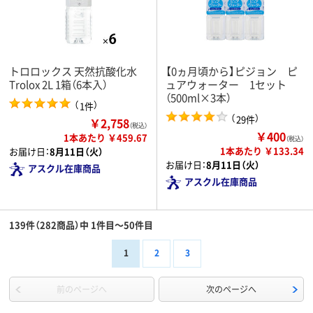
トロロックス 天然抗酸化水
【0ヵ月頃から】ピジョン ピ
Trolox 2L 1箱（6本入）
ュアウォーター 1セット
（500ml×3本）
（
）
1件
（
）
29件
￥2,758
（税込）
￥400
1本あたり ￥459.67
（税込）
1本あたり ￥133.34
お届け日：
8月11日（火）
お届け日：
8月11日（火）
アスクル在庫商品
アスクル在庫商品
139件（282商品）中 1件目～50件目
1
2
3
前のページへ
次のページへ