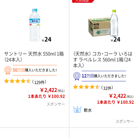
人気商品
サントリー 天然水 550ml 1箱
（天然水） コカ・コーラ いろは
（24本入）
す ラベルレス 560ml 1箱（24
本入）
50
万回
購入いただきました！
12
万回
購入いただきました！
（
）
129件
（
）
32件
￥2,422
（税込）
￥2,422
1本あたり ￥100.92
（税込）
1本あたり ￥100.92
スポンサー
軟水
スポンサー