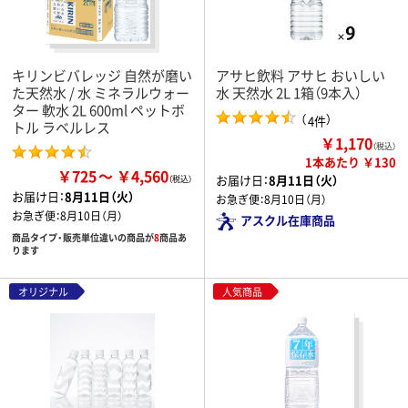
キリンビバレッジ 自然が磨い
アサヒ飲料 アサヒ おいしい
た天然水 / 水 ミネラルウォー
水 天然水 2L 1箱（9本入）
ター 軟水 2L 600ml ペットボ
（
）
4件
トル ラベルレス
￥1,170
（税込）
1本あたり ￥130
￥725
￥4,560
お届け日：
8月11日（火）
お届け日：
8月11日（火）
お急ぎ便：
8月10日（月）
お急ぎ便：
8月10日（月）
アスクル在庫商品
商品タイプ・販売単位違いの商品が
8
商品あ
ります
オリジナル
人気商品