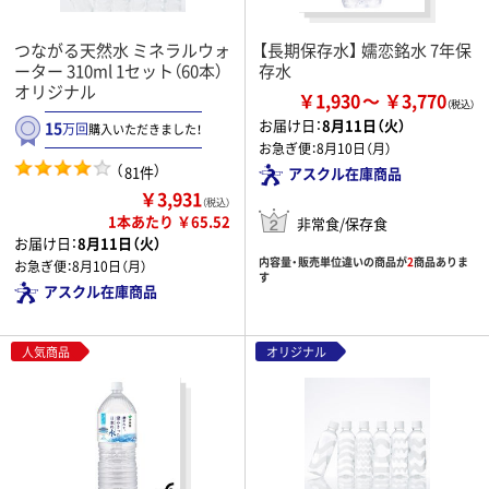
つながる天然水 ミネラルウォ
【長期保存水】 嬬恋銘水 7年保
ーター 310ml 1セット（60本）
存水
オリジナル
￥1,930
￥3,770
お届け日：
8月11日（火）
15
万回
購入いただきました！
お急ぎ便：
8月10日（月）
（
）
81件
アスクル在庫商品
￥3,931
（税込）
1本あたり ￥65.52
非常食/保存食
お届け日：
8月11日（火）
内容量・販売単位違いの商品が
2
商品ありま
お急ぎ便：
8月10日（月）
す
アスクル在庫商品
人気商品
オリジナル