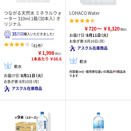
つながる天然水 ミネラルウォ
LOHACO Water
ーター 310ml 1箱（30本入） オ
リジナル
￥720
￥8,320
35
万回
購入いただきました！
お届け日：
8月11日（火）
お急ぎ便：
8月10日（月）
（
）
81件
アスクル在庫商品
￥1,998
（税込）
1本あたり ￥66.6
軟水
軟水
内容量(ml)・販売単位違いの商品が
9
商品あ
お届け日：
8月11日（火）
ります
お急ぎ便：
8月10日（月）
アスクル在庫商品