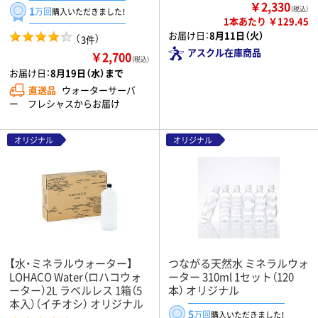
￥2,330
1
（税込）
万回
購入いただきました！
1本あたり ￥129.45
お届け日：
8月11日（火）
（
）
3件
アスクル在庫商品
￥2,700
（税込）
お届け日：
8月19日（水）まで
直送品
ウォーターサーバ
ー フレシャスからお届け
オリジナル
オリジナル
【水・ミネラルウォーター】
つながる天然水 ミネラルウォ
LOHACO Water（ロハコウォ
ーター 310ml 1セット（120
ーター）2L ラベルレス 1箱（5
本） オリジナル
本入）（イチオシ） オリジナル
5
万回
購入いただきました！