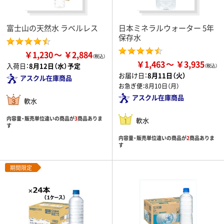
富士山の天然水 ラベルレス
日本ミネラルウォーター 5年
保存水
￥1,230
￥2,884
￥1,463
￥3,935
入荷日：
8月12日（水）予定
お届け日：
8月11日（火）
アスクル在庫商品
お急ぎ便：
8月10日（月）
アスクル在庫商品
軟水
内容量・販売単位違いの商品が
3
商品ありま
軟水
す
内容量・販売単位違いの商品が
2
商品ありま
す
期間限定