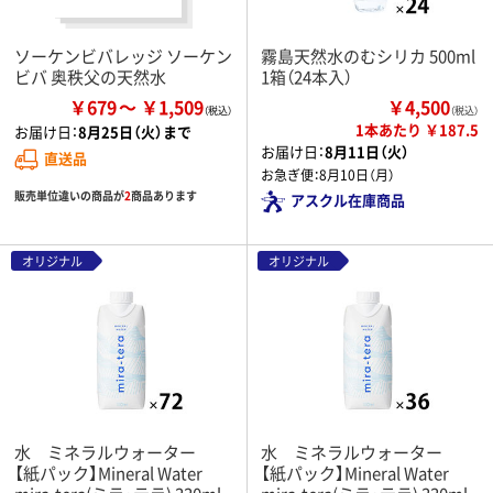
ソーケンビバレッジ ソーケン
霧島天然水のむシリカ 500ml
ビバ 奥秩父の天然水
1箱（24本入）
￥679
￥1,509
￥4,500
（税込）
1本あたり ￥187.5
お届け日：
8月25日（火）まで
お届け日：
8月11日（火）
直送品
お急ぎ便：
8月10日（月）
販売単位違いの商品が
2
商品あります
アスクル在庫商品
オリジナル
オリジナル
水 ミネラルウォーター
水 ミネラルウォーター
【紙パック】Mineral Water
【紙パック】Mineral Water