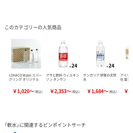
このカテゴリーの人気商品
LOHACO Water スパー
アサヒ飲料 ウィルキン
サンガリア 伊賀の天然
アイリ
クリング オリジナル
ソン タンサン
水
社 富士
￥1,020～
￥2,353～
￥1,684～
￥1
（税込）
（税込）
（税込）
「軟水」に関連するピンポイントサーチ