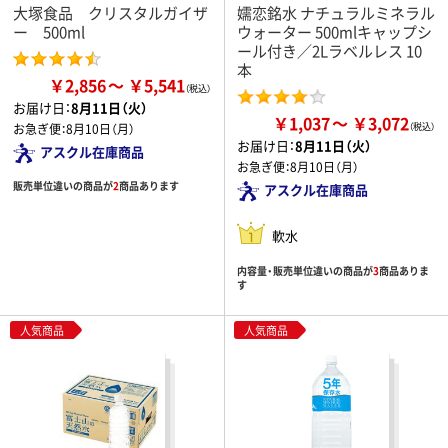
大塚食品 クリスタルガイザ
嬬恋銘水 ナチュラルミネラル
ー 500ml
ウォーター 500mlキャップシ
ール付き／2Lラベルレス 10
本
￥2,856
￥5,541
お届け日：
8月11日（火）
￥1,037
￥3,072
お急ぎ便：
8月10日（月）
お届け日：
8月11日（火）
アスクル在庫商品
お急ぎ便：
8月10日（月）
販売単位違いの商品が
2
商品あります
アスクル在庫商品
軟水
内容量・販売単位違いの商品が
3
商品ありま
す
人気商品
人気商品