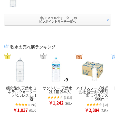
「水/ミネラルウォーター」の
ピンポイントサーチ一覧へ
軟水の売れ筋ランキング
嬬恋銘水 天然水 ミ
サントリー 天然水
アイリスフーズ株式
ネラルウォーター
2L 1箱（9本入）
会社 富士山の天然
ラベルレス 2L 1
水 ラベルレス
(
1434
)
箱…
500m…
￥1,242
（税込）
(
96
)
(
38
)
￥1,037
￥2,884
（税込）
（税込）