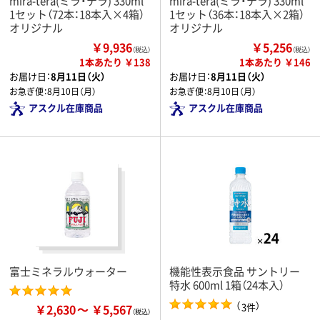
mira-tera(ミラ・テラ) 330ml
mira-tera(ミラ・テラ) 330ml
1セット（72本：18本入×4箱）
1セット（36本：18本入×2箱）
オリジナル
オリジナル
￥9,936
￥5,256
（税込）
（税込）
1本あたり ￥138
1本あたり ￥146
お届け日：
8月11日（火）
お届け日：
8月11日（火）
お急ぎ便：
8月10日（月）
お急ぎ便：
8月10日（月）
アスクル在庫商品
アスクル在庫商品
富士ミネラルウォーター
機能性表示食品 サントリー
特水 600ml 1箱（24本入）
（
）
3件
￥2,630
￥5,567