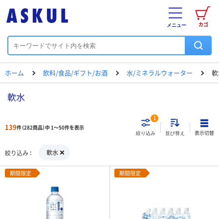
カゴ
メニュー
ホーム
飲料/食品/ギフト/お酒
水/ミネラルウォーター
軟
軟水
1
139
件（282商品）中 1～50件を表示
表示切替
絞り込み
並び替え
軟水
絞り込み
期間限定
期間限定