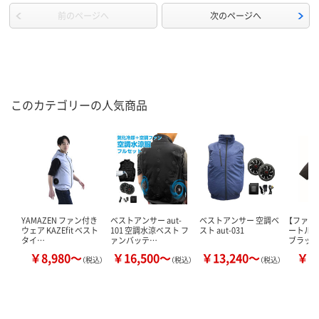
前のページへ
次のページへ
このカテゴリーの人気商品
YAMAZEN ファン付き
ベストアンサー aut-
ベストアンサー 空調ベ
【ファン
ウェア KAZEfit ベスト
101 空調水涼ベスト フ
スト aut-031
ートル 
タイ…
ァンバッテ…
ブラック
￥8,980～
￥16,500～
￥13,240～
￥3
（税込）
（税込）
（税込）