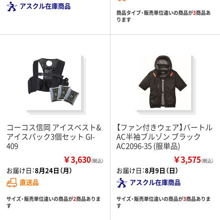
アスクル在庫商品
商品タイプ・販売単位違いの商品が
3
商品あ
ります
コーコス信岡 アイスベスト&
【ファン付きウェア】バートル
アイスパック3個セット GI-
AC半袖ブルゾン ブラック
409
AC2096-35 (服単品)
￥3,630
￥3,575
（税込）
（税込）
お届け日：
8月24日（月）
お届け日：
8月9日（日）
直送品
アスクル在庫商品
サイズ・販売単位違いの商品が
2
商品ありま
サイズ・販売単位違いの商品が
3
商品ありま
す
す