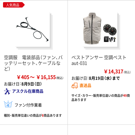
人気商品
空調服 電装部品（ファン、バ
ベストアンサー 空調ベスト
ッテリーセット、ケーブルな
aut-031
ど）
￥14,317
（税込）
￥405
￥16,155
お届け日：
8月19日（水）まで
お届け日：
8月9日（日）
直送品
アスクル在庫商品
サイズ・カラー・販売単位違いの商品が
49
商
品あります
ファン付作業着
種別・販売単位違いの商品が
8
商品あります