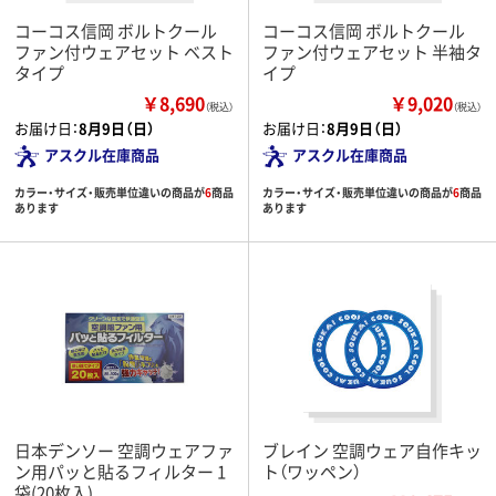
コーコス信岡 ボルトクール
コーコス信岡 ボルトクール
ファン付ウェアセット ベスト
ファン付ウェアセット 半袖タ
タイプ
イプ
￥8,690
￥9,020
（税込）
（税込）
お届け日：
8月9日（日）
お届け日：
8月9日（日）
アスクル在庫商品
アスクル在庫商品
カラー・サイズ・販売単位違いの商品が
6
商品
カラー・サイズ・販売単位違いの商品が
6
商品
あります
あります
日本デンソー 空調ウェアファ
ブレイン 空調ウェア自作キッ
ン用パッと貼るフィルター 1
ト（ワッペン）
袋(20枚入)