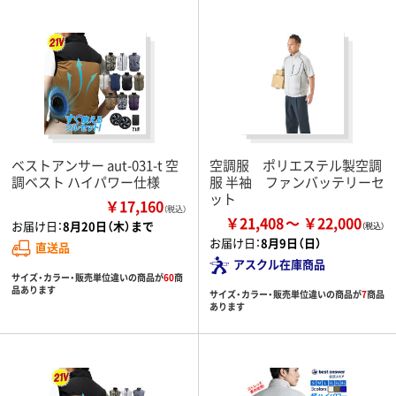
ベストアンサー aut-031-t 空
空調服 ポリエステル製空調
調ベスト ハイパワー仕様
服 半袖 ファンバッテリーセ
ット
￥17,160
（税込）
￥21,408
￥22,000
お届け日：
8月20日（木）まで
お届け日：
8月9日（日）
直送品
アスクル在庫商品
サイズ・カラー・販売単位違いの商品が
60
商
品あります
サイズ・カラー・販売単位違いの商品が
7
商品
あります