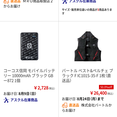
直送品
ＭＲＯ商品取扱店２
アスクル在庫商品
からお届け
サイズ・販売単位違いの商品が
3
商品ありま
す
コーコス信岡 モバイルバッテ
バートル ベスト&ペルチェ ブ
リー 10000mAh ブラック GB
ラック F IC101S-35-F 1枚（直
ー872 1個
送品）
￥2,728
50.0%off
（税込）
￥26,400
お届け日：
8月9日（日）
（税込）
お届け日：
8月24日（月）まで
アスクル在庫商品
直送品
株式会社バートルか
らお届け