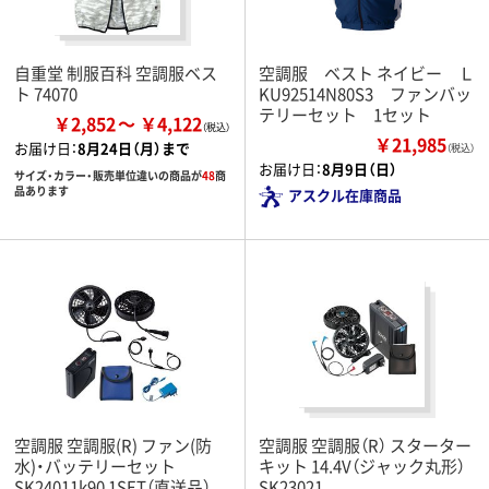
自重堂 制服百科 空調服ベス
空調服 ベスト ネイビー Ｌ
ト 74070
KU92514N80S3 ファンバッ
テリーセット 1セット
￥2,852
￥4,122
￥21,985
お届け日：
8月24日（月）まで
（税込）
お届け日：
8月9日（日）
サイズ・カラー・販売単位違いの商品が
48
商
品あります
アスクル在庫商品
空調服 空調服(R) ファン(防
空調服 空調服（R） スターター
水)・バッテリーセット
キット 14.4V（ジャック丸形）
SK24011k90 1SET（直送品）
SK23021