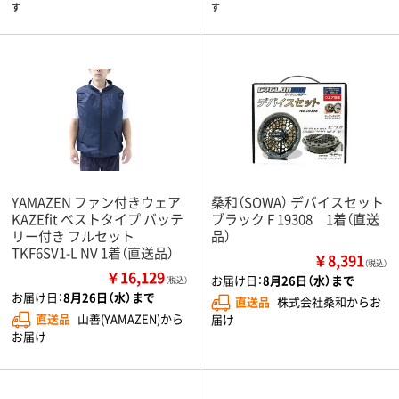
す
す
YAMAZEN ファン付きウェア
桑和（SOWA） デバイスセット
KAZEfit ベストタイプ バッテ
ブラック F 19308 1着（直送
リー付き フルセット
品）
TKF6SV1-L NV 1着（直送品）
￥8,391
（税込）
￥16,129
お届け日：
8月26日（水）まで
（税込）
お届け日：
8月26日（水）まで
直送品
株式会社桑和からお
直送品
山善(YAMAZEN)から
届け
お届け