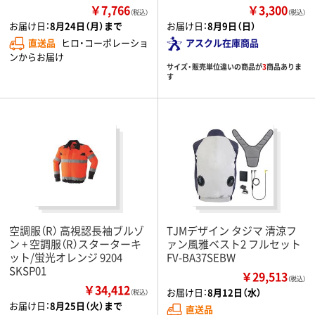
￥7,766
￥3,300
（税込）
（税込）
お届け日：
8月24日（月）まで
お届け日：
8月9日（日）
直送品
ヒロ・コーポレーショ
アスクル在庫商品
ンからお届け
サイズ・販売単位違いの商品が
3
商品ありま
す
空調服（R） 高視認長袖ブルゾ
TJMデザイン タジマ 清涼フ
ン + 空調服（R）スターターキ
ァン風雅ベスト2 フルセット
ット/蛍光オレンジ 9204
FV-BA37SEBW
SKSP01
￥29,513
（税込）
￥34,412
お届け日：
8月12日（水）
（税込）
お届け日：
8月25日（火）まで
直送品