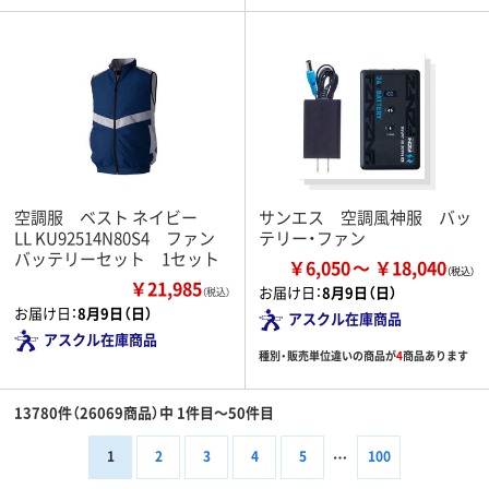
空調服 ベスト ネイビー
サンエス 空調風神服 バッ
LL KU92514N80S4 ファン
テリー・ファン
バッテリーセット 1セット
￥6,050
￥18,040
￥21,985
お届け日：
8月9日（日）
（税込）
お届け日：
8月9日（日）
アスクル在庫商品
アスクル在庫商品
種別・販売単位違いの商品が
4
商品あります
13780件（26069商品）中 1件目～50件目
1
2
3
4
5
100