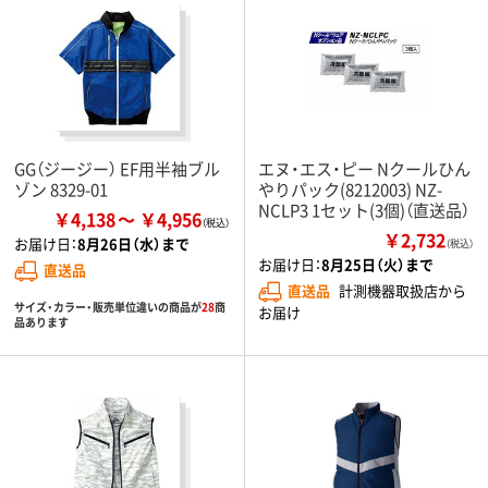
GG（ジージー） EF用半袖ブル
エヌ・エス・ピー Nクールひん
ゾン 8329-01
やりパック(8212003) NZ-
NCLP3 1セット(3個)（直送品）
￥4,138
￥4,956
￥2,732
お届け日：
8月26日（水）まで
（税込）
お届け日：
8月25日（火）まで
直送品
直送品
計測機器取扱店から
サイズ・カラー・販売単位違いの商品が
28
商
お届け
品あります