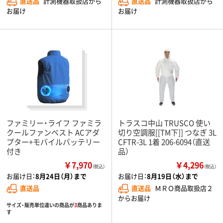
直送品
計測機器取扱店から
直送品
計測機器取扱店から
お届け
お届け
ファミリー・ライフ ファミラ
トラスコ中山 TRUSCO 使い
クールファンベスト ACアダ
切り空調服[[TM下]] つなぎ 3L
プター+モバイルバッテリー
CFTR-3L 1着 206-6094（直送
付き
品）
￥7,970
￥4,296
（税込）
（税込）
お届け日：
8月24日（月）まで
お届け日：
8月19日（水）まで
直送品
直送品
ＭＲＯ商品取扱店２
からお届け
サイズ・販売単位違いの商品が
3
商品ありま
す