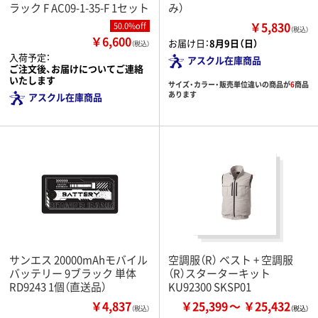
ラック F AC09-1-35-F 1セット
み）
￥5,830
50.0%off
（税込）
￥6,600
お届け日：
8月9日（日）
（税込）
入荷予定：
アスクル在庫商品
ご注文後、お届けについてご連絡
いたします
サイズ・カラー・販売単位違いの商品が
6
商品
あります
アスクル在庫商品
サンエス 20000mAhモバイル
空調服（R） ベスト + 空調服
バッテリー 9ブラック 単体
（R）スターターキット
RD9243 1個（直送品）
KU92300 SKSP01
￥4,837
￥25,399
￥25,432
（税込）