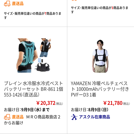
直送品
サイズ・販売単位違いの商品が
3
商品ありま
す
サイズ・販売単位違いの商品が
7
商品ありま
す
ブレイン 水冷服水冷式ベスト
YAMAZEN 冷暖ペルチェベス
バッテリーセット BR-861 1個
ト 10000mAhバッテリー付き
553-1426（直送品）
PVFーD3 1着
￥20,372
￥21,780
（税込）
（税込）
お届け日：
9月9日（水）まで
お届け日：
8月9日（日）
直送品
ＭＲＯ商品取扱店２
アスクル在庫商品
からお届け