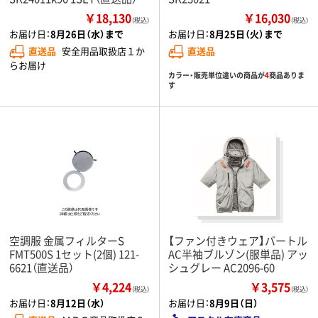
￥18,130
￥16,030
（税込）
（税込）
お届け日：
8月26日（水）まで
お届け日：
8月25日（火）まで
直送品
安全用品取扱店１か
直送品
らお届け
カラー・販売単位違いの商品が
4
商品ありま
す
空調服 金属フィルターS
【ファン付きウェア】バートル
FMT500S 1セット(2個) 121-
AC半袖ブルゾン(服単品) アッ
6621（直送品）
シュグレー AC2096-60
￥4,224
￥3,575
（税込）
（税込）
お届け日：
8月12日（水）
お届け日：
8月9日（日）