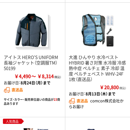
アイトス HERO’S UNIFORM
大進 ひんやり 水冷ベスト
長袖ジャケット（空調服TM）
HYBRID 暑さ対策 水冷服 冷感
50199
熱中症 ペルチェ 素子 冷却 温
度 ペルチェベスト WHV-24F
￥4,490
￥8,314
1枚（直送品）
お届け日：
8月24日（月）まで
￥20,800
（税込）
直送品
お届け日：
8月13日（木）まで
サイズ・カラー・販売単位違いの商品が
23
商
直送品
comcon株式会社か
品あります
らお届け
人気商品