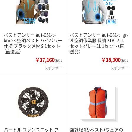
ベストアンサー aut-031-t-
ベストアンサー aut-081-t_gr-
kme-s 空調ベスト ハイパワー
2l 空調作業服 長袖 21V フル
仕様 ブラック迷彩 S 1セット
セットグレー2L 1セット（直
（直送品）
送品）
￥17,160
￥18,900
（税込）
（税込）
スポンサー
スポンサー
バートル ファンユニット ブ
空調服（R）ベスト（ウェアの