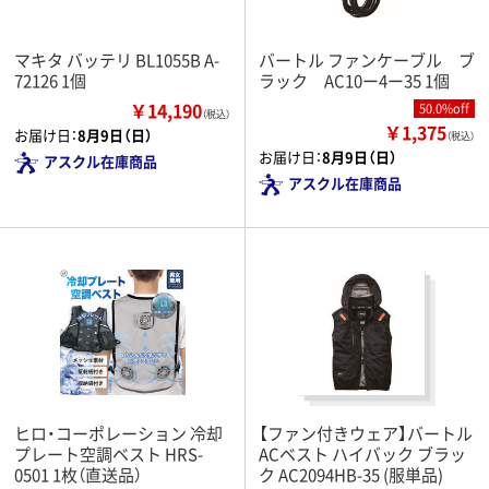
マキタ バッテリ BL1055B A-
バートル ファンケーブル ブ
72126 1個
ラック AC10ー4ー35 1個
￥14,190
50.0%off
（税込）
￥1,375
お届け日：
8月9日（日）
（税込）
お届け日：
8月9日（日）
アスクル在庫商品
アスクル在庫商品
ヒロ・コーポレーション 冷却
【ファン付きウェア】バートル
プレート空調ベスト HRS-
ACベスト ハイバック ブラッ
0501 1枚（直送品）
ク AC2094HB-35 (服単品)