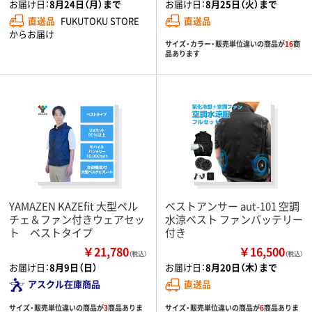
お届け日：
8月24日（月）まで
お届け日：
8月25日（火）まで
直送品
FUKUTOKU STORE
直送品
からお届け
サイズ・カラー・販売単位違いの商品が
16
商
品あります
YAMAZEN KAZEfit 大型ペル
ベストアンサー aut-101 空調
チェ＆ファン付きウェアセッ
水涼ベスト ファンバッテリー
ト ベストタイプ
付き
￥21,780
￥16,500
（税込）
（税込）
お届け日：
8月9日（日）
お届け日：
8月20日（木）まで
アスクル在庫商品
直送品
サイズ・販売単位違いの商品が
3
商品ありま
サイズ・販売単位違いの商品が
6
商品ありま