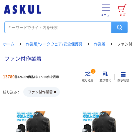
カゴ
メニュー
ホーム
作業服/ワークウェア/安全保護具
作業着
ファン
ファン付作業着
1
13780
件（26069商品）中 1～50件を表示
表示切替
絞り込み
並び替え
ファン付作業着
絞り込み