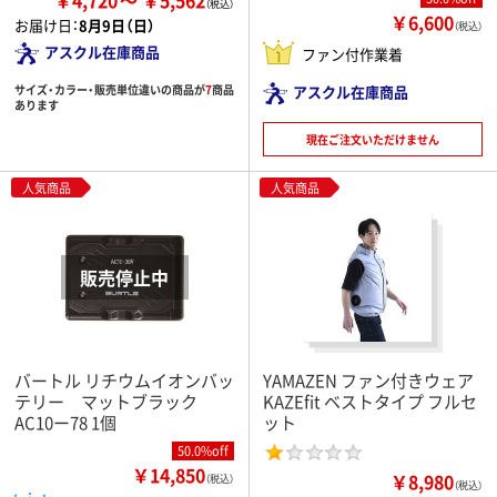
￥4,720
￥5,562
￥6,600
お届け日：
8月9日（日）
（税込）
アスクル在庫商品
ファン付作業着
サイズ・カラー・販売単位違いの商品が
7
商品
アスクル在庫商品
あります
現在ご注文いただけません
人気商品
人気商品
バートル リチウムイオンバッ
YAMAZEN ファン付きウェア
テリー マットブラック
KAZEfit ベストタイプ フルセ
AC10ー78 1個
ット
50.0%off
￥14,850
￥8,980
（税込）
（税込）