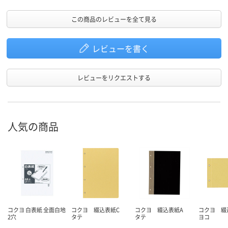
この商品のレビューを全て見る
レビューを書く
レビューをリクエストする
人気の商品
コクヨ 白表紙 全面白地
コクヨ 綴込表紙C
コクヨ 綴込表紙A
コクヨ 
2穴
タテ
タテ
ヨコ