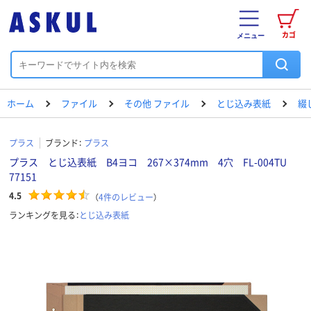
カゴ
メニュー
ホーム
ファイル
その他 ファイル
とじ込み表紙
綴
プラス
ブランド：
プラス
プラス とじ込表紙 B4ヨコ 267×374mm 4穴 FL-004TU
77151
4.5
（
4
件のレビュー
）
ランキングを見る：
とじ込み表紙