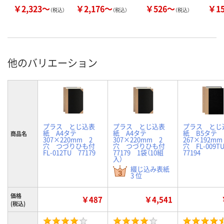
￥2,323～
￥2,176～
￥526～
￥1
（税込）
（税込）
（税込）
他のバリエーション
プラス とじ込表
プラス とじ込表
プラス とじ
紙 A4タテ
紙 A4タテ
紙 B5タテ
商品名
307×220mm 2
307×220mm 2
267×192mm
穴 つづりひも付
穴 つづりひも付
穴 FL-009
FL-012TU 77179
77179 1袋（10組
77194
入）
綴じ込み表紙
3 位
価格
￥487
￥4,541
(税込)