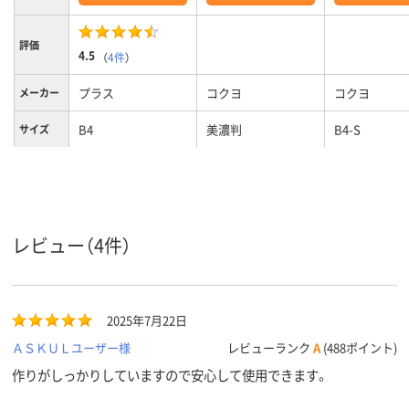
評価
4.5
（
4件
）
プラス
コクヨ
コクヨ
メーカー
B4
美濃判
B4-S
サイズ
4
4
穴数
ヨコ
タテ
向き
レビュー（4件）
2025年7月22日
ＡＳＫＵＬユーザー様
レビューランク
A
(488ポイント)
作りがしっかりしていますので安心して使用できます。