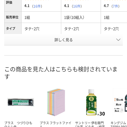
評価
4.1
4.1
4.7
（
16件
）
（
16件
）
（
7件
）
1組
1袋（10組入）
1組
販売単位
タテ・2穴
タテ・2穴
タテ・2穴
タイプ
詳しく見る
A4
A4
B5
サイズ
お申込番
479808
500204
015031
号
あり
あり
あり
在庫
この商品を見た人はこちらも検討されていま
す
8月8日（土）
8月8日（土）
8月8日（土）
お届け日
数量
数量
数量
カゴへ
カゴへ
カ
プラス つづりひも
プラス フラットファイ
サントリー 伊右衛門
キングジム
ウルシ先
ル
「お茶、どうぞ。」 緑茶
TEPRA P