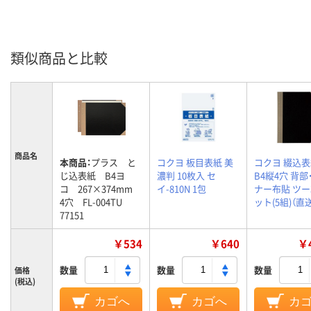
類似商品と比較
商品名
本商品：
プラス と
コクヨ 板目表紙 美
コクヨ 綴込表
じ込表紙 B4ヨ
濃判 10枚入 セ
B4縦4穴 背部
コ 267×374mm
イ-810N 1包
ナー布貼 ツー3
4穴 FL-004TU
ット(5組)（直
77151
￥534
￥640
￥4
数量
数量
数量
価格
(税込)
カゴへ
カゴへ
カ