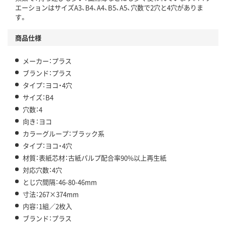
エーションはサイズA3、B4、A4、B5、A5、穴数で2穴と4穴がありま
す。
商品仕様
メーカー：プラス
ブランド：プラス
タイプ：ヨコ・4穴
サイズ：B4
穴数：4
向き：ヨコ
カラーグループ：ブラック系
タイプ：ヨコ・4穴
材質：表紙芯材：古紙パルプ配合率90%以上再生紙
対応穴数：4穴
とじ穴間隔：46-80-46mm
寸法：267×374mm
内容：1組／2枚入
ブランド：プラス