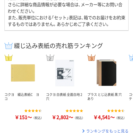
さらに詳細な商品情報が必要な場合は、メーカー等にお問い合
わせください。
また、販売単位における「セット」表記は、箱でのお届けをお約束
するものではありません。あらかじめご了承ください。
綴じ込み表紙の売れ筋ランキング
コクヨ 綴込表紙C ヨ
コクヨ 白表紙 全面白地 2
プラス とじ込表紙 黒 穴
コ
コ
穴
あり
テ
￥151～
￥2,802～
￥4,541～
（税込）
（税込）
（税込）
ランキングをもっと見る