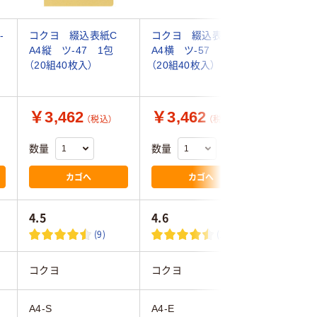
-
コクヨ 綴込表紙C
コクヨ 綴込表紙C
ジョイン
A4縦 ツ-47 1包
A4横 ツ-57 1包
生板目表紙
（20組40枚入）
（20組40枚入）
D152J 1
￥3,462
￥3,462
￥2,4
（税込）
（税込）
数量
数量
数量
カゴへ
カゴへ
4.5
4.6
(9)
(10)
コクヨ
コクヨ
ジョイン
A4-S
A4-E
A4