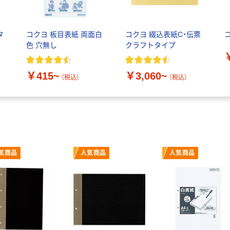
タ
コクヨ 板目表紙 両面白
コクヨ 綴込表紙C・伝票
色 穴無し
クラフトタイプ
￥415~
￥3,060~
（税込）
（税込）
気商品
人気商品
人気商品