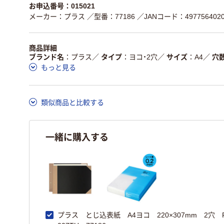
お申込番号：015021
メーカー：プラス
／型番：77186
／JANコード：4977564020
商品詳細
ブランド名
プラス
／
タイプ
ヨコ・2穴
／
サイズ
A4
／
穴
もっと見る
類似商品と比較する
一緒に購入する
プラス とじ込表紙 A4ヨコ 220×307mm 2穴 F