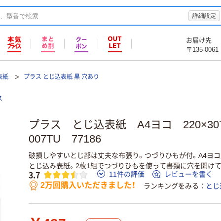
詳細設定
お届け先
〒135-0061
表紙
プラス とじ込表紙 黒 穴あり
ス
プラス とじ込表紙 A4ヨコ 220×307
007TU 77186
破損しやすいとじ部は丈夫な布張り。つづりひもが付。A4ヨコ型
とじ込み表紙。2枚1組でつづりひもを使って書類に穴を開け
3.7
11件の評価
レビューを書く
2万回購入いただきました！
ランキングをみる
とじ