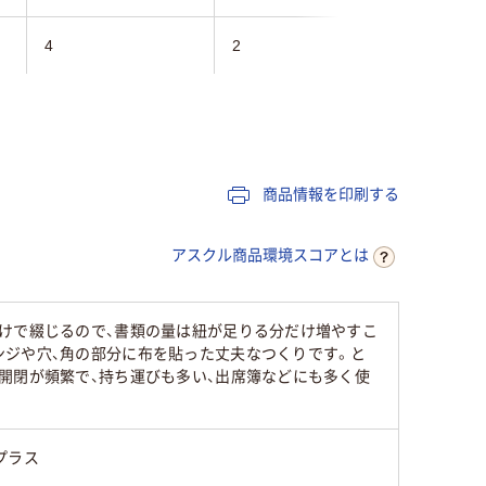
4
2
タテ
ヨコ
130
110
商品情報を印刷する
アスクル商品環境スコアとは
けで綴じるので、書類の量は紐が足りる分だけ増やすこ
ンジや穴、角の部分に布を貼った丈夫なつくりです。と
開閉が頻繁で、持ち運びも多い、出席簿などにも多く使
プラス