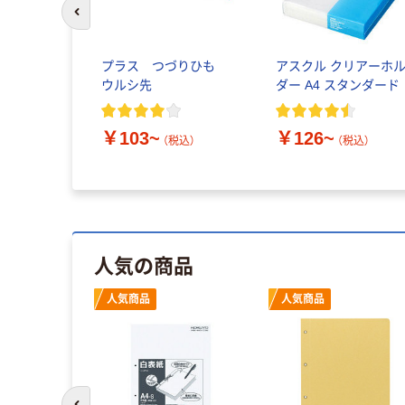
前のスライドへ
ートメーカ
プラス つづりひも
アスクル クリアーホ
ァイル プレ
ウルシ先
ダー A4 スタンダード
） ヨコ
￥103~
￥126~
（税込）
（税込）
税込）
人気の商品
人気商品
人気商品