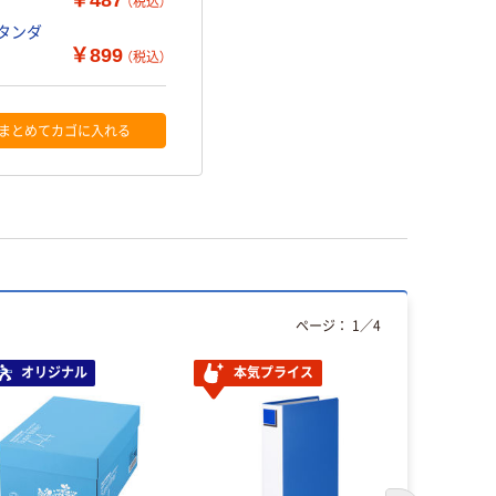
（税込）
スタンダ
￥899
（税込）
まとめてカゴに入れる
ページ：
1
／
4
オリジナル
本気プライス
本気プ