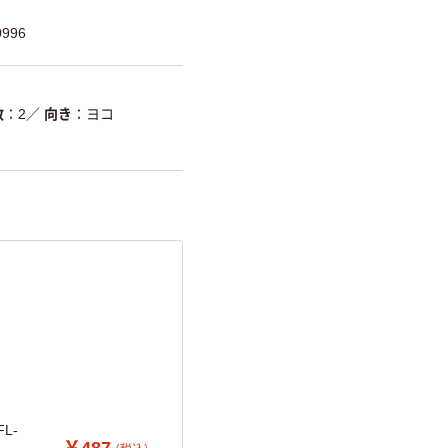
996
数
2
／
向き
ヨコ
L-
￥487