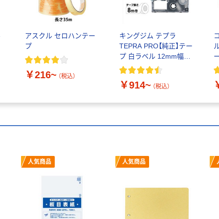
ル
アスクル セロハンテー
キングジム テプラ
プ
TEPRA PRO【純正】テー
プ 白ラベル 12mm幅
（黒文字）
￥216~
（税込）
￥914~
（税込）
人気商品
人気商品