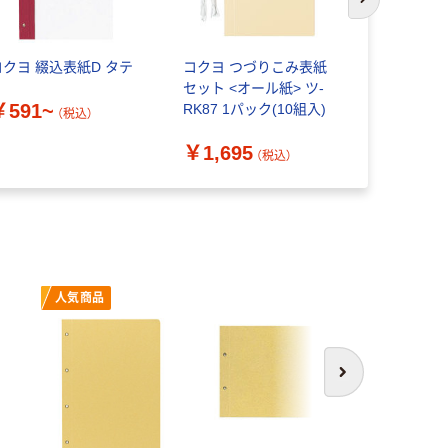
次のスライド
コクヨ 綴込表紙D タテ
コクヨ つづりこみ表紙
ジョインテ
セット <オール紙> ツ-
板目表紙
￥591~
RK87 1パック(10組入)
（税込）
￥2,003
￥1,695
（税込）
人気商品
人気商
次へ