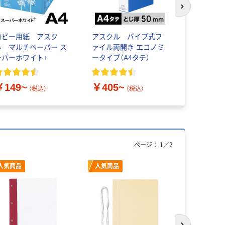
次のスライド
コピー用紙 アスク
アスクル パイプ式フ
アスクル 
ル マルチペーパー ス
ァイル両開き エコノミ
ん 付箋 75
ーパーホワイト+
ータイプ（A4タテ）
￥377~
￥149~
￥405~
（税込）
（税込）
ページ：
1
／
2
人気商品
人気商品