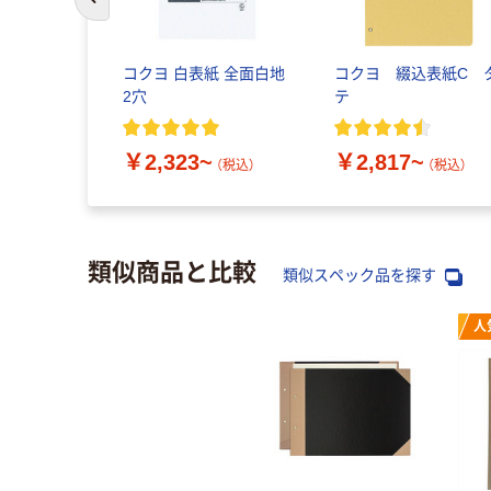
前のスライドへ
コクヨ 白表紙 全面白地
コクヨ 綴込表紙C 
2穴
テ
￥2,323~
￥2,817~
（税込）
（税込）
類似商品と比較
類似スペック品を探す
人