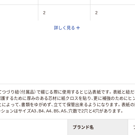
2
2
詳しく見る
ヨコ
タテ
0
てつづり紐（付属品）で綴じる際に使用するとじ込表紙です。表紙と紐だ
保護するために厚みのある芯材に紙クロスを貼り、更に補強のためにヒ
とによって、書類をゆがめず、立てて保管出来るようになります。表紙の
ョンはサイズA3、B4、A4、B5、A5、穴数で2穴と4穴があります。
ブランド名