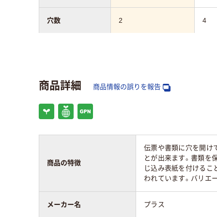
穴数
2
4
向き
ヨコ
タテ
アスクル商品環境
13
商品詳細
スコア
商品情報の誤りを報告
伝票や書類に穴を開け
とが出来ます。書類を
商品の特徴
じ込み表紙を付けるこ
われています。バリエーシ
メーカー名
プラス