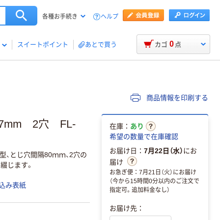
ヘルプ
各種お手続き
0
スイートポイント
あとで買う
カゴ
点
商品情報を印刷する
mm 2穴 FL-
在庫：
あり
希望の数量で在庫確認
お届け日：
7月22日（水）
にお
、とじ穴間隔80ｍｍ、2穴の
届け
て綴じます。
お急ぎ便：7月21日（火）にお届け
（今から15時間0分以内のご注文で
込み表紙
指定可。追加料金なし）
お届け先：