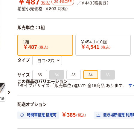
￥487
39.4%OFF
／￥443（税抜き）
（税込）
希望小売価格
￥803
（税込）
販売単位：1組
1組
￥454.1×10組
￥487
￥4,541
（税込）
（税込）
タイプ
B5
B4
A5
A4
A3
サイズ
この商品のバリエーション
「タイプ」「サイズ」「販売単位」違いで 全16商品 あります。
す
配送オプション
￥385
時間帯指定 指定可
置き場所指定 利用
（税込）