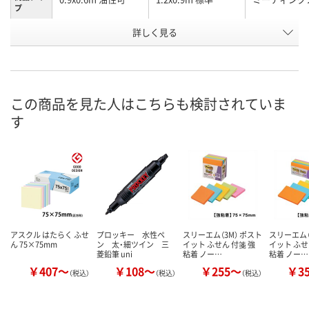
プ
詳しく見る
ホワイトボードフィ
ホワイトボードフィ
強粘着ふせん
種類
ルム
ルム
お申込番
AN61041
X956086
HE76654
号
この商品を見た人はこちらも検討されていま
直送品
入荷待ち
5点
在庫
す
8月9日（日）
お届け日
数量
メーカー都合により
お取り扱い終了しま
販売停止中です
した
カ
アスクル はたらく ふせ
プロッキー 水性ペ
スリーエム（3M） ポスト
スリーエム（
ん 75×75mm
ン 太・細ツイン 三
イット ふせん 付箋 強
イット ふせ
菱鉛筆 uni
粘着 ノー…
粘着 ノー…
￥407～
￥108～
￥255～
￥3
（税込）
（税込）
（税込）