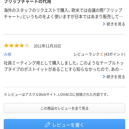
フリップチャートの代用
海外のスタッフのリクエストで購入。欧米では会議の際「フリップ
チャート」というものをよく使いますが日本ではあまり販売してお
らず、価格も高いのでこちらで代用しています。裏に糊がついてい
続きを見る
るので、剥がしたあと壁に貼ることが出来て便利です。もっと大き
いサイズがあると良いです。
2011年11月16日
み様
レビューランク
C
(43ポイント)
社員ミーティング用として購入しました。このようなテーブルトッ
プタイプのポストイットがあることすら知らなかったので、あの大
きさのポストイットに驚きましたが、役に立ち、助かりました。値段
続きを見る
的にちょっと高いなと感じましたが、使用頻度は多くないし、今回の
ミーティングにはぴったりのもので、よかったです。
※
レビューはアスクルWebサイト、LOHACOに投稿された内容です。
この商品のレビューを全て見る
レビューを書く