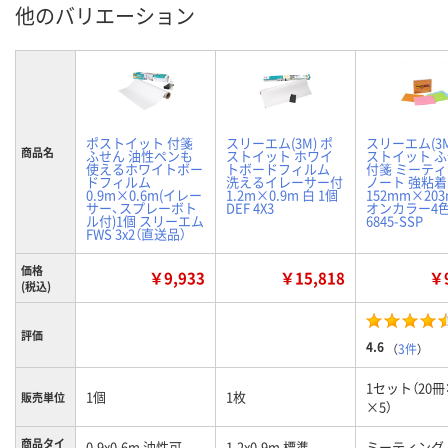
他のバリエーション
ポストイット 付箋
スリーエム(3M) ポ
スリーエム(3M
商品名
ふせん 油性ペンも
ストイット ホワイ
ストイット 
使えるホワイトボー
トボードフィルム
付箋 ミーテ
ドフィルム
洗えるイレーサー付
ノート 強粘着
0.9m×0.6m(イレー
1.2m×0.9m 白 1個
152mm×20
サー、スプレーボト
DEF 4X3
オンカラー4色
ル付)1個 スリーエム
6845-SSP
FWS 3x2（直送品）
価格
￥9,933
￥15,818
￥9
(税込)
評価
4.6
（
3件
）
1セット（20冊
1個
1枚
販売単位
×5）
商品タイ
0.9x0.6m 油性可
1.2x0.9m 標準
ミーティング