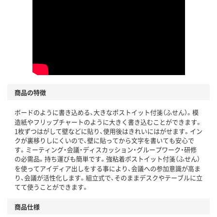
この商品の環境配慮ポイントです。下記商品詳細「
アスクル商品環境スコア詳細／加点項目
」で確認できます。
商品の特徴
ボードのように書き込める、大きなポストイット付箋（ふせん）。模
造紙やフリップチャートのように大きく書き込むことができます。
1枚ずつはがして壁などに貼り、使用後はきれいにはがせます。イン
クが裏移りしにくいので、壁に貼ってから文字を書いても安心で
す。ミーティング・会議・ディスカッション・グループワーク・研修
の必需品。持ち運びも簡単です。強粘着ポストイット付箋（ふせん）
を使ってアイディア出しをする事により、会議への参加意識が高ま
り、会議が活性化します。組立式で、そのままデスクやテーブルに立
てて使うことができます。
商品仕様