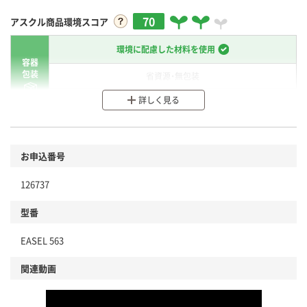
70
アスクル商品環境スコア
環境に配慮した材料を使用
容器
包装
省資源・無包装
詳しく見る
分別・リサイクルしやすい設計
環境に配慮した材料を使用
商品
お申込番号
本体
省資源・省エネ・節水
126737
分別・リサイクルしやすい設計
型番
独自の回収スキームがある
EASEL 563
仕組
アスクルで資源循環している
関連動画
温室効果ガスなどの削減