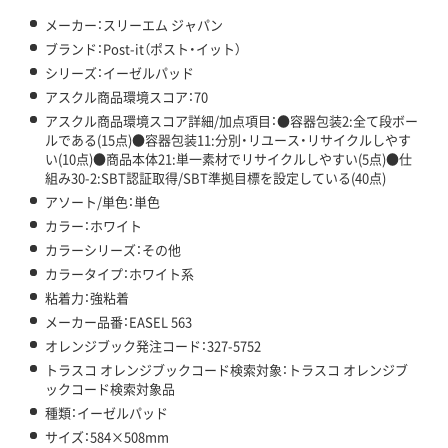
メーカー：スリーエム ジャパン
ブランド：Post-it（ポスト・イット）
シリーズ：イーゼルパッド
アスクル商品環境スコア：70
アスクル商品環境スコア詳細/加点項目：●容器包装2:全て段ボー
ルである(15点)●容器包装11:分別・リユース・リサイクルしやす
い(10点)●商品本体21:単一素材でリサイクルしやすい(5点)●仕
組み30-2:SBT認証取得/SBT準拠目標を設定している(40点)
アソート/単色：単色
カラー：ホワイト
カラーシリーズ：その他
カラータイプ：ホワイト系
粘着力：強粘着
メーカー品番：EASEL 563
オレンジブック発注コード：327-5752
トラスコ オレンジブックコード検索対象：トラスコ オレンジブ
ックコード検索対象品
種類：イーゼルパッド
サイズ：584×508mm