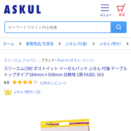
カゴ
メニュー
ホーム
事務用品/文房具
ふせん（付箋）
ふせん（特大）
スリーエム ジャパン
ブランド：
Post-it（ポスト・イット）
スリーエム(3M) ポストイット イーゼルパッド ふせん 付箋 テーブル
トップタイプ 584mm×508mm 白無地 1冊 EASEL 563
4.0
（
2
件のレビュー
）
ふせん（特大） 1位