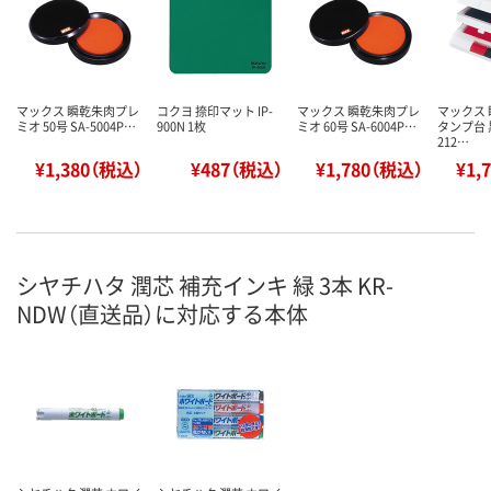
マックス 瞬乾朱肉プレ
コクヨ 捺印マット IP-
マックス 瞬乾朱肉プレ
マックス 
ミオ 50号 SA-5004P…
900N 1枚
ミオ 60号 SA-6004P…
タンプ台 黒
212…
¥1,380（税込）
¥487（税込）
¥1,780（税込）
¥1,
シヤチハタ 潤芯 補充インキ 緑 3本 KR-
NDW（直送品）に対応する本体