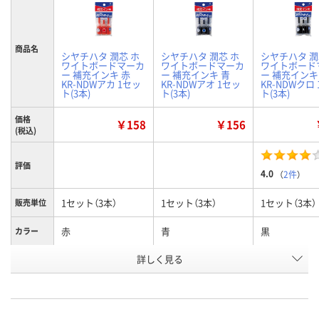
商品名
シヤチハタ 潤芯 ホ
シヤチハタ 潤芯 ホ
シヤチハタ 潤
ワイトボードマーカ
ワイトボードマーカ
ワイトボード
ー 補充インキ 赤
ー 補充インキ 青
ー 補充インキ
KR-NDWアカ 1セッ
KR-NDWアオ 1セッ
KR-NDWクロ
ト(3本)
ト(3本)
ト(3本)
価格
￥158
￥156
(税込)
評価
4.0
（
2件
）
1セット（3本）
1セット（3本）
1セット（3本）
販売単位
赤
青
黒
カラー
お申込番
詳しく見る
A605675
A605674
A605676
号
あり
あり
あり
在庫