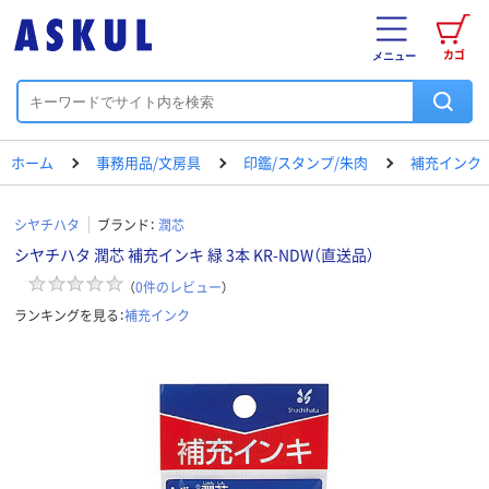
カゴ
メニュー
ホーム
事務用品/文房具
印鑑/スタンプ/朱肉
補充インク
シヤチハタ
ブランド：
潤芯
シヤチハタ 潤芯 補充インキ 緑 3本 KR-NDW（直送品）
（
0
件のレビュー
）
ランキングを見る：
補充インク