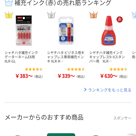
補充インク（赤）の売れ筋ランキング
シャチハタ補充インク
シヤチハタ ビジネス用キ
シヤチハタ補充インク
シ
データーネームEX用
ャップレス専用補充イン
キャップレス9・Xスタン
用
XLR-GL
キ XLR-R…
パー用 XLR…
￥383～
￥339～
￥630～
（税込）
（税込）
（税込）
ランキングをもっと見る
メーカーからのおすすめ商品
スポンサー