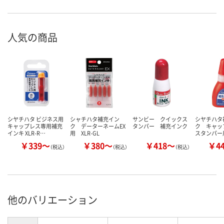
人気の商品
シヤチハタ ビジネス用
シャチハタ補充イン
サンビー クイックス
シヤチハタ
キャップレス専用補充
ク データーネームEX
タンパー 補充インク
ク キャップ
インキ XLR-R…
用 XLR-GL
スタンパー
￥339～
￥380～
￥418～
￥4
（税込）
（税込）
（税込）
他のバリエーション