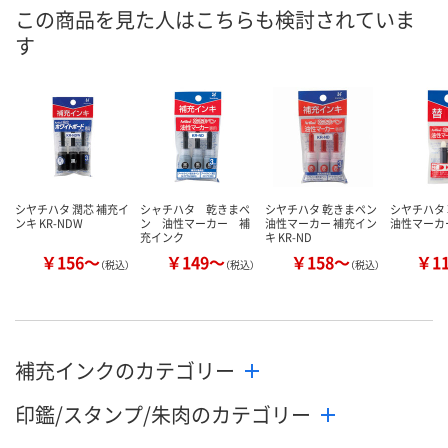
8月11日（火）
8月11日（火）
8月11日（火）
お届け日
この商品を見た人はこちらも検討されていま
す
数量
数量
数量
カゴへ
カゴへ
カ
シヤチハタ 潤芯 補充イ
シャチハタ 乾きまペ
シヤチハタ 乾きまペン
シヤチハタ
ンキ KR-NDW
ン 油性マーカー 補
油性マーカー 補充イン
油性マーカー
充インク
キ KR-ND
￥156～
￥149～
￥158～
￥1
（税込）
（税込）
（税込）
補充インクのカテゴリー
印鑑/スタンプ/朱肉のカテゴリー