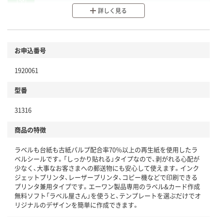
分別・リサイクルしやすい設計
詳しく見る
環境に配慮した材料を使用
商品
お申込番号
本体
省資源・省エネ・節水
1920061
分別・リサイクルしやすい設計
型番
独自の回収スキームがある
31316
仕組
アスクルで資源循環している
商品の特徴
温室効果ガスなどの削減
ラベルも台紙も古紙パルプ配合率70％以上の再生紙を使用したラ
この商品の環境配慮ポイントです。下記商品詳細「
ベルシールです。「しっかり貼れる」タイプなので、剥がれる心配が
アスクル商品環境スコア詳細／加点項目
」で確認できます。
少なく、大事なお客さまへの郵送物にも安心して使えます。インク
ジェットプリンタ、レーザープリンタ、コピー機などで印刷できる
プリンタ兼用タイプです。エーワン製品専用のラベル&カード作成
無料ソフト「ラベル屋さん」を使うと、テンプレートを選ぶだけでオ
リジナルのデザインを簡単に作成できます。