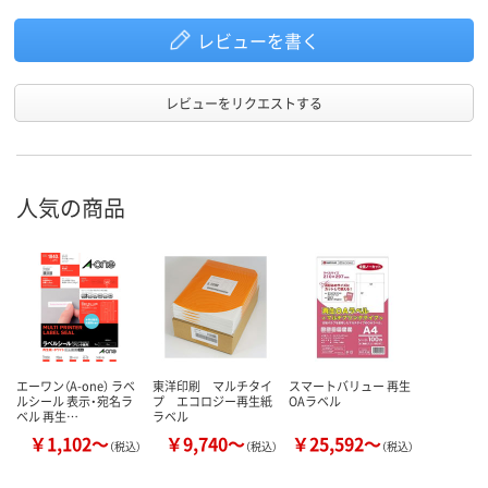
レビューを書く
レビューをリクエストする
人気の商品
エーワン（A-one） ラベ
東洋印刷 マルチタイ
スマートバリュー 再生
ルシール 表示・宛名ラ
プ エコロジー再生紙
OAラベル
ベル 再生…
ラベル
￥1,102～
￥9,740～
￥25,592～
（税込）
（税込）
（税込）