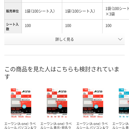
1袋（100シー
1袋（100シート入）
1袋（100シート入）
販売単位
×3袋
シート入
100
100
100
数
詳しく見る
10面
12面
12面
ラベルサ
イズ
（86.4×50.8mm）
（86.4×42.3mm）
（86.4×42.3
お申込番
9502273
9502246
9687098
号
この商品を見た人はこちらも検討されていま
あり
あり
3点
在庫
す
8月10日（月）
8月10日（月）
8月10日（月）
お届け日
数量
数量
数量
カゴへ
カゴへ
カ
エーワン（A-one） ラベ
エーワン（A-one） ラベ
エーワン（A-one） ラベ
エーワン（A-
ルシール パソコン＆ワ
ルシール 表示・宛名ラ
ルシール パソコン＆ワ
ルシール 