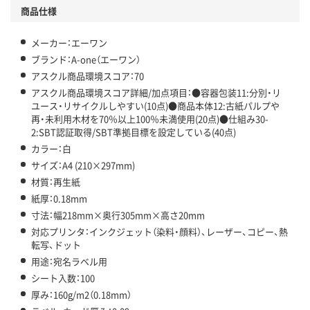
商品仕様
メーカー：エーワン
ブランド：A-one（エーワン）
アスクル商品環境スコア：70
アスクル商品環境スコア詳細/加点項目：●容器包装11:分別・リ
ユース・リサイクルしやすい(10点)●商品本体12:古紙パルプや
再・未利用木材を70％以上100％未満使用(20点)●仕組み30-
2:SBT認証取得/SBT準拠目標を設定している(40点)
カラー：白
サイズ：A4 (210×297mm)
材質：再生紙
紙厚：0.18mm
寸法：幅218mm×奥行305mm×高さ20mm
対応プリンタ：インクジェット（染料・顔料）、レーザー、コピー、熱
転写、ドット
用途：宛名ラベル用
シート入数：100
厚み：160g/m2（0.18mm）