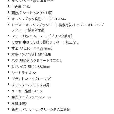
ラベル・カード厚み：0.09mm
白色度：70％
面数/（1シートあたり）：14面
オレンジブック発注コード：806-6547
トラスコ オレンジブックコード検索対象：トラスコ オレンジブ
ックコード検索対象品
シリ―ズ名：ラベルシール［プリンタ兼用］
その他：●はくり紙に樹脂ラミネート加工なし
寸法：A4（210mm×297mm）
対応インク：染料・顔料兼用
ハクリ紙：樹脂ラミネート加工なし
1片サイズ：86.4×38.1mm
シートサイズ：A4
ブランド：A-one（エーワン）
プリンター：プリンタ兼用
メーカー品番：31316
商品タイプ1：ラベルシール
片数：1400
名称：ラベルシール グリーン購入法適合