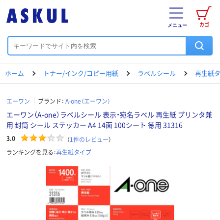
カゴ
メニュー
ホーム
トナー/インク/コピー用紙
ラベルシール
再生紙
エーワン
ブランド：
A-one（エーワン）
エーワン（A-one）ラベルシール 表示・宛名ラベル 再生紙 プリンタ兼
用 封筒 シール ステッカー A4 14面 100シート 徳用 31316
3.0
（
1
件のレビュー
）
ランキングを見る：
再生紙タイプ