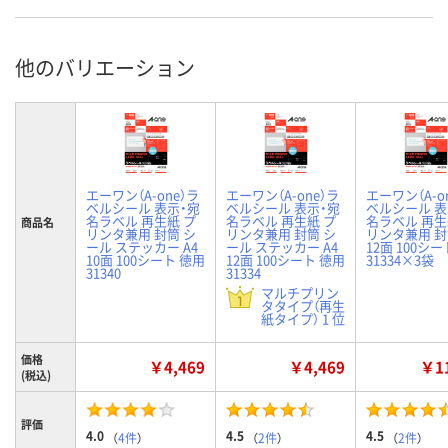
他のバリエーション
エーワン（A-one）ラ
エーワン（A-one）ラ
エーワン（A-o
ベルシール 表示・宛
ベルシール 表示・宛
ベルシール 表
名ラベル 再生紙 プ
名ラベル 再生紙 プ
名ラベル 再生
商品名
リンタ兼用 封筒 シ
リンタ兼用 封筒 シ
リンタ兼用 封筒
ール ステッカー A4
ール ステッカー A4
12面 100シ
10面 100シート 徳用
12面 100シート 徳用
31334×3袋
31340
31334
マルチプリン
タタイプ（再生
紙タイプ） 1 位
価格
￥4,469
￥4,469
￥11
(税込)
評価
4.0
4.5
4.5
（
4件
）
（
2件
）
（
2件
）