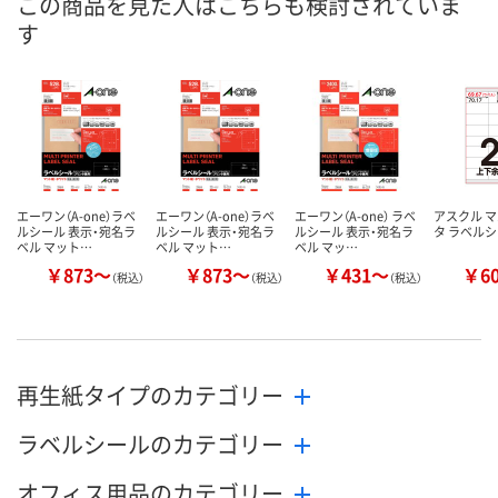
この商品を見た人はこちらも検討されていま
あり
あり
3点
在庫
す
8月7日（金）
8月7日（金）
8月7日（金）
お届け日
数量
数量
数量
カゴへ
カゴへ
カ
エーワン（A-one）ラベ
エーワン（A-one）ラベ
エーワン（A-one） ラベ
アスクル 
ルシール 表示・宛名ラ
ルシール 表示・宛名ラ
ルシール 表示・宛名ラ
タ ラベル
ベル マット…
ベル マット…
ベル マッ…
￥873～
￥873～
￥431～
￥6
（税込）
（税込）
（税込）
再生紙タイプのカテゴリー
ラベルシールのカテゴリー
オフィス用品のカテゴリー