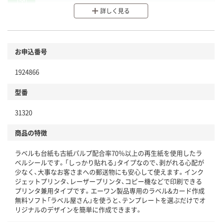
分別・リサイクルしやすい設計
詳しく見る
環境に配慮した材料を使用
商品
お申込番号
本体
省資源・省エネ・節水
1924866
分別・リサイクルしやすい設計
型番
独自の回収スキームがある
31320
仕組
アスクルで資源循環している
商品の特徴
温室効果ガスなどの削減
ラベルも台紙も古紙パルプ配合率70％以上の再生紙を使用したラ
この商品の環境配慮ポイントです。下記商品詳細「
ベルシールです。「しっかり貼れる」タイプなので、剥がれる心配が
アスクル商品環境スコア詳細／加点項目
」で確認できます。
少なく、大事なお客さまへの郵送物にも安心して使えます。インク
ジェットプリンタ、レーザープリンタ、コピー機などで印刷できる
プリンタ兼用タイプです。エーワン製品専用のラベル&カード作成
無料ソフト「ラベル屋さん」を使うと、テンプレートを選ぶだけでオ
リジナルのデザインを簡単に作成できます。