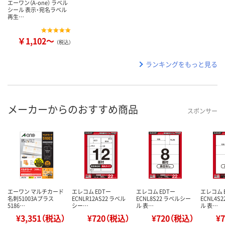
エーワン（A-one） ラベル
シール 表示・宛名ラベル
再生…
￥1,102～
（税込）
ランキングをもっと見る
メーカーからのおすすめ商品
スポンサー
エーワン マルチカード
エレコム EDTー
エレコム EDTー
エレコム 
名刺51003Aプラス
ECNLR12AS22 ラベル
ECNL8S22 ラベルシー
ECNL4S
5186…
シー…
ル 表…
ル 表…
¥3,351（税込）
¥720（税込）
¥720（税込）
¥