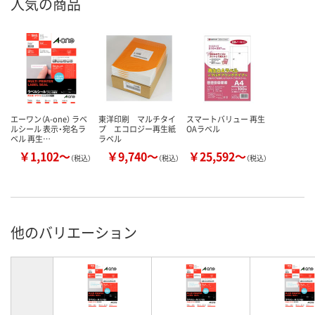
人気の商品
エーワン（A-one） ラベ
東洋印刷 マルチタイ
スマートバリュー 再生
ルシール 表示・宛名ラ
プ エコロジー再生紙
OAラベル
ベル 再生…
ラベル
￥1,102～
￥9,740～
￥25,592～
（税込）
（税込）
（税込）
他のバリエーション