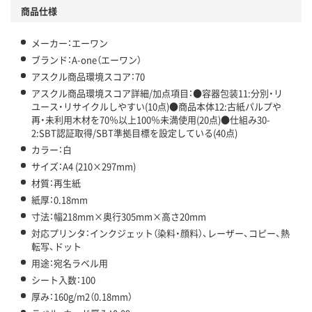
商品仕様
メーカー：エーワン
ブランド：A-one（エーワン）
アスクル商品環境スコア：70
アスクル商品環境スコア詳細/加点項目：●容器包装11:分別・リ
ユース・リサイクルしやすい(10点)●商品本体12:古紙パルプや
再・未利用木材を70％以上100％未満使用(20点)●仕組み30-
2:SBT認証取得/SBT準拠目標を設定している(40点)
カラー：白
サイズ：A4 (210×297mm)
材質：再生紙
紙厚：0.18mm
寸法：幅218mm×奥行305mm×高さ20mm
対応プリンタ：インクジェット（染料・顔料）、レーザー、コピー、熱
転写、ドット
用途：宛名ラベル用
シート入数：100
厚み：160g/m2（0.18mm）