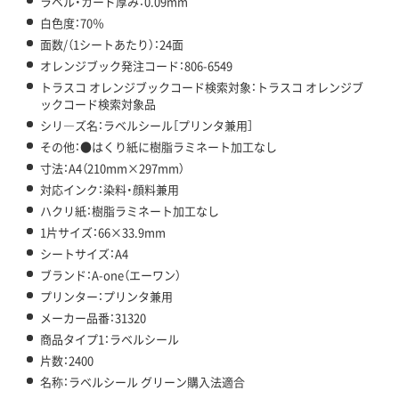
ラベル・カード厚み：0.09mm
白色度：70％
面数/（1シートあたり）：24面
オレンジブック発注コード：806-6549
トラスコ オレンジブックコード検索対象：トラスコ オレンジブ
ックコード検索対象品
シリ―ズ名：ラベルシール［プリンタ兼用］
その他：●はくり紙に樹脂ラミネート加工なし
寸法：A4（210mm×297mm）
対応インク：染料・顔料兼用
ハクリ紙：樹脂ラミネート加工なし
1片サイズ：66×33.9mm
シートサイズ：A4
ブランド：A-one（エーワン）
プリンター：プリンタ兼用
メーカー品番：31320
商品タイプ1：ラベルシール
片数：2400
名称：ラベルシール グリーン購入法適合