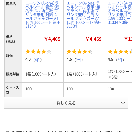
エーワン（A-one）ラ
エーワン（A-one）ラ
エーワン（A-o
商品名
ベルシール 表示・宛
ベルシール 表示・宛
ベルシール 表
名ラベル 再生紙 プ
名ラベル 再生紙 プ
名ラベル 再生
リンタ兼用 封筒 シ
リンタ兼用 封筒 シ
リンタ兼用 封筒
ール ステッカー A4
ール ステッカー A4
12面 100シ
10面 100シート 徳用
12面 100シート 徳用
31334×3袋
31340
31334
価格
￥4,469
￥4,469
￥11
(税込)
評価
4.0
4.5
4.5
（
4件
）
（
2件
）
（
2件
）
1袋（100シー
1袋（100シート入）
1袋（100シート入）
販売単位
×3袋
シート入
100
100
100
数
詳しく見る
10面
12面
12面
ラベルサ
イズ
（86.4×50.8mm）
（86.4×42.3mm）
（86.4×42.3
お申込番
9502273
9502246
9687098
号