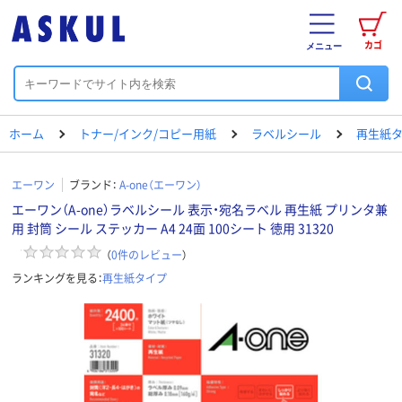
カゴ
メニュー
ホーム
トナー/インク/コピー用紙
ラベルシール
再生紙
エーワン
ブランド：
A-one（エーワン）
エーワン（A-one）ラベルシール 表示・宛名ラベル 再生紙 プリンタ兼
用 封筒 シール ステッカー A4 24面 100シート 徳用 31320
（
0
件のレビュー
）
ランキングを見る：
再生紙タイプ