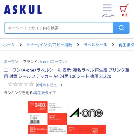
カゴ
メニュー
ホーム
トナー/インク/コピー用紙
ラベルシール
再生紙
エーワン
ブランド：
A-one（エーワン）
エーワン（A-one）ラベルシール 表示・宛名ラベル 再生紙 プリンタ兼
用 封筒 シール ステッカー A4 24面 100シート 徳用 31320
（
0
件のレビュー
）
ランキングを見る：
再生紙タイプ