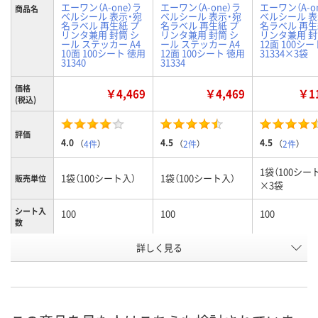
エーワン（A-one）ラ
エーワン（A-one）ラ
エーワン（A-o
商品名
ベルシール 表示・宛
ベルシール 表示・宛
ベルシール 表
名ラベル 再生紙 プ
名ラベル 再生紙 プ
名ラベル 再生
リンタ兼用 封筒 シ
リンタ兼用 封筒 シ
リンタ兼用 封筒
ール ステッカー A4
ール ステッカー A4
12面 100シ
10面 100シート 徳用
12面 100シート 徳用
31334×3袋
31340
31334
価格
￥4,469
￥4,469
￥11
(税込)
評価
4.0
4.5
4.5
（
4件
）
（
2件
）
（
2件
）
1袋（100シー
1袋（100シート入）
1袋（100シート入）
販売単位
×3袋
シート入
100
100
100
数
詳しく見る
10面
12面
12面
ラベルサ
イズ
（86.4×50.8mm）
（86.4×42.3mm）
（86.4×42.3
お申込番
9502273
9502246
9687098
号