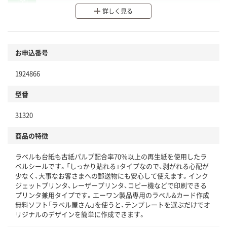
分別・リサイクルしやすい設計
詳しく見る
環境に配慮した材料を使用
商品
お申込番号
本体
省資源・省エネ・節水
1924866
分別・リサイクルしやすい設計
型番
独自の回収スキームがある
31320
仕組
アスクルで資源循環している
商品の特徴
温室効果ガスなどの削減
ラベルも台紙も古紙パルプ配合率70％以上の再生紙を使用したラ
この商品の環境配慮ポイントです。下記商品詳細「
ベルシールです。「しっかり貼れる」タイプなので、剥がれる心配が
アスクル商品環境スコア詳細／加点項目
」で確認できます。
少なく、大事なお客さまへの郵送物にも安心して使えます。インク
ジェットプリンタ、レーザープリンタ、コピー機などで印刷できる
プリンタ兼用タイプです。エーワン製品専用のラベル&カード作成
無料ソフト「ラベル屋さん」を使うと、テンプレートを選ぶだけでオ
リジナルのデザインを簡単に作成できます。