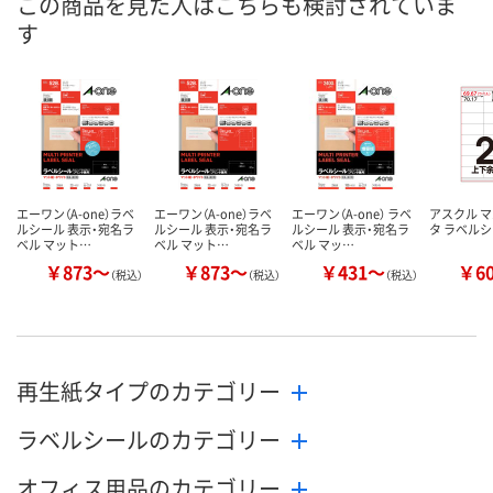
この商品を見た人はこちらも検討されていま
あり
あり
3点
在庫
す
8月8日（土）
8月8日（土）
8月8日（土）
お届け日
数量
数量
数量
カゴへ
カゴへ
カ
エーワン（A-one）ラベ
エーワン（A-one）ラベ
エーワン（A-one） ラベ
アスクル 
ルシール 表示・宛名ラ
ルシール 表示・宛名ラ
ルシール 表示・宛名ラ
タ ラベル
ベル マット…
ベル マット…
ベル マッ…
￥873～
￥873～
￥431～
￥6
（税込）
（税込）
（税込）
再生紙タイプのカテゴリー
ラベルシールのカテゴリー
オフィス用品のカテゴリー