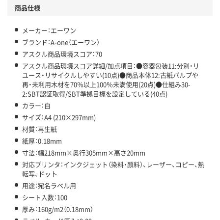
商品仕様
メーカー：エーワン
ブランド：A-one（エーワン）
アスクル商品環境スコア：70
アスクル商品環境スコア詳細/加点項目：●容器包装11:分別・リ
ユース・リサイクルしやすい(10点)●商品本体12:古紙パルプや
再・未利用木材を70％以上100％未満使用(20点)●仕組み30-
2:SBT認証取得/SBT準拠目標を設定している(40点)
カラー：白
サイズ：A4 (210×297mm)
材質：再生紙
紙厚：0.18mm
寸法：幅218mm×奥行305mm×高さ20mm
対応プリンタ：インクジェット（染料・顔料）、レーザー、コピー、熱
転写、ドット
用途：宛名ラベル用
シート入数：100
厚み：160g/m2（0.18mm）