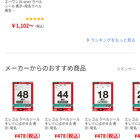
エーワン（A-one） ラベル
シール 表示・宛名ラベル
再生…
￥1,102～
（税込）
ランキングをもっと見る
メーカーからのおすすめ商品
スポンサー
エレコム ラベルシール
エレコム ラベルシール
エレコム ラベルシール
エレコム
キレイにはがせる 表
キレイにはがせる 表
キレイにはがせる 表
キレイに
示・宛名…
示・宛名…
示・宛名…
示・宛名
¥478（税込）
¥478（税込）
¥478（税込）
¥