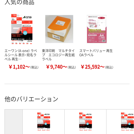
人気の商品
エーワン（A-one） ラベ
東洋印刷 マルチタイ
スマートバリュー 再生
ルシール 表示・宛名ラ
プ エコロジー再生紙
OAラベル
ベル 再生…
ラベル
￥1,102～
￥9,740～
￥25,592～
（税込）
（税込）
（税込）
他のバリエーション