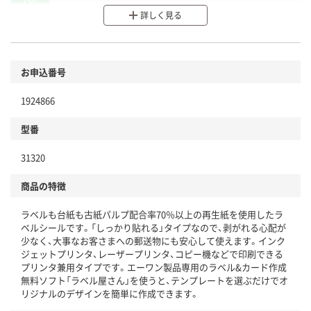
分別・リサイクルしやすい設計
詳しく見る
環境に配慮した材料を使用
商品
お申込番号
本体
省資源・省エネ・節水
1924866
分別・リサイクルしやすい設計
型番
独自の回収スキームがある
31320
仕組
アスクルで資源循環している
商品の特徴
温室効果ガスなどの削減
ラベルも台紙も古紙パルプ配合率70％以上の再生紙を使用したラ
この商品の環境配慮ポイントです。下記商品詳細「
ベルシールです。「しっかり貼れる」タイプなので、剥がれる心配が
アスクル商品環境スコア詳細／加点項目
」で確認できます。
少なく、大事なお客さまへの郵送物にも安心して使えます。インク
ジェットプリンタ、レーザープリンタ、コピー機などで印刷できる
プリンタ兼用タイプです。エーワン製品専用のラベル&カード作成
無料ソフト「ラベル屋さん」を使うと、テンプレートを選ぶだけでオ
リジナルのデザインを簡単に作成できます。