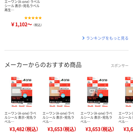
エーワン（A-one） ラベル
シール 表示・宛名ラベル
再生…
￥1,102～
（税込）
ランキングをもっと見る
メーカーからのおすすめ商品
スポンサー
エーワン（A-one）ラベ
エーワン（A-one）ラベ
エーワン（A-one）ラベ
エーワン（
ルシール 表示・宛名ラ
ルシール 表示・宛名ラ
ルシール 表示・宛名ラ
ルシール 
ベル…
ベル…
ベル…
ベル…
¥3,482（税込）
¥3,653（税込）
¥3,653（税込）
¥3,