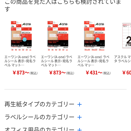
この商品を見た人はこちらも検討されていま
あり
あり
3点
在庫
す
8月8日（土）
8月8日（土）
8月8日（土）
お届け日
数量
数量
数量
カゴへ
カゴへ
カ
エーワン（A-one）ラベ
エーワン（A-one）ラベ
エーワン（A-one） ラベ
アスクル 
ルシール 表示・宛名ラ
ルシール 表示・宛名ラ
ルシール 表示・宛名ラ
タ ラベル
ベル マット…
ベル マット…
ベル マッ…
￥873～
￥873～
￥431～
￥6
（税込）
（税込）
（税込）
再生紙タイプのカテゴリー
ラベルシールのカテゴリー
オフィス用品のカテゴリー