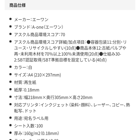
商品仕様
メーカー：エーワン
ブランド：A-one（エーワン）
アスクル商品環境スコア：70
アスクル商品環境スコア詳細/加点項目：●容器包装11:分別・リ
ユース・リサイクルしやすい(10点)●商品本体12:古紙パルプや
再・未利用木材を70％以上100％未満使用(20点)●仕組み30-
2:SBT認証取得/SBT準拠目標を設定している(40点)
カラー：白
サイズ：A4 (210×297mm)
材質：再生紙
紙厚：0.18mm
寸法：幅218mm×奥行305mm×高さ20mm
対応プリンタ：インクジェット（染料・顔料）、レーザー、コピー、熱
転写、ドット
用途：宛名ラベル用
シート入数：100
厚み：160g/m2（0.18mm）