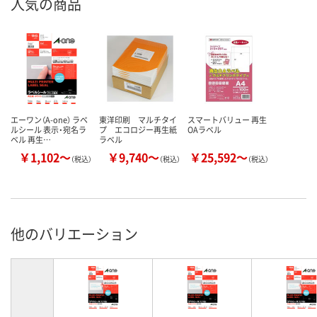
人気の商品
エーワン（A-one） ラベ
東洋印刷 マルチタイ
スマートバリュー 再生
ルシール 表示・宛名ラ
プ エコロジー再生紙
OAラベル
ベル 再生…
ラベル
￥1,102～
￥9,740～
￥25,592～
（税込）
（税込）
（税込）
他のバリエーション