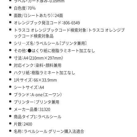
ラベル・カード厚み：0.09mm
白色度：70％
面数/（1シートあたり）：24面
オレンジブック発注コード：806-6549
トラスコ オレンジブックコード検索対象：トラスコ オレンジブ
ックコード検索対象品
シリ―ズ名：ラベルシール［プリンタ兼用］
その他：●はくり紙に樹脂ラミネート加工なし
寸法：A4（210mm×297mm）
対応インク：染料・顔料兼用
ハクリ紙：樹脂ラミネート加工なし
1片サイズ：66×33.9mm
シートサイズ：A4
ブランド：A-one（エーワン）
プリンター：プリンタ兼用
メーカー品番：31320
商品タイプ1：ラベルシール
片数：2400
名称：ラベルシール グリーン購入法適合