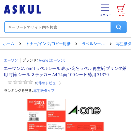
カゴ
メニュー
ホーム
トナー/インク/コピー用紙
ラベルシール
再生紙
エーワン
ブランド：
A-one（エーワン）
エーワン（A-one）ラベルシール 表示・宛名ラベル 再生紙 プリンタ兼
用 封筒 シール ステッカー A4 24面 100シート 徳用 31320
（
0
件のレビュー
）
ランキングを見る：
再生紙タイプ