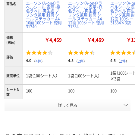
エーワン（A-one）ラ
エーワン（A-one）ラ
エーワン（A-o
商品名
ベルシール 表示・宛
ベルシール 表示・宛
ベルシール 表
名ラベル 再生紙 プ
名ラベル 再生紙 プ
名ラベル 再生
リンタ兼用 封筒 シ
リンタ兼用 封筒 シ
リンタ兼用 封筒
ール ステッカー A4
ール ステッカー A4
12面 100シ
10面 100シート 徳用
12面 100シート 徳用
31334×3袋
31340
31334
価格
￥4,469
￥4,469
￥11
(税込)
評価
4.0
4.5
4.5
（
4件
）
（
2件
）
（
2件
）
1袋（100シー
1袋（100シート入）
1袋（100シート入）
販売単位
×3袋
シート入
100
100
100
数
詳しく見る
10面
12面
12面
ラベルサ
イズ
（86.4×50.8mm）
（86.4×42.3mm）
（86.4×42.3
お申込番
9502273
9502246
9687098
号