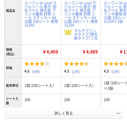
エーワン（A-one）ラ
エーワン（A-one）ラ
エーワン（A-o
ベルシール 表示・宛
ベルシール 表示・宛
ベルシール 表
名ラベル 再生紙 プ
名ラベル 再生紙 プ
名ラベル 再生
商品名
リンタ兼用 封筒 シ
リンタ兼用 封筒 シ
リンタ兼用 封筒
ール ステッカー A4
ール ステッカー A4
12面 100シ
10面 100シート 徳用
12面 100シート 徳用
31334×3袋
31340
31334
マルチプリン
タタイプ（再生
紙タイプ） 1 位
価格
￥4,469
￥4,469
￥11
(税込)
評価
4.0
4.5
4.5
（
4件
）
（
2件
）
（
2件
）
1袋（100シー
1袋（100シート入）
1袋（100シート入）
販売単位
×3袋
シート入
100
100
100
数
詳しく見る
10面
12面
12面
ラベルサ
イズ
（86.4×50.8mm）
（86.4×42.3mm）
（86.4×42.3