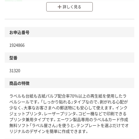
分別・リサイクルしやすい設計
詳しく見る
環境に配慮した材料を使用
商品
お申込番号
本体
省資源・省エネ・節水
1924866
分別・リサイクルしやすい設計
型番
独自の回収スキームがある
31320
仕組
アスクルで資源循環している
商品の特徴
温室効果ガスなどの削減
ラベルも台紙も古紙パルプ配合率70％以上の再生紙を使用したラ
この商品の環境配慮ポイントです。下記商品詳細「
ベルシールです。「しっかり貼れる」タイプなので、剥がれる心配が
アスクル商品環境スコア詳細／加点項目
」で確認できます。
少なく、大事なお客さまへの郵送物にも安心して使えます。インク
ジェットプリンタ、レーザープリンタ、コピー機などで印刷できる
プリンタ兼用タイプです。エーワン製品専用のラベル&カード作成
無料ソフト「ラベル屋さん」を使うと、テンプレートを選ぶだけでオ
リジナルのデザインを簡単に作成できます。