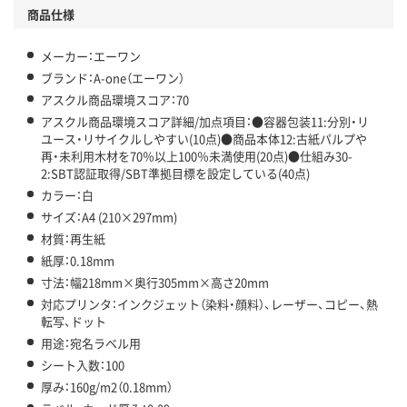
商品仕様
メーカー：エーワン
ブランド：A-one（エーワン）
アスクル商品環境スコア：70
アスクル商品環境スコア詳細/加点項目：●容器包装11:分別・リ
ユース・リサイクルしやすい(10点)●商品本体12:古紙パルプや
再・未利用木材を70％以上100％未満使用(20点)●仕組み30-
2:SBT認証取得/SBT準拠目標を設定している(40点)
カラー：白
サイズ：A4 (210×297mm)
材質：再生紙
紙厚：0.18mm
寸法：幅218mm×奥行305mm×高さ20mm
対応プリンタ：インクジェット（染料・顔料）、レーザー、コピー、熱
転写、ドット
用途：宛名ラベル用
シート入数：100
厚み：160g/m2（0.18mm）