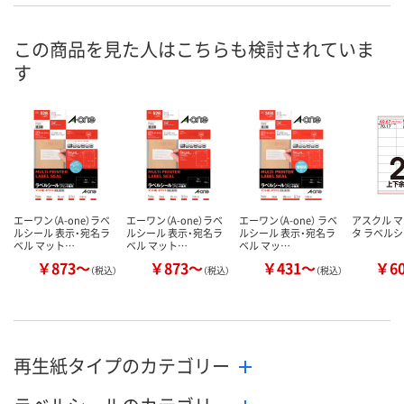
お申込番
9502273
9502246
9687098
号
この商品を見た人はこちらも検討されていま
あり
あり
3点
在庫
す
8月10日（月）
8月10日（月）
8月10日（月）
お届け日
数量
数量
数量
カゴへ
カゴへ
カ
エーワン（A-one）ラベ
エーワン（A-one）ラベ
エーワン（A-one） ラベ
アスクル 
ルシール 表示・宛名ラ
ルシール 表示・宛名ラ
ルシール 表示・宛名ラ
タ ラベル
ベル マット…
ベル マット…
ベル マッ…
￥873～
￥873～
￥431～
￥6
（税込）
（税込）
（税込）
再生紙タイプのカテゴリー