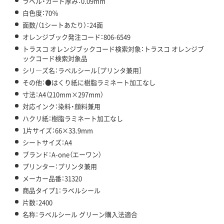
ラベル・カード厚み：0.09mm
白色度：70％
面数/（1シートあたり）：24面
オレンジブック発注コード：806-6549
トラスコ オレンジブックコード検索対象：トラスコ オレンジブ
ックコード検索対象品
シリ―ズ名：ラベルシール［プリンタ兼用］
その他：●はくり紙に樹脂ラミネート加工なし
寸法：A4（210mm×297mm）
対応インク：染料・顔料兼用
ハクリ紙：樹脂ラミネート加工なし
1片サイズ：66×33.9mm
シートサイズ：A4
ブランド：A-one（エーワン）
プリンター：プリンタ兼用
メーカー品番：31320
商品タイプ1：ラベルシール
片数：2400
名称：ラベルシール グリーン購入法適合