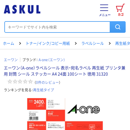
カゴ
メニュー
ホーム
トナー/インク/コピー用紙
ラベルシール
再生紙
エーワン
ブランド：
A-one（エーワン）
エーワン（A-one）ラベルシール 表示・宛名ラベル 再生紙 プリンタ兼
用 封筒 シール ステッカー A4 24面 100シート 徳用 31320
（
0
件のレビュー
）
ランキングを見る：
再生紙タイプ