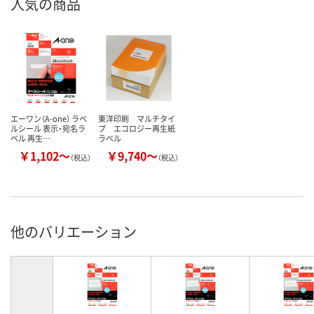
人気の商品
エーワン（A-one） ラベ
東洋印刷 マルチタイ
ルシール 表示・宛名ラ
プ エコロジー再生紙
ベル 再生…
ラベル
￥1,102～
￥9,740～
（税込）
（税込）
他のバリエーション