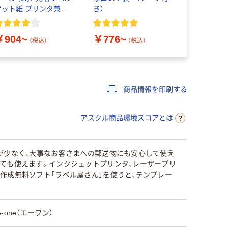
マット紙 プリンタ兼用
き）
0.38mm
筒 21面
￥904~
￥776~
￥133~
（税込）
（税込）
商品情報を印刷する
アスクル商品環境スコアとは
が少なく、大事なお客さまへの郵送物にも安心して使え
ても使えます。インクジェットプリンタ、レーザープリ
作成無料ソフト「ラベル屋さん」を使うと、テンプレー
A-one（エーワン）