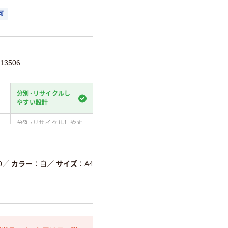
可
13506
分別・リサイクルし
やすい設計
分別・リサイクルしやす
い設計
温室効果ガスなどの
削減
0
／
カラー
白
／
サイズ
A4
詳細「
アスクル商品環境スコ