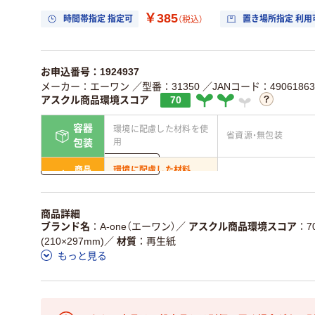
￥385
時間帯指定 指定可
置き場所指定 利用
（税込）
お申込番号：1924937
メーカー：エーワン
／型番：31350
／JANコード：49061863
アスクル商品環境スコア
70
容器
環境に配慮した材料を使
省資源・無包装
用
包装
詳しく見る
商品
環境に配慮した材料
省資源・省エネ・節水
本体
を使用
独自の回収スキームがあ
アスクルで資源循環し
商品詳細
仕組
る
ている
ブランド名
A-one（エーワン）
／
アスクル商品環境スコア
7
(210×297mm)
／
材質
再生紙
この商品の環境配慮ポイントです。詳しくはページ下部の商品
もっと見る
ア詳細／加点項目
」で確認できます。