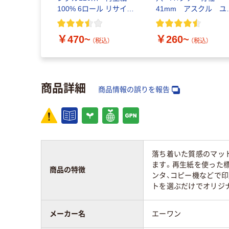
100% 6ロール リサイク
41mm アスクル ユ
ル100 芯あり FSC認
ロスタイル
証
￥470~
￥260~
（税込）
（税込）
商品詳細
商品情報の誤りを報告
落ち着いた質感のマッ
ます。再生紙を使った
商品の特徴
ンタ、コピー機などで
トを選ぶだけでオリジ
メーカー名
エーワン