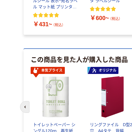
ルシール 表示・宛名ラベ
タ ラベルシール
ル マット紙 プリンタ兼
用 封筒
￥600~
（税込）
￥431~
（税込）
この商品を見た人が購入した商品
本気プライス
オリジナル
前のスライドへ
トイレットペーパー シ
リングファイル D型
ングル120ｍ 再生紙
穴 A4タテ 背幅