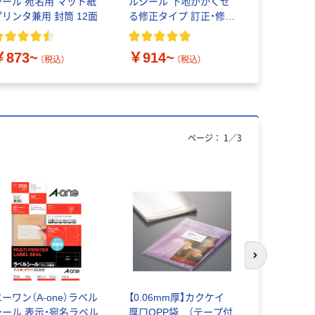
シール 宛名用 マット紙
ルシール 下地がかくせ
プリンタ兼用 封筒 12面
る修正タイプ 訂正・修正
用 プリンタ兼用 封筒 シ
ール A4
￥873~
￥914~
（税込）
（税込）
ページ：
1
／
3
次のスライド
ーワン（A-one）ラベル
【0.06mm厚】カクケイ
フリクショ
シール 表示・宛名ラベル
厚口OPP袋 （テープ付
スリム0.38