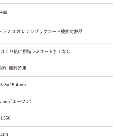
44面
トラスコ オレンジブックコード検索対象品
●はくり紙に樹脂ラミネート加工なし
染料・顔料兼用
48.3×25.4mm
A-one（エーワン）
31350
4400