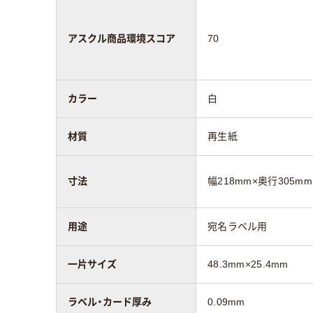
アスクル商品環境スコア
70
カラー
白
材質
再生紙
寸法
幅218mm×奥行305m
用途
宛名ラベル用
一片サイズ
48.3mm×25.4mm
ラベル・カード厚み
0.09mm