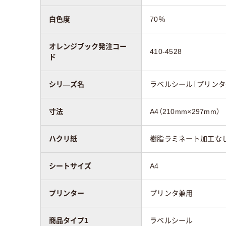
白色度
70％
オレンジブック発注コー
410-4528
ド
シリ―ズ名
ラベルシール［プリンタ
寸法
A4（210mm×297mm）
ハクリ紙
樹脂ラミネート加工な
シートサイズ
A4
プリンター
プリンタ兼用
商品タイプ1
ラベルシール