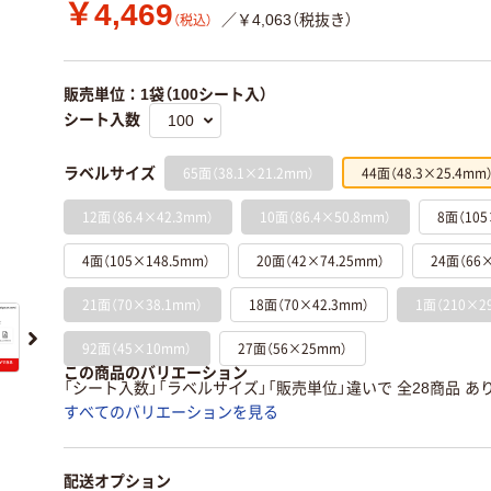
￥4,469
／￥4,063（税抜き）
（税込）
販売単位：1袋（100シート入）
シート入数
65面（38.1×21.2mm）
44面（48.3×25.4mm
ラベルサイズ
12面（86.4×42.3mm）
10面（86.4×50.8mm）
8面（105
4面（105×148.5mm）
20面（42×74.25mm）
24面（66×
21面（70×38.1mm）
18面（70×42.3mm）
1面（210×2
92面（45×10mm）
27面（56×25mm）
この商品のバリエーション
「シート入数」「ラベルサイズ」「販売単位」違いで 全28商品 あ
すべてのバリエーションを見る
配送オプション