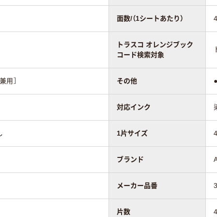
面数/（1シートあたり）
トラスコ オレンジブック
コード検索対象
兼用］
その他
対応インク
し
1片サイズ
ブランド
メーカー品番
片数