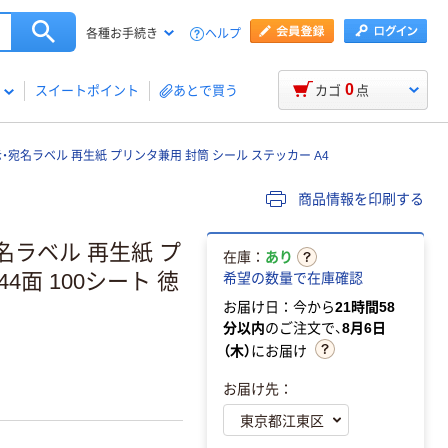
ヘルプ
各種お手続き
0
スイートポイント
あとで買う
カゴ
点
表示・宛名ラベル 再生紙 プリンタ兼用 封筒 シール ステッカー A4
商品情報を印刷する
宛名ラベル 再生紙 プ
在庫：
あり
4面 100シート 徳
希望の数量で在庫確認
お届け日：今から
21時間58
分以内
のご注文で、
8月6日
。
（木）
にお届け
お届け先：