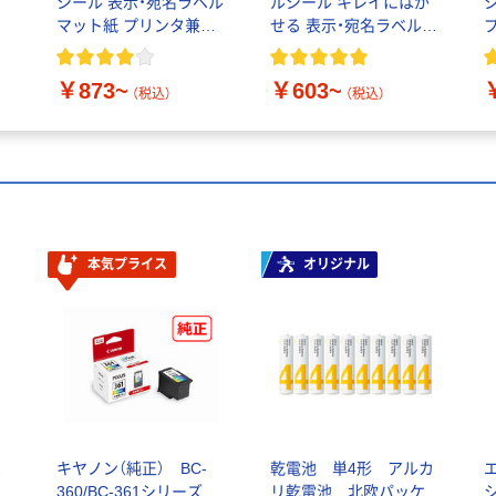
シール 表示・宛名ラベル
ルシール キレイにはが
マット紙 プリンタ兼用
せる 表示・宛名ラベル
封筒 24面 四辺余白付
プリンタ兼用 封筒 シー
ル A4
￥873~
￥603~
（税込）
（税込）
本気プライス
オリジナル
2
キヤノン（純正） BC-
乾電池 単4形 アルカ
エ
360/BC-361シリーズ
リ乾電池 北欧パッケ