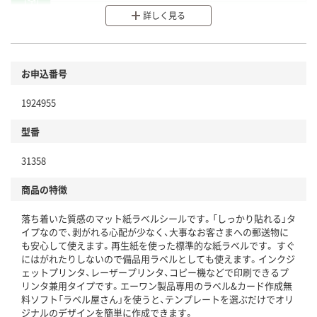
分別・リサイクルしやすい設計
詳しく見る
環境に配慮した材料を使用
商品
お申込番号
本体
省資源・省エネ・節水
1924955
分別・リサイクルしやすい設計
型番
独自の回収スキームがある
仕組
31358
アスクルで資源循環している
商品の特徴
温室効果ガスなどの削減
落ち着いた質感のマット紙ラベルシールです。「しっかり貼れる」タ
この商品の環境配慮ポイントです。下記商品詳細「
イプなので、剥がれる心配が少なく、大事なお客さまへの郵送物に
アスクル商品環境スコア詳細／加点項目
」で確認できます。
も安心して使えます。再生紙を使った標準的な紙ラベルです。 すぐ
にはがれたりしないので備品用ラベルとしても使えます。インクジ
ェットプリンタ、レーザープリンタ、コピー機などで印刷できるプ
リンタ兼用タイプです。エーワン製品専用のラベル&カード作成無
料ソフト「ラベル屋さん」を使うと、テンプレートを選ぶだけでオリ
ジナルのデザインを簡単に作成できます。