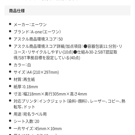
商品仕様
メーカー：エーワン
ブランド：A-one（エーワン）
アスクル商品環境スコア：50
アスクル商品環境スコア詳細/加点項目：●容器包装11:分別・リ
ユース・リサイクルしやすい(10点)●仕組み30-2:SBT認証取
得/SBT準拠目標を設定している(40点)
カラー：白
サイズ：A4 (210×297mm)
材質：再生紙
紙厚：0.18mm
寸法：幅218mm×奥行305mm×高さ4mm
対応プリンタ：インクジェット（染料・顔料）、レーザー、コピー、熱
転写、ドット
用途：宛名ラベル用
シート入数：20
一片サイズ：45mm×10mm