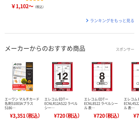
￥1,102～
（税込）
ランキングをもっと見る
メーカーからのおすすめ商品
スポンサー
エーワン マルチカード
エレコム EDTー
エレコム EDTー
エレコム 
名刺51003Aプラス
ECNLR12AS22 ラベル
ECNL8S22 ラベルシー
ECNL4S
5186…
シー…
ル 表…
ル 表…
¥3,351（税込）
¥720（税込）
¥720（税込）
¥