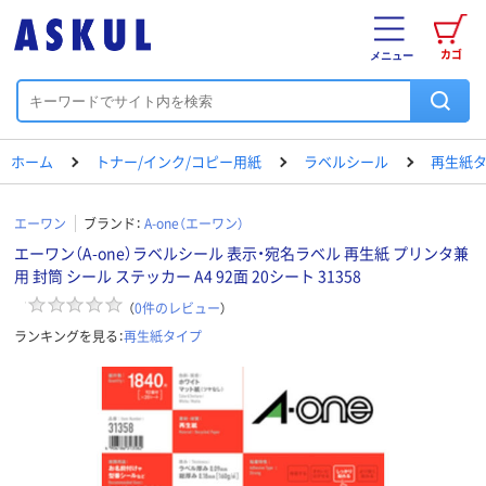
カゴ
メニュー
ホーム
トナー/インク/コピー用紙
ラベルシール
再生紙
エーワン
ブランド：
A-one（エーワン）
エーワン（A-one）ラベルシール 表示・宛名ラベル 再生紙 プリンタ兼
用 封筒 シール ステッカー A4 92面 20シート 31358
（
0
件のレビュー
）
ランキングを見る：
再生紙タイプ