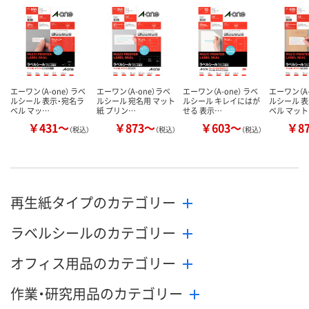
数量
数量
数量
カゴへ
カゴへ
カ
エーワン（A-one） ラベ
エーワン（A-one）ラベ
エーワン（A-one） ラベ
エーワン（A-
ルシール 表示・宛名ラ
ルシール 宛名用 マット
ルシール キレイにはが
ルシール 
ベル マッ…
紙 プリン…
せる 表示…
ベル マッ
￥431～
￥873～
￥603～
￥8
（税込）
（税込）
（税込）
再生紙タイプのカテゴリー
ラベルシールのカテゴリー
オフィス用品のカテゴリー
作業・研究用品のカテゴリー