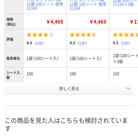
10面 100シート 徳用
12面 100シート 徳用
31334×3袋
31340
31334
価格
￥4,469
￥4,469
￥11
(税込)
評価
4.0
4.5
4.5
（
4件
）
（
2件
）
（
2件
）
1袋（100シー
1袋（100シート入）
1袋（100シート入）
販売単位
×3袋
シート入
100
100
100
数
詳しく見る
10面
12面
12面
ラベルサ
イズ
（86.4×50.8mm）
（86.4×42.3mm）
（86.4×42.3
お申込番
9502273
9502246
9687098
号
この商品を見た人はこちらも検討されていま
あり
あり
3点
在庫
す
8月7日（金）
8月7日（金）
8月7日（金）
お届け日