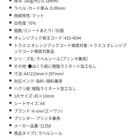
厚み：160g/m2（0.18mm）
ラベル・カード厚み：0.09mm
用紙特性：マット
白色度：70％
面数/（1シートあたり）：92面
オレンジブック発注コード：410-4544
トラスコ オレンジブックコード検索対象：トラスコ オレンジブ
ックコード検索対象品
シリ―ズ名：ラベルシール［プリンタ兼用］
その他：●はくり紙に樹脂ラミネート加工なし
寸法：A4（210mm×297mm）
対応インク：染料・顔料兼用
ハクリ紙：樹脂ラミネート加工なし
1片サイズ：45×10mm
シートサイズ：A4
ブランド：A-one（エーワン）
プリンター：プリンタ兼用
メーカー品番：31358
商品タイプ1：ラベルシール