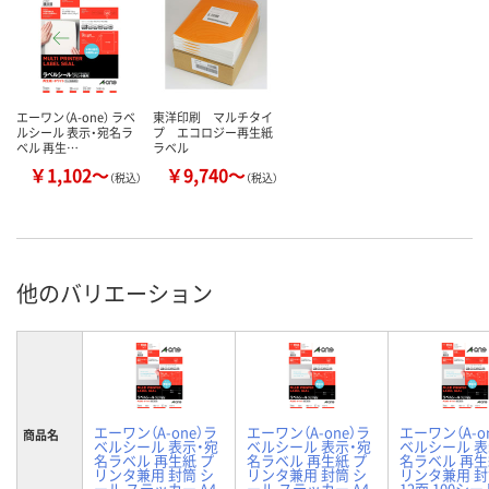
エーワン（A-one） ラベ
東洋印刷 マルチタイ
ルシール 表示・宛名ラ
プ エコロジー再生紙
ベル 再生…
ラベル
￥1,102～
￥9,740～
（税込）
（税込）
他のバリエーション
エーワン（A-one）ラ
エーワン（A-one）ラ
エーワン（A-o
商品名
ベルシール 表示・宛
ベルシール 表示・宛
ベルシール 表
名ラベル 再生紙 プ
名ラベル 再生紙 プ
名ラベル 再生
リンタ兼用 封筒 シ
リンタ兼用 封筒 シ
リンタ兼用 封筒
ール ステッカー A4
ール ステッカー A4
12面 100シ