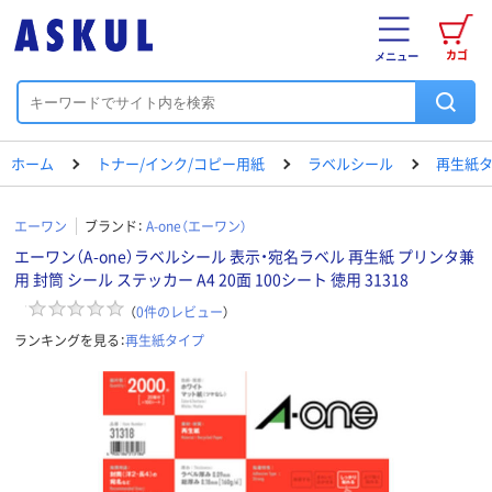
カゴ
メニュー
ホーム
トナー/インク/コピー用紙
ラベルシール
再生紙
エーワン
ブランド：
A-one（エーワン）
エーワン（A-one）ラベルシール 表示・宛名ラベル 再生紙 プリンタ兼
用 封筒 シール ステッカー A4 20面 100シート 徳用 31318
（
0
件のレビュー
）
ランキングを見る：
再生紙タイプ