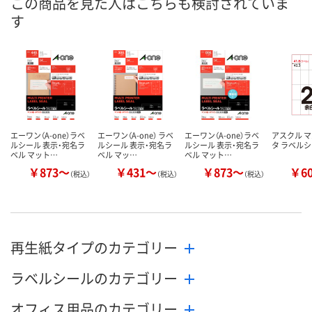
この商品を見た人はこちらも検討されていま
あり
あり
3点
在庫
す
8月8日（土）
8月8日（土）
8月8日（土）
お届け日
数量
数量
数量
カゴへ
カゴへ
カ
エーワン（A-one）ラベ
エーワン（A-one） ラベ
エーワン（A-one）ラベ
アスクル 
ルシール 表示・宛名ラ
ルシール 表示・宛名ラ
ルシール 表示・宛名ラ
タ ラベル
ベル マット…
ベル マッ…
ベル マット…
￥873～
￥431～
￥873～
￥6
（税込）
（税込）
（税込）
再生紙タイプのカテゴリー
ラベルシールのカテゴリー
オフィス用品のカテゴリー