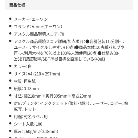
商品仕様
メーカー：エーワン
ブランド：A-one（エーワン）
アスクル商品環境スコア：70
アスクル商品環境スコア詳細/加点項目：●容器包装11:分別・リ
ユース・リサイクルしやすい(10点)●商品本体12:古紙パルプや
再・未利用木材を70％以上100％未満使用(20点)●仕組み30-
2:SBT認証取得/SBT準拠目標を設定している(40点)
カラー：白
サイズ：A4 (210×297mm)
材質：再生紙
紙厚：0.18mm
寸法：幅218mm×奥行305mm×高さ20mm
対応プリンタ：インクジェット（染料・顔料）、レーザー、コピー、熱
転写、ドット
用途：宛名ラベル用
シート入数：100
厚み：160g/m2（0.18mm）