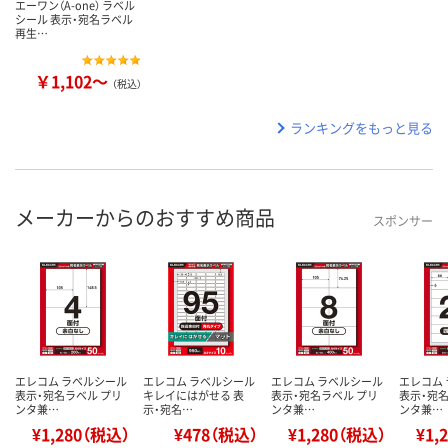
エーワン（A-one） ラベル
シール 表示・宛名ラベル
再生…
￥1,102～
（税込）
ランキングをもっと見る
メーカーからのおすすめ商品
スポンサー
エレコム ラベルシール
エレコム ラベルシール
エレコム ラベルシール
エレコム
表示・宛名ラベル プリ
キレイにはがせる 表
表示・宛名ラベル プリ
表示・宛名
ンタ兼…
示・宛名…
ンタ兼…
ンタ兼…
¥1,280（税込）
¥478（税込）
¥1,280（税込）
¥1,