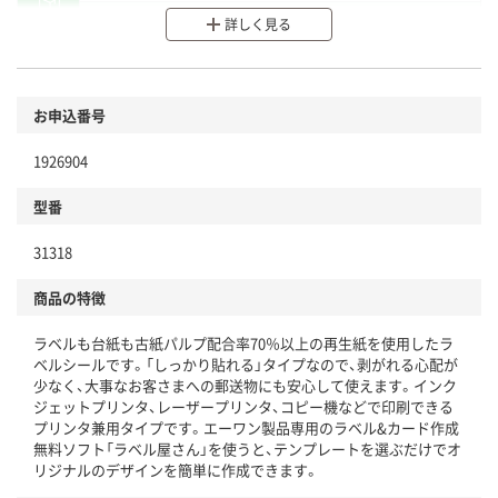
分別・リサイクルしやすい設計
詳しく見る
環境に配慮した材料を使用
商品
お申込番号
本体
省資源・省エネ・節水
1926904
分別・リサイクルしやすい設計
型番
独自の回収スキームがある
31318
仕組
アスクルで資源循環している
商品の特徴
温室効果ガスなどの削減
ラベルも台紙も古紙パルプ配合率70％以上の再生紙を使用したラ
この商品の環境配慮ポイントです。下記商品詳細「
ベルシールです。「しっかり貼れる」タイプなので、剥がれる心配が
アスクル商品環境スコア詳細／加点項目
」で確認できます。
少なく、大事なお客さまへの郵送物にも安心して使えます。インク
ジェットプリンタ、レーザープリンタ、コピー機などで印刷できる
プリンタ兼用タイプです。エーワン製品専用のラベル&カード作成
無料ソフト「ラベル屋さん」を使うと、テンプレートを選ぶだけでオ
リジナルのデザインを簡単に作成できます。