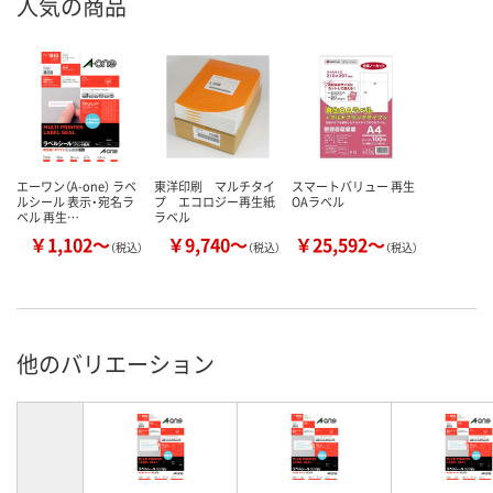
人気の商品
エーワン（A-one） ラベ
東洋印刷 マルチタイ
スマートバリュー 再生
ルシール 表示・宛名ラ
プ エコロジー再生紙
OAラベル
ベル 再生…
ラベル
￥1,102～
￥9,740～
￥25,592～
（税込）
（税込）
（税込）
他のバリエーション