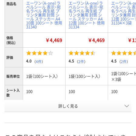
エーワン（A-one）ラ
エーワン（A-one）ラ
エーワン（A-o
商品名
ベルシール 表示・宛
ベルシール 表示・宛
ベルシール 表
名ラベル 再生紙 プ
名ラベル 再生紙 プ
名ラベル 再生
リンタ兼用 封筒 シ
リンタ兼用 封筒 シ
リンタ兼用 封筒
ール ステッカー A4
ール ステッカー A4
12面 100シ
10面 100シート 徳用
12面 100シート 徳用
31334×3袋
31340
31334
価格
￥4,469
￥4,469
￥11
(税込)
評価
4.0
4.5
4.5
（
4件
）
（
2件
）
（
2件
）
1袋（100シー
1袋（100シート入）
1袋（100シート入）
販売単位
×3袋
シート入
100
100
100
数
詳しく見る
10面
12面
12面
ラベルサ
イズ
（86.4×50.8mm）
（86.4×42.3mm）
（86.4×42.3
お申込番
9502273
9502246
9687098
号