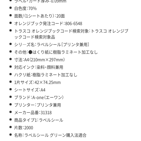
ラベル・カード厚み：0.09mm
白色度：70％
面数/（1シートあたり）：20面
オレンジブック発注コード：806-6548
トラスコ オレンジブックコード検索対象：トラスコ オレンジブ
ックコード検索対象品
シリ―ズ名：ラベルシール［プリンタ兼用］
その他：●はくり紙に樹脂ラミネート加工なし
寸法：A4（210mm×297mm）
対応インク：染料・顔料兼用
ハクリ紙：樹脂ラミネート加工なし
1片サイズ：42×74.25mm
シートサイズ：A4
ブランド：A-one（エーワン）
プリンター：プリンタ兼用
メーカー品番：31318
商品タイプ1：ラベルシール
片数：2000
名称：ラベルシール グリーン購入法適合