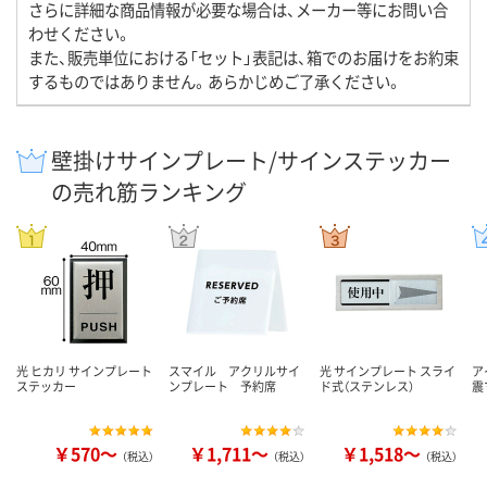
さらに詳細な商品情報が必要な場合は、メーカー等にお問い合
わせください。
また、販売単位における「セット」表記は、箱でのお届けをお約束
するものではありません。あらかじめご了承ください。
壁掛けサインプレート/サインステッカー
の売れ筋ランキング
光 ヒカリ サインプレート
スマイル アクリルサイ
光 サインプレート スライ
ア
ステッカー
ンプレート 予約席
ド式（ステンレス）
震
￥570～
￥1,711～
￥1,518～
（税込）
（税込）
（税込）