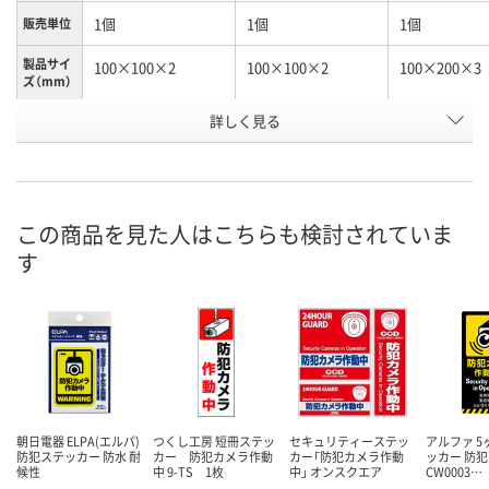
1個
1個
1個
販売単位
製品サイ
100×100×2
100×100×2
100×200×3
ズ（mm）
詳しく見る
女
男
スタンドタイ
種別1
付
お申込番
3625964
3625955
NJ01492
号
この商品を見た人はこちらも検討されていま
あり
6点
4点
在庫
す
8月8日（土）
8月8日（土）
8月8日（土）
お届け日
数量
数量
数量
カゴへ
カゴへ
カ
朝日電器 ELPA(エルパ)
つくし工房 短冊ステッ
セキュリティーステッ
アルファ 
防犯ステッカー 防水 耐
カー 防犯カメラ作動
カー「防犯カメラ作動
ッカー 防犯
候性
中 9-TS 1枚
中」 オンスクエア
CW0003…