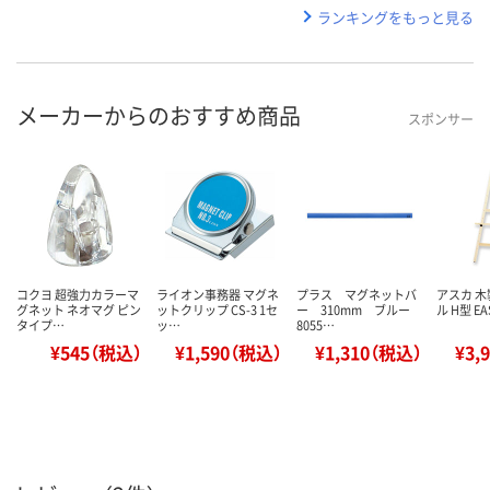
ランキングをもっと見る
メーカーからのおすすめ商品
スポンサー
コクヨ 超強力カラーマ
ライオン事務器 マグネ
プラス マグネットバ
アスカ 
グネット ネオマグ ピン
ットクリップ CS-3 1セ
ー 310mm ブルー
ル H型 E
タイプ…
ッ…
8055…
¥545（税込）
¥1,590（税込）
¥1,310（税込）
¥3,