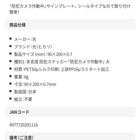
「防犯カメラ作動中」サインプレート。シールタイプなので取り付け
簡単！
商品仕様
メーカー：光
ブランド：光（ヒカリ）
製品サイズ（mm）：90×200×0.7
種別1：多言語 防犯ステッカー「防犯カメラ作動中」 大
材質：PET50μシルク印刷：上部PP16μラミネート加工
重量：8g
寸法：90×200×0.7mm
製造国：日本
組立：不要
JANコード
4977720291116
備考（ご注意）