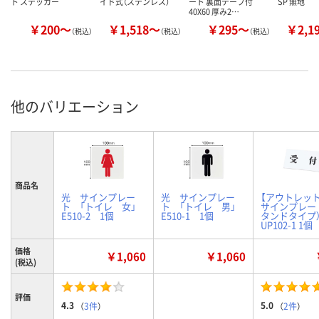
ト ステッカー
イド式（ステンレス）
ート 裏面テープ付
SP 無地
40X60 厚み2…
￥200～
￥1,518～
￥295～
￥2,1
（税込）
（税込）
（税込）
他のバリエーション
商品名
光 サインプレー
光 サインプレー
【アウトレット
ト 「トイレ 女」
ト 「トイレ 男」
サインプレー
E510-2 1個
E510-1 1個
タンドタイプ）
UP102-1 1個
価格
￥1,060
￥1,060
(税込)
評価
4.3
5.0
（
3件
）
（
2件
）