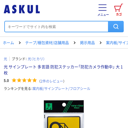
カゴ
メニュー
ホーム
テープ/梱包資材/店舗用品
掲示用品
案内板/サイ
光
ブランド：
光（ヒカリ）
光 サインプレート 多言語 防犯ステッカー「防犯カメラ作動中」 大 1
枚
5.0
（
2
件のレビュー
）
ランキングを見る：
案内板/サインプレート/フロアシール