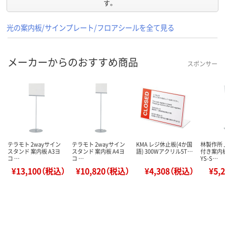
す。
光の案内板/サインプレート/フロアシールを全て見る
メーカーからのおすすめ商品
スポンサー
テラモト 2wayサイン
テラモト 2wayサイン
KMA レジ休止板(4か国
林製作所
スタンド 案内板 A3ヨ
スタンド 案内板 A4ヨ
語) 300Wアクリル5T…
付き案内
コ …
コ …
YS-S…
¥13,100（税込）
¥10,820（税込）
¥4,308（税込）
¥5,