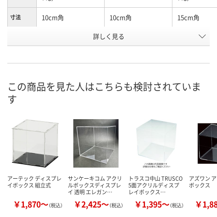
10cm角
10cm角
15cm角
寸法
お申込番
詳しく見る
2347915
2335932
8920958
号
あり
あり
入荷待ち
在庫
ご注文後、お
この商品を見た人はこちらも検討されていま
8月8日（土）
8月8日（土）
ついてご連絡
お届け日
す
ます
数量
数量
数量
カゴへ
カゴへ
カ
アーテック ディスプレ
サンケーキコム アクリ
トラスコ中山 TRUSCO
アズワン 
イボックス 組立式
ルボックスディスプレ
5面アクリルディスプ
ボックス
イ 透明 エレガン…
レイボックス…
￥1,870～
￥2,425～
￥1,395～
￥1,8
（税込）
（税込）
（税込）