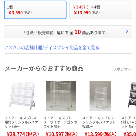
1個
￥3,497.5
×4個
￥3,550
￥13,990
(税込)
(税込)
10
「寸法」「販売単位」 違いで 全
商品あります。
アスクルの店舗什器/ディスプレイ用品を全て見る
メーカーからのおすすめ商品
スポンサー
ストア・エキスプレス
ストア・エキスプレ
ストア・エキスプレス
ストア・
傾斜ジャンブルバスケ
ス ワイヤーワゴン ホ
ジャンブルバスケット
傾斜ジャ
ット 3段…
ワイト 幅6…
W58.…
ット 4段
¥28,774（税込）
¥10,597（税込）
¥13,599（税込）
¥35,