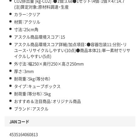
CO2排出量 [kg-CO2]：●1個:3.68●1セット（4個：1個×4）:14.7
(注)算定対象:原材料調達・生産
カラー：クリア
材質：アクリル
寸法：25cm角
アスクル商品環境スコア：15
アスクル商品環境スコア詳細/加点項目：●容器包装11:分別・リ
ユース・リサイクルしやすい(10点)●商品本体21:単一素材でリサ
イクルしやすい(5点)
外寸法：幅250×奥行250×高さ250mm
厚さ：3mm
耐荷重：5kg（等分布）
タイプ：キューブボックス
耐荷重（等分布）：5kg
おすすめ＆注目商品：オリジナル商品
ブランド：アスクル
JANコード
4535164060813