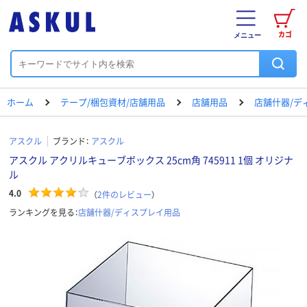
カゴ
メニュー
ホーム
テープ/梱包資材/店舗用品
店舗用品
店舗什器/デ
アスクル
ブランド：
アスクル
アスクル アクリルキューブボックス 25cm角 745911 1個 オリジナ
ル
4.0
（
2
件のレビュー
）
ランキングを見る：
店舗什器/ディスプレイ用品