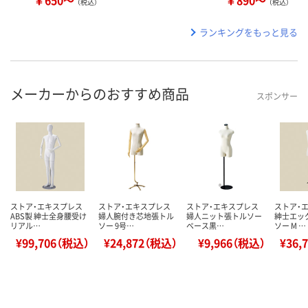
￥650～
￥890～
（税込）
（税込）
ランキングをもっと見る
メーカーからのおすすめ商品
スポンサー
ストア・エキスプレス
ストア・エキスプレス
ストア・エキスプレス
ストア・
ABS製 紳士全身腰受け
婦人腕付き芯地張トル
婦人ニット張トルソー
紳士エッ
リアル…
ソー 9号…
ベース黒…
ソー M …
¥99,706（税込）
¥24,872（税込）
¥9,966（税込）
¥36,