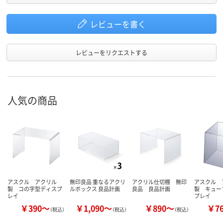
レビューを書く
レビューをリクエストする
人気の商品
アスクル アクリル
無印良品 重なるアクリ
アクリル仕切棚 無印
アスクル 
製 コの字型ディスプ
ルボックス 良品計画
良品 良品計画
製 キュー
レイ
プレイ
￥390～
￥1,090～
￥890～
￥7
（税込）
（税込）
（税込）