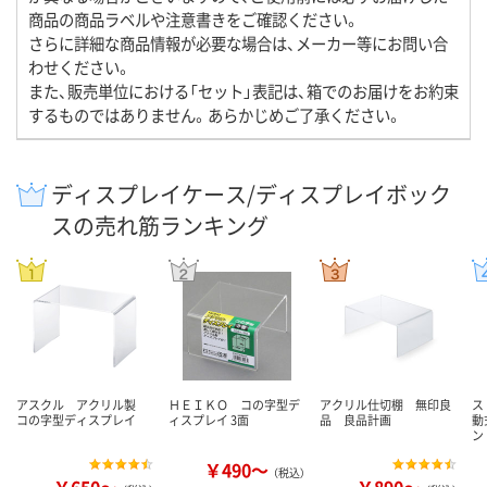
商品の商品ラベルや注意書きをご確認ください。
さらに詳細な商品情報が必要な場合は、メーカー等にお問い合
わせください。
また、販売単位における「セット」表記は、箱でのお届けをお約束
するものではありません。あらかじめご了承ください。
ディスプレイケース/ディスプレイボック
スの売れ筋ランキング
アスクル アクリル製
ＨＥＩＫＯ コの字型デ
アクリル仕切棚 無印良
ス
コの字型ディスプレイ
ィスプレイ 3面
品 良品計画
動
ン
￥490～
（税込）