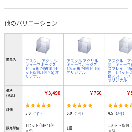
他のバリエーション
商品名
アスクル アクリル
アスクル アクリル
アスクル ア
キューブボックス
キューブボックス
製 キューブ
10cm角 745910 1セ
10cm角 745910 1個
スプレイ 15
ット(5個:1個×5) オ
オリジナル
角 1セット（5
リジナル
個×5） ア
オリジナル
価格
￥3,490
￥760
￥5
(税込)
評価
5.0
5.0
4.5
（
1件
）
（
1件
）
（
8件
）
1セット（5個：1個
1セット（5個：
1個
販売単位
×5）
×5）