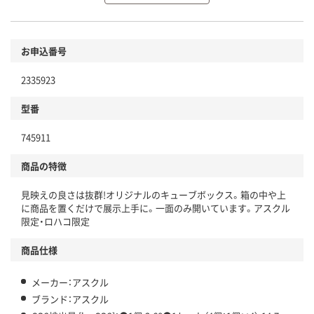
環境に配慮した材料を使用
商品
お申込番号
本体
省資源・省エネ・節水
2335923
分別・リサイクルしやすい設計
型番
独自の回収スキームがある
745911
仕組
アスクルで資源循環している
商品の特徴
温室効果ガスなどの削減
見映えの良さは抜群!オリジナルのキューブボックス。箱の中や上
この商品の環境配慮ポイントです。下記商品詳細「
に商品を置くだけで展示上手に。一面のみ開いています。アスクル
アスクル商品環境スコア詳細／加点項目
」で確認できます。
限定・ロハコ限定
商品仕様
メーカー：アスクル
ブランド：アスクル