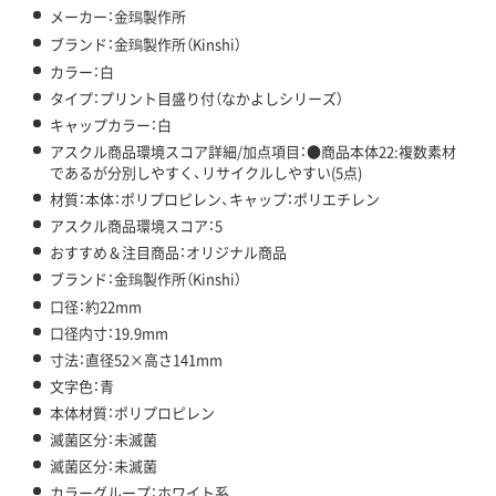
メーカー：金鵄製作所
ブランド：金鵄製作所（Kinshi）
カラー：白
タイプ：プリント目盛り付（なかよしシリーズ）
キャップカラー：白
アスクル商品環境スコア詳細/加点項目：●商品本体22:複数素材
であるが分別しやすく、リサイクルしやすい(5点)
材質：本体：ポリプロピレン、キャップ：ポリエチレン
アスクル商品環境スコア：5
おすすめ＆注目商品：オリジナル商品
ブランド：金鵄製作所（Kinshi）
口径：約22mm
口径内寸：19.9mm
寸法：直径52×高さ141mm
文字色：青
本体材質：ポリプロピレン
滅菌区分：未滅菌
滅菌区分：未滅菌
カラーグループ：ホワイト系