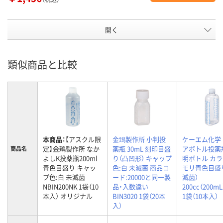
開く
類似商品と比較
本商品：
【アスクル限
金鵄製作所 小判投
ケーエム化学
定】金鵄製作所 なか
薬瓶 30mL 刻印目盛
アボトル投薬
商品名
よしK投薬瓶200ml
り（凸凹形） キャップ
明ボトル カ
青色目盛り キャッ
色:白 未滅菌 商品コ
モリ青色目盛り
プ色:白 未滅菌
ード:20000と同一製
滅菌）
NBIN200NK 1袋（10
品・入数違い
200cc（200mL
本入） オリジナル
BIN3020 1袋（20本
1袋（10本入）
入）