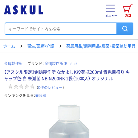
カゴ
メニュー
ホーム
衛生/医療/介護
薬局用品/調剤用品/服薬・投薬補助用品
金鵄製作所
ブランド：
金鵄製作所（Kinshi）
【アスクル限定】金鵄製作所 なかよしK投薬瓶200ml 青色目盛り キ
ャップ色:白 未滅菌 NBIN200NK 1袋（10本入） オリジナル
（
0
件のレビュー
）
ランキングを見る：
薬容器