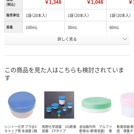
￥1,348
￥1,048
￥1
(税込)
1袋（20本入）
1袋（20本入）
1袋（20本入）
販売単位
100mL
30mL
60mL
容量
お申込番
詳しく見る
2498633
2498651
2498670
号
あり
あり
あり
在庫
8月13日（木）
8月13日（木）
8月13日（木）
お届け日
この商品を見た人はこちらも検討されていま
す
数量
数量
数量
カゴへ
カゴへ
カ
シントー化学 プラ壺3
馬野化学容器 UG軟膏
金鵄製作所 アルファ
軟膏容器 
キャップ青 未滅菌 1箱
容器 CPタイプ
軟膏壺（軟膏容器） 増
底 増量タ