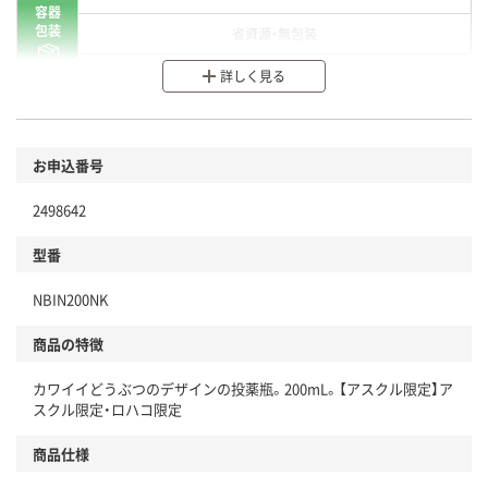
容器
包装
省資源・無包装
分別・リサイクルしやすい設計
詳しく見る
環境に配慮した材料を使用
商品
お申込番号
本体
省資源・省エネ・節水
2498642
分別・リサイクルしやすい設計
型番
独自の回収スキームがある
仕組
NBIN200NK
アスクルで資源循環している
商品の特徴
温室効果ガスなどの削減
カワイイどうぶつのデザインの投薬瓶。200mL。【アスクル限定】ア
この商品の環境配慮ポイントです。下記商品詳細「
スクル限定・ロハコ限定
アスクル商品環境スコア詳細／加点項目
」で確認できます。
商品仕様