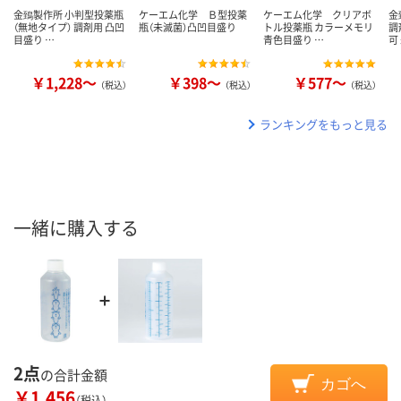
金鵄製作所 小判型投薬瓶
ケーエム化学 Ｂ型投薬
ケーエム化学 クリアボ
金
（無地タイプ） 調剤用 凸凹
瓶（未滅菌）凸凹目盛り
トル投薬瓶 カラーメモリ
調
目盛り …
青色目盛り …
可
￥1,228～
￥398～
￥577～
（税込）
（税込）
（税込）
ランキングをもっと見る
一緒に購入する
2点
の合計金額
カゴへ
￥1,456
（税込）