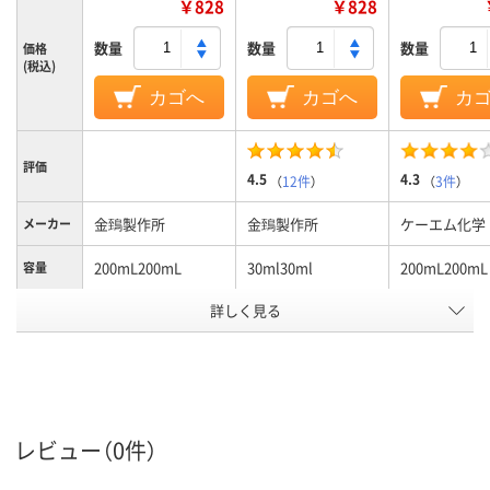
￥828
￥828
数量
数量
数量
価格
(税込)
カゴへ
カゴへ
カ
評価
4.5
4.3
（
12件
）
（
3件
）
金鵄製作所
金鵄製作所
ケーエム化学
メーカー
200mL200mL
30ml30ml
200mL200mL
容量
詳しく見る
未滅菌未滅菌
未滅菌未滅菌
滅菌区分
本体：ポリプロピレ
本体：ポリプロピレ
本体：PET樹
ン、キャップ：ポリエ
ン、キャップ：ポリエ
ップ：PE（ポ
材質
チレンポリプロピレ
チレンポリプロピレ
ン）樹脂
ン
ン
レビュー（0件）
ホワイト系
ホワイト系
ホワイト系
カラーグ
ループ