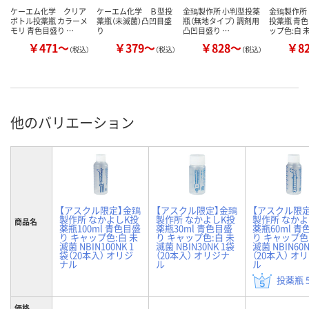
ケーエム化学 クリア
ケーエム化学 Ｂ型投
金鵄製作所 小判型投薬
金鵄製作所
ボトル投薬瓶 カラーメ
薬瓶（未滅菌）凸凹目盛
瓶（無地タイプ） 調剤用
投薬瓶 青色
モリ 青色目盛り …
り
凸凹目盛り …
ップ色:白 
￥471～
￥379～
￥828～
￥8
（税込）
（税込）
（税込）
他のバリエーション
【アスクル限定】金鵄
【アスクル限定】金鵄
【アスクル限
製作所 なかよしK投
製作所 なかよしK投
製作所 なかよ
商品名
薬瓶100ml 青色目盛
薬瓶30ml 青色目盛
薬瓶60ml 青
り キャップ色:白 未
り キャップ色:白 未
り キャップ色
滅菌 NBIN100NK 1
滅菌 NBIN30NK 1袋
滅菌 NBIN60N
袋（20本入） オリジ
（20本入） オリジナ
（20本入） オ
ナル
ル
ル
投薬瓶 5
価格