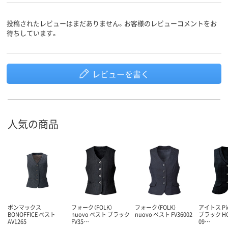
投稿されたレビューはまだありません。お客様のレビューコメントをお
待ちしています。
レビューを書く
人気の商品
ボンマックス
フォーク（FOLK）
フォーク（FOLK）
アイトス Pi
BONOFFICE ベスト
nuovo ベスト ブラック
nuovo ベスト FV36002
ブラック HC
AV1265
FV35…
09…