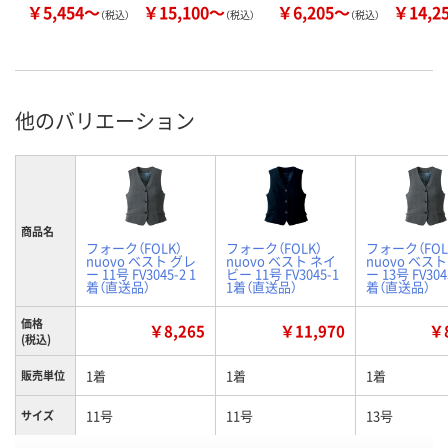
￥5,454～
￥15,100～
￥6,205～
￥14,2
（税込）
（税込）
（税込）
他のバリエーション
商品名
フォーク（FOLK）
フォーク（FOLK）
フォーク（FOL
nuovo ベスト グレ
nuovo ベスト ネイ
nuovo ベス
ー 11号 FV3045-2 1
ビー 11号 FV3045-1
ー 13号 FV304
着（直送品）
1着（直送品）
着（直送品）
価格
￥8,265
￥11,970
￥8
(税込)
1着
1着
1着
販売単位
11号
11号
13号
サイズ