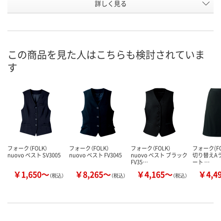
詳しく見る
グレー
ネイビー
グレー
カラー
お申込番
2509844
2509737
2509853
号
直送品
直送品
直送品
在庫
この商品を見た人はこちらも検討されていま
す
8月25日（火）まで
お届け日
数量
メーカー都合により
お取り扱い終
販売停止中です
した
カゴへ
フォーク（FOLK）
フォーク（FOLK）
フォーク（FOLK）
フォーク(FOL
nuovo ベスト SV3005
nuovo ベスト FV3045
nuovo ベスト ブラック
切り替えA
FV35…
ート …
￥1,650～
￥8,265～
￥4,165～
￥4,4
（税込）
（税込）
（税込）