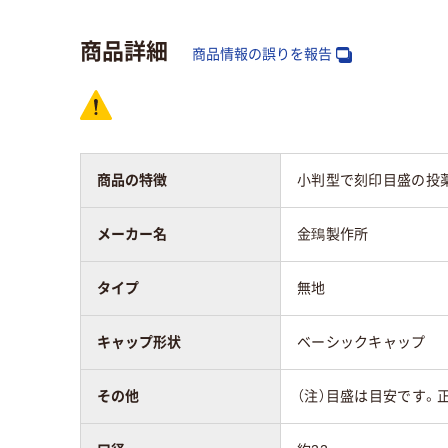
チレ
商品詳細
商品情報の誤りを報告
カラーグループ
ホワイト系
ホワ
滅菌
未滅菌
未滅
商品の特徴
小判型で刻印目盛の投
アスクル商品環境
5
スコア
メーカー名
金鵄製作所
タイプ
無地
キャップ形状
ベーシックキャップ
その他
（注）目盛は目安です。