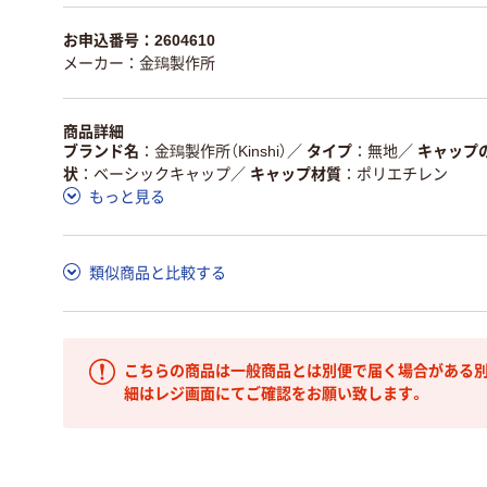
お申込番号：2604610
メーカー：金鵄製作所
商品詳細
ブランド名
金鵄製作所（Kinshi）
／
タイプ
無地
／
キャップ
状
ベーシックキャップ
／
キャップ材質
ポリエチレン
もっと見る
類似商品と比較する
こちらの商品は一般商品とは別便で届く場合がある別
細はレジ画面にてご確認をお願い致します。