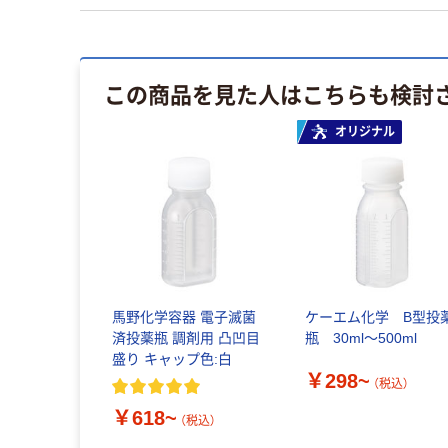
この商品を見た人はこちらも検討
オリジナル
馬野化学容器 電子滅菌
ケーエム化学 B型投
済投薬瓶 調剤用 凸凹目
瓶 30ml～500ml
盛り キャップ色:白
￥298~
（税込）
￥618~
（税込）