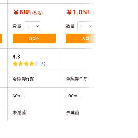
￥688
￥1,058
￥628
（税込）
（税込）
数量
数量
数量
カゴへ
カゴへ
4.3
5.0
(3)
金鵄製作所
金鵄製作所
金鵄製作
30mL
100mL
20mL
未滅菌
未滅菌
未滅菌
本体:ポリプロピレ
本体：ポリプロピレ
ン、キャップ・スポイ
ン、キャップ：ポリエ
ポリプロ