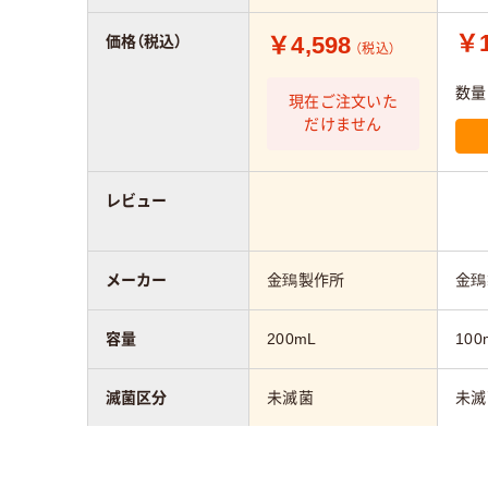
￥1
￥4,598
価格（税込）
（税込）
数量
現在ご注文いた
だけません
レビュー
メーカー
金鵄製作所
金鵄
容量
200mL
100
滅菌区分
未滅菌
未滅
材質
本体
ポリプロピレン
ン、