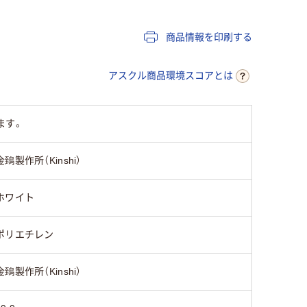
ト:ポリエチレン
チレン
商品情報を印刷する
)
クリア(透
ホワイト系
ブラウン系
系
アスクル商品環境スコアとは
未滅菌
未滅菌
未滅菌
ます。
金鵄製作所（Kinshi）
ホワイト
ポリエチレン
金鵄製作所（Kinshi）