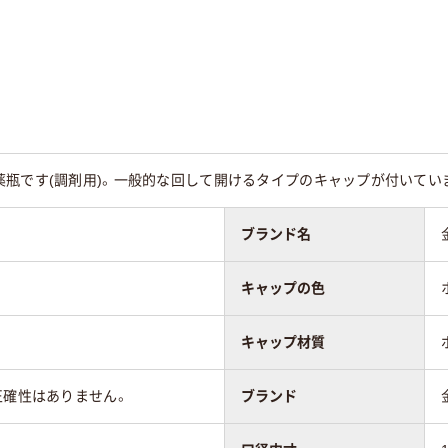
ン
チレン
クリア(透明・半透明
イト系
ホワイト系
系
菌
未滅菌
薬瓶です(調剤用)。一般的な回して開けるタイプのキャップが付いてい
ブランド名
キャップの色
キャップ材質
正確性はありません。
ブランド