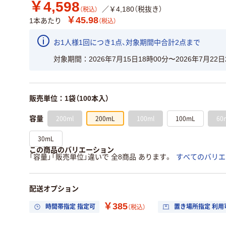
￥4,598
／￥4,180（税抜き）
（税込）
￥45.98
1本あたり
（税込）
お1人様1回につき1点、対象期間中合計2点まで
対象期間
2026年7月15日18時00分〜2026年7月22日
販売単位：1袋（100本入）
200ml
200mL
100ml
100mL
60
容量
30mL
この商品のバリエーション
「容量」「販売単位」違いで 全8商品 あります。
すべてのバリエ
配送オプション
￥385
時間帯指定 指定可
置き場所指定 利用
（税込）