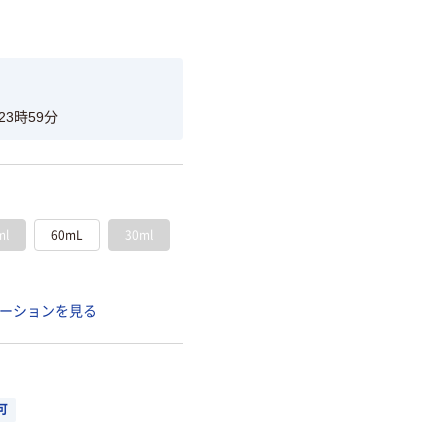
23時59分
ml
60mL
30ml
ーションを見る
可