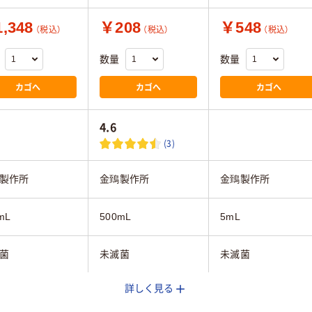
,348
￥208
￥548
（税込）
（税込）
（税込）
数量
数量
カゴへ
カゴへ
カゴへ
4.6
(3)
製作所
金鵄製作所
金鵄製作所
mL
500mL
5mL
菌
未滅菌
未滅菌
詳しく見る
：ポリプロピレ
本体：ポリプロピレ
キャップ：ポリエ
ン、キャップ：ポリエ
スチロール