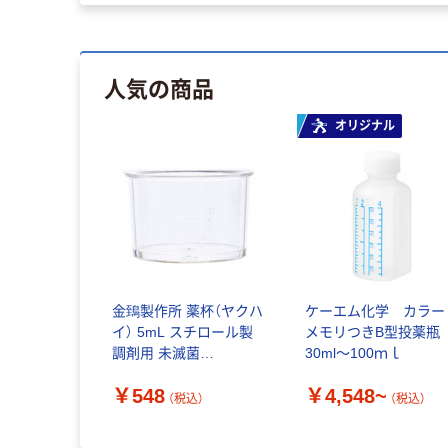
人気の商品
オリジナル
金鵄製作所 薬杯（ヤクハ
ケーエム化学 カラー
イ） 5mL スチロール製
メモリつきB型投薬瓶
調剤用 未滅菌
30ml～100ｍｌ
1340yh0520 1袋（20個
￥548
￥4,548~
入）
（税込）
（税込）