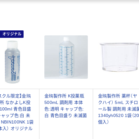
オリジナル
スクル限定】金鵄
金鵄製作所 K投薬瓶
金鵄製作所 薬杯（ヤ
所 なかよしK投
500mL 調剤用 本体
クハイ） 5mL スチロ
100ml 青色目盛
色:透明 キャップ色:
ール製 調剤用 未滅
キャップ色:白 未
白 青色目盛り 未滅菌
1340yh0520 1袋（2
NBIN100NK 1袋
個入）
0本入） オリジナル