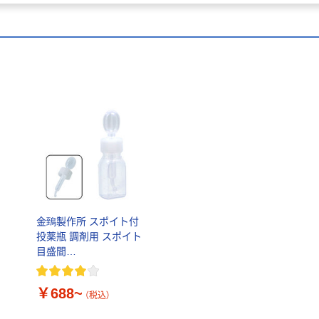
金鵄製作所 スポイト付
投薬瓶 調剤用 スポイト
目盛間
隔:0.25cc（0.25ml） キャ
ップ色:白 未滅菌
￥688~
（税込）