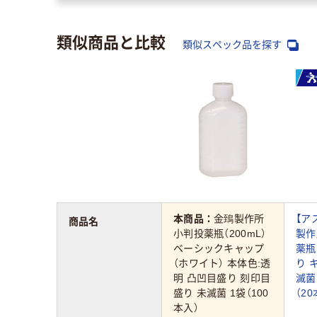
類似商品と比較
類似スペック品を探す
本商品：
金鵄製作所
【ア
商品名
小判投薬瓶（200mL）
製作
ベーシックキャップ
薬瓶
（ホワイト） 本体色:透
り 
明 凸凹目盛り 刻印目
滅菌 
盛り 未滅菌 1袋（100
（2
本入）