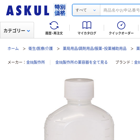
すべて
カテゴリー
履歴・再注文
マイカタログ
クイックオーダー
ホーム
衛生/医療/介護
薬局用品/調剤用品/服薬・投薬補助用品
メーカー
金鵄製作所
金鵄製作所の薬容器を全て見る
ブランド
金鵄