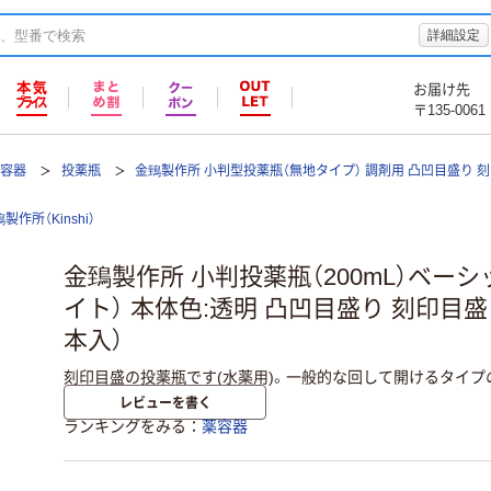
詳細設定
お届け先
〒135-0061
薬容器
投薬瓶
金鵄製作所 小判型投薬瓶（無地タイプ） 調剤用 凸凹目盛り 刻
製作所（Kinshi）
金鵄製作所 小判投薬瓶（200mL）ベー
イト） 本体色:透明 凸凹目盛り 刻印目盛り
本入）
刻印目盛の投薬瓶です(水薬用)。一般的な回して開けるタイプ
レビューを書く
ランキングをみる
薬容器