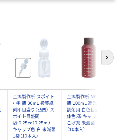
次へ
金鵄製作所 スポイト
金鵄製作所 NK茶投薬
金鵄製作
小判瓶 30mL 投薬瓶
瓶 100mL 遮光性あり
プ20ml
菌
刻印目盛り（凸凹） ス
調剤用 白色目盛り 本
フティキ
0
ポイト目盛間
体色:茶 キャップ色:
ット可 未
隔:0.25cc（0.25ml）
こげ茶 未滅菌 1袋
CUP202
キャップ色:白 未滅菌
（10本入）
入）
1袋（10本入）