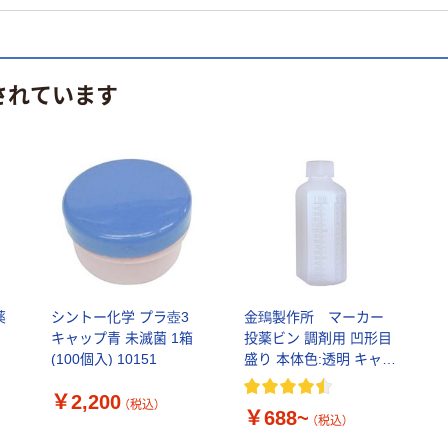
されています
薬
シントー化学 プラ壺3
金鵄製作所 マーカー
キャップ青 未滅菌 1箱
投薬ビン 調剤用 凹形目
(100個入) 10151
盛り 本体色:透明 キャッ
プ色:白 未滅菌
￥2,200
（税込）
￥688~
（税込）